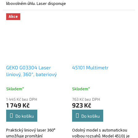
libovolném úhlu. Laser disponuje
funkcí uzamčení.
Akce
GEKO G03304 Laser
45101 Multimetr
liniový, 360°, bateriový
Skladem*
Skladem*
1 445 Kč bez DPH
763 Kč bez DPH
1 749 Kč
923 Kč
Do košíku
Do košíku
Praktický liniový laser 360°
Odolný model s automatickou
umožňuje promítání
volbou rozsahů. Model 45101 je