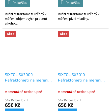
Do košíku
Do košíku
Ruční refraktometr určený k
Ruční refraktometr určený k
měření objemových procent
měření pivní mladiny.
alkoholu.
Akce
Akce
SIXTOL SX3009
SIXTOL SX3010
Refraktometr na měření
Refraktometr na měření
provozních kapalin
AdBlue 0-40%,
automobilu + AdBlue,
Momentálně nedostupné
Momentálně nedostupné
542 Kč bez DPH
542 Kč bez DPH
656 Kč
656 Kč