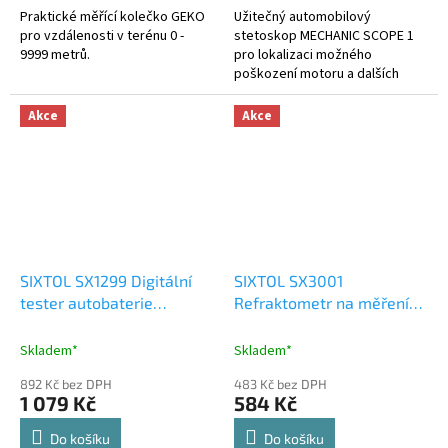
Praktické měřící kolečko GEKO
Užitečný automobilový
pro vzdálenosti v terénu 0 -
stetoskop MECHANIC SCOPE 1
9999 metrů.
pro lokalizaci možného
poškození motoru a dalších
součástí vozu.
Akce
Akce
SIXTOL SX1299 Digitální
SIXTOL SX3001
tester autobaterie
Refraktometr na měření
BATTERY ONE v
provozních kapalin
CZ/SK/EN/PL/ES
automobilu,
Skladem*
Skladem*
892 Kč bez DPH
483 Kč bez DPH
1 079 Kč
584 Kč
Do košíku
Do košíku