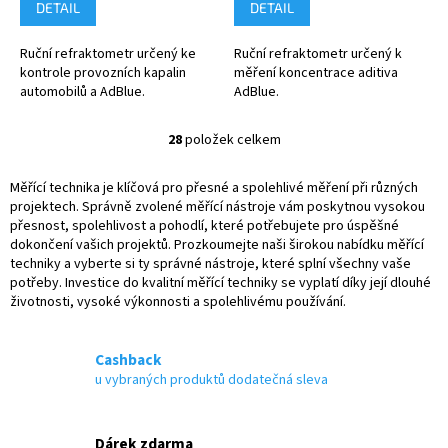
DETAIL
DETAIL
Ruční refraktometr určený ke
Ruční refraktometr určený k
kontrole provozních kapalin
měření koncentrace aditiva
automobilů a AdBlue.
AdBlue.
28
položek celkem
O
v
l
Měřící technika je klíčová pro přesné a spolehlivé měření při různých
á
projektech. Správně zvolené měřící nástroje vám poskytnou vysokou
d
přesnost, spolehlivost a pohodlí, které potřebujete pro úspěšné
a
dokončení vašich projektů. Prozkoumejte naši širokou nabídku měřící
c
techniky a vyberte si ty správné nástroje, které splní všechny vaše
í
potřeby. Investice do kvalitní měřící techniky se vyplatí díky její dlouhé
p
životnosti, vysoké výkonnosti a spolehlivému používání.
r
v
k
Cashback
y
u vybraných produktů dodatečná sleva
v
ý
p
Dárek zdarma