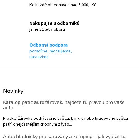
i
Ke každé objednávce nad 5.000,- Kč
s
u
Nakupujte u odborníků
jsme 32 let v oboru
Odborná podpora
poradíme, montujeme,
nastavíme
Z
á
p
a
Novinky
t
Katalog patic autožárovek: najděte tu pravou pro vaše
í
auto
Prasklá žárovka potkávacího světla, blinkru nebo brzdového světla
patří k nejčastějším drobným závad...
Autochladničky pro karavany a kemping – jak vybrat tu