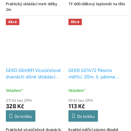
Praktický skládácí metr délky
TF-600 dálkový teploměr na tělo
2m.
Akce
Akce
GEKO G64991 Víceúčelové
GEKO G01472 Pásmo
dvanácti-dílné skládací
měřící, 20m, š. pásma
pravítko
10mm, PVC
Skladem*
Skladem*
271 Kč bez DPH
93 Kč bez DPH
328 Kč
113 Kč
Do košíku
Do košíku
Praktické víceúčelové dvanácti-
Kvalitní měřící pásmo dlouhé