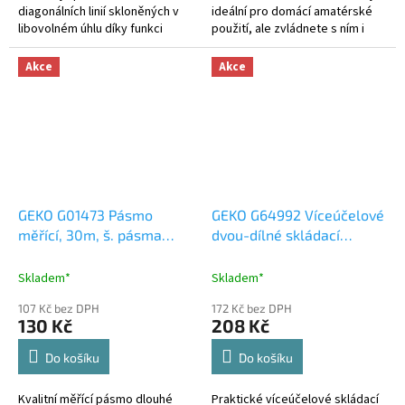
diagonálních linií skloněných v
ideální pro domácí amatérské
libovolném úhlu díky funkci
použití, ale zvládnete s ním i
uzamčení.
profesionální měření do 1000 V.
Akce
Akce
GEKO G01473 Pásmo
GEKO G64992 Víceúčelové
měřící, 30m, š. pásma
dvou-dílné skládací
12mm, PVC
pravítko
Skladem*
Skladem*
107 Kč bez DPH
172 Kč bez DPH
130 Kč
208 Kč
Do košíku
Do košíku
Kvalitní měřící pásmo dlouhé
Praktické víceúčelové skládací