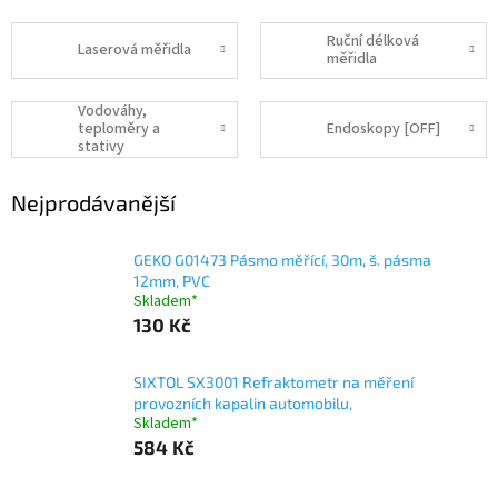
Ruční délková
Laserová měřidla
měřidla
Vodováhy,
teploměry a
Endoskopy [OFF]
stativy
Nejprodávanější
GEKO G01473 Pásmo měřící, 30m, š. pásma
12mm, PVC
Skladem*
130 Kč
SIXTOL SX3001 Refraktometr na měření
provozních kapalin automobilu,
Skladem*
584 Kč