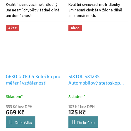
Kvalitní svinovací metr dlouhý
Kvalitní svinovací metr dlouhý
3m nesmí chybět v žádné dílně
3m nesmí chybět v žádné dílně
ani domácnosti.
ani domácnosti.
Akce
Akce
GEKO G01465 Kolečko pro
SIXTOL SX1235
měření vzdálenosti
Automobilový stetoskop
MECHANIC SCOPE 1
Skladem*
Skladem*
553 Kč bez DPH
103 Kč bez DPH
669 Kč
125 Kč
Do košíku
Do košíku