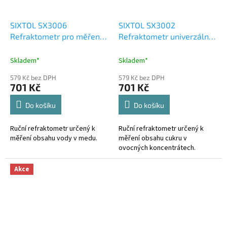
SIXTOL SX3006
SIXTOL SX3002
Refraktometr pro měření
Refraktometr univerzální
obsahu vody v medu AT 25
pro ovocné koncentráty
(džusy, sirupy, džemy atd.)
Skladem*
Skladem*
AT 32
579 Kč bez DPH
579 Kč bez DPH
701 Kč
701 Kč
Do košíku
Do košíku
Ruční refraktometr určený k
Ruční refraktometr určený k
měření obsahu vody v medu.
měření obsahu cukru v
ovocných koncentrátech.
Akce