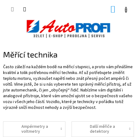
Přejít
NÁKUP
na
obsah
KOŠÍK
Měřící technika
Často záleží na každém bodě na měřicí stupnici, a proto vám přinášíme
kvalitní a tolik potřebnou měřicí techniku. Ať už potřebujete změřit
teplotu motoru, vyzkoušet napětí nebo znát přesný počet ampérů či
voltů. Víme jistě, že si u nás vyberete ten správný měřicí přístroj, ať už
jste automechanik, či jen „obyčejný“ řidič. Nabízíme vám digitální i
analogové přístroje, které vám umožní ujistit se o bezpečnosti vašeho
vozu i všech jeho částí. Vozidlo, které je technicky v pořádku totiž
výrazně sníží možnost nehody a zvýší bezpečnost.
Ampérmetry a
Další měřiče a
voltmetry
detektory