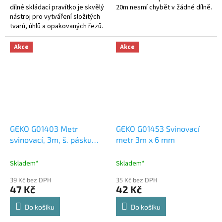
dílné skládací pravítko je skvělý
20m nesmí chybět v žádné dílně.
nástroj pro vytváření složitých
tvarů, úhlů a opakovaných řezů.
Měření je možní v centimetrech i
v palcích.
Akce
Akce
GEKO G01403 Metr
GEKO G01453 Svinovací
svinovací, 3m, š. pásku
metr 3m x 6 mm
13mm
Skladem*
Skladem*
39 Kč bez DPH
35 Kč bez DPH
47 Kč
42 Kč
Do košíku
Do košíku