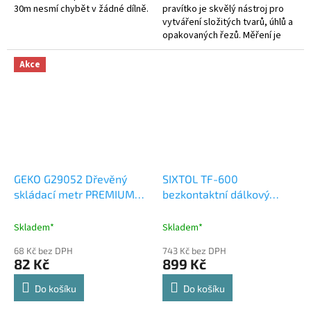
30m nesmí chybět v žádné dílně.
pravítko je skvělý nástroj pro
vytváření složitých tvarů, úhlů a
opakovaných řezů. Měření je
možní v centimetrech i v palcích.
Akce
GEKO G29052 Dřevěný
SIXTOL TF-600
skládací metr PREMIUM
bezkontaktní dálkový
2m
teploměr na tělo rozsah:
32-43° +-0,3°
Skladem*
Skladem*
68 Kč bez DPH
743 Kč bez DPH
82 Kč
899 Kč
Do košíku
Do košíku