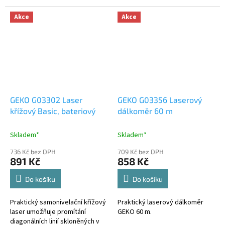
uzamčení.
Akce
Akce
GEKO G03302 Laser
GEKO G03356 Laserový
křížový Basic, bateriový
dálkoměr 60 m
Skladem*
Skladem*
736 Kč bez DPH
709 Kč bez DPH
891 Kč
858 Kč
Do košíku
Do košíku
Praktický samonivelační křížový
Praktický laserový dálkoměr
laser umožňuje promítání
GEKO 60 m.
diagonálních linií skloněných v