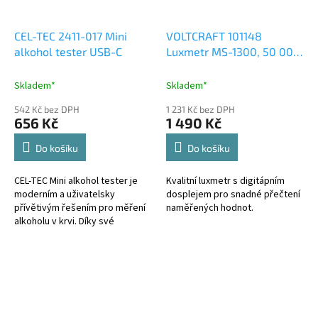
CEL-TEC 2411-017 Mini
VOLTCRAFT 101148
alkohol tester USB-C
Luxmetr MS-1300, 50 000
lx, 3 roky záruka,
Skladem*
Skladem*
542 Kč bez DPH
1 231 Kč bez DPH
656 Kč
1 490 Kč
Do košíku
Do košíku
CEL-TEC Mini alkohol tester je
Kvalitní luxmetr s digitápním
moderním a uživatelsky
dosplejem pro snadné přečtení
přívětivým řešením pro měření
naměřených hodnot.
alkoholu v krvi. Díky své
přesnosti, mobilní aplikaci
AirSensorTool v českém
jazyce,...