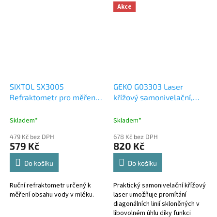
Akce
SIXTOL SX3005
GEKO G03303 Laser
Refraktometr pro měření
křížový samonivelační,
obsahu vody v mléku AT
bateriový
20 - AKCE
Skladem*
Skladem*
479 Kč bez DPH
678 Kč bez DPH
579 Kč
820 Kč
Do košíku
Do košíku
Ruční refraktometr určený k
Praktický samonivelační křížový
měření obsahu vody v mléku.
laser umožňuje promítání
diagonálních linií skloněných v
libovolném úhlu díky funkci