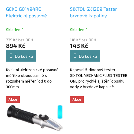
o
d
GEKO G01494RO
SIXTOL SX1289 Tester
u
Elektrické posuvné
brzdové kapaliny
k
měřítko 0-300mm 0,01 -
MECHANIC FLUID TESTER
t
poškozený obal
ONE
Skladem*
Skladem*
ů
739 Kč bez DPH
118 Kč bez DPH
894 Kč
143 Kč
Do košíku
Do košíku
Kvalitní ulektronické posuvné
Kapesní 5-diodový tester
měřítko oboustranné s
SIXTOL MECHANIC FLUID TESTER
rozsahem měření od 0 do
ONE pro rychlé zjištění obsahu
300mm.
vody v brzdové kapalině.
Akce
Akce