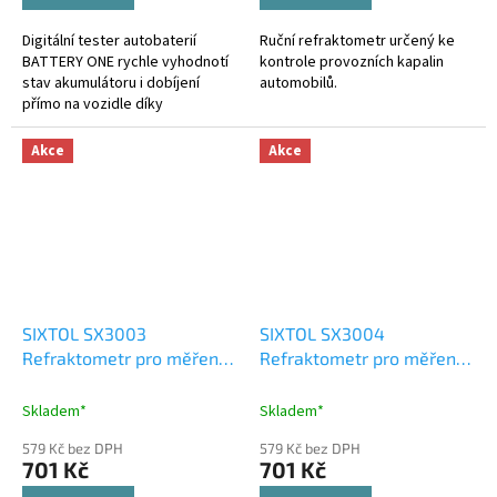
Digitální tester autobaterií
Ruční refraktometr určený ke
BATTERY ONE rychle vyhodnotí
kontrole provozních kapalin
stav akumulátoru i dobíjení
automobilů.
přímo na vozidle díky
přehlednému displeji a
jednoduchému ovládání.
Akce
Akce
SIXTOL SX3003
SIXTOL SX3004
Refraktometr pro měření
Refraktometr pro měření
objemových procent
pivní mladiny / pivovarský
alkoholu AT 80
cukroměr AT 32
Skladem*
Skladem*
579 Kč bez DPH
579 Kč bez DPH
701 Kč
701 Kč