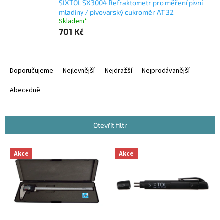
SIXTOL SX3004 Refraktometr pro měření pivní
mladiny / pivovarský cukroměr AT 32
Skladem*
701 Kč
Ř
a
Doporučujeme
Nejlevnější
Nejdražší
Nejprodávanější
z
e
Abecedně
n
í
p
Otevřít filtr
r
o
V
Akce
Akce
d
ý
u
p
k
i
t
s
ů
p
r