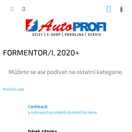
Přejít
NÁKUP
na
obsah
KOŠÍK
FORMENTOR/I, 2020+
Můžete se ale podívat na ostatní kategorie.
Přečíst celé
Cashback
u vybraných produktů dodatečná sleva
Dárek zdarma