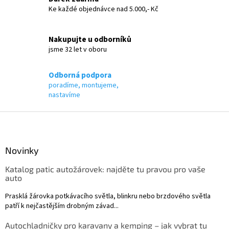
Ke každé objednávce nad 5.000,- Kč
Nakupujte u odborníků
jsme 32 let v oboru
Odborná podpora
poradíme, montujeme,
nastavíme
Z
á
p
a
Novinky
t
Katalog patic autožárovek: najděte tu pravou pro vaše
í
auto
Prasklá žárovka potkávacího světla, blinkru nebo brzdového světla
patří k nejčastějším drobným závad...
Autochladničky pro karavany a kemping – jak vybrat tu