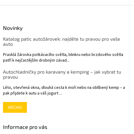
Z
á
p
a
Novinky
t
Katalog patic autožárovek: najděte tu pravou pro vaše
í
auto
Prasklá žárovka potkávacího světla, blinkru nebo brzdového světla
patří k nejčastějším drobným závad...
Autochladničky pro karavany a kemping – jak vybrat tu
pravou
Léto, otevřená okna, dlouhá cesta k moři nebo na oblíbený kemp – a
pak přijdete k autu a váš jogurt ...
ARCHIV
Informace pro vás