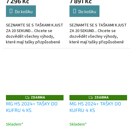
7 296 Kč
7 891 Kč
Do košíku
Do košíku
SEZNAMTE SE S TAŠKAMI KJUST
SEZNAMTE SE S TAŠKAMI KJUST
ZA 20 SEKUND... Chcete se
ZA 20 SEKUND... Chcete se
dozvědět všechny výhody,
dozvědět všechny výhody,
které mají tašky přizpůsobené
které mají tašky přizpůsobené
kufru?
kufru?
ZDARMA
ZDARMA
Z
Z
D
D
MG HS 2024+ TAŠKY DO
MG HS 2024+ TAŠKY DO
A
A
KUFRU 4 KS
KUFRU 4 KS
R
R
M
M
A
A
Skladem*
Skladem*