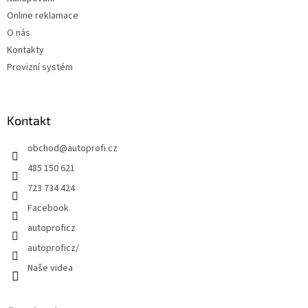
Online reklamace
O nás
Kontakty
Provizní systém
Kontakt
obchod
@
autoprofi.cz
485 150 621
723 734 424
Facebook
autoproficz
autoproficz/
Naše videa