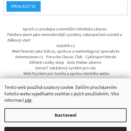
PŘIHLÁSIT SE
Aprofi.cz prodejna a montážní středisko Liberec
Pandora alarm jako nemodernější systémy zabezpečení vozidel a
dálkový start
Autohifi.cz
Web7master jako tvůrce, správce a marketingový specialista
Automuzeum.cz
Porsche Classic Club
Cyklosport Kerda
Dětské vozíky shop
Auto Atelier Liberec
Servis7 zakázkový systém pro vás
Web7system pro tvorbu a správu vlastního webu
Dárek
Tento web používá soubory cookie. Dalším procházením
tohoto webu vyjadřujete souhlas s jejich používáním.. Více
informací
zde
.
Vytvořil Shoptet
Nastavení
Copyright 2026
AUTOPROFI CZ
. Všechna práva vyhrazena.
Upravit