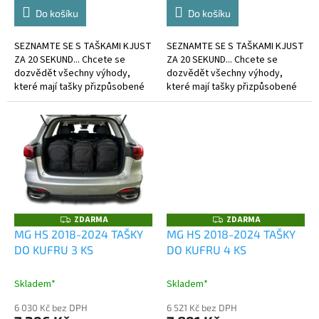
Do košíku
Do košíku
SEZNAMTE SE S TAŠKAMI KJUST
SEZNAMTE SE S TAŠKAMI KJUST
ZA 20 SEKUND... Chcete se
ZA 20 SEKUND... Chcete se
dozvědět všechny výhody,
dozvědět všechny výhody,
které mají tašky přizpůsobené
které mají tašky přizpůsobené
kufru?
kufru?
ZDARMA
ZDARMA
Z
Z
D
D
MG HS 2018-2024 TAŠKY
MG HS 2018-2024 TAŠKY
A
A
DO KUFRU 3 KS
DO KUFRU 4 KS
R
R
M
M
A
A
Skladem*
Skladem*
6 030 Kč bez DPH
6 521 Kč bez DPH