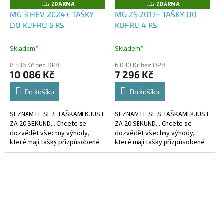
ZDARMA
ZDARMA
Z
Z
D
D
MG 3 HEV 2024+ TAŠKY
MG ZS 2017+ TAŠKY DO
A
A
DO KUFRU 5 KS
KUFRU 4 KS
R
R
M
M
A
A
Skladem*
Skladem*
8 336 Kč bez DPH
6 030 Kč bez DPH
10 086 Kč
7 296 Kč
Do košíku
Do košíku
SEZNAMTE SE S TAŠKAMI KJUST
SEZNAMTE SE S TAŠKAMI KJUST
ZA 20 SEKUND... Chcete se
ZA 20 SEKUND... Chcete se
dozvědět všechny výhody,
dozvědět všechny výhody,
které mají tašky přizpůsobené
které mají tašky přizpůsobené
kufru?
kufru?