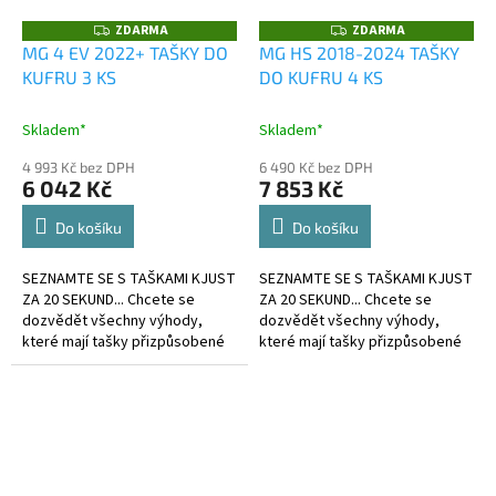
ZDARMA
ZDARMA
Z
Z
D
D
MG 4 EV 2022+ TAŠKY DO
MG HS 2018-2024 TAŠKY
A
A
KUFRU 3 KS
DO KUFRU 4 KS
R
R
M
M
A
A
Skladem*
Skladem*
4 993 Kč bez DPH
6 490 Kč bez DPH
6 042 Kč
7 853 Kč
Do košíku
Do košíku
SEZNAMTE SE S TAŠKAMI KJUST
SEZNAMTE SE S TAŠKAMI KJUST
ZA 20 SEKUND... Chcete se
ZA 20 SEKUND... Chcete se
dozvědět všechny výhody,
dozvědět všechny výhody,
které mají tašky přizpůsobené
které mají tašky přizpůsobené
kufru?
kufru?