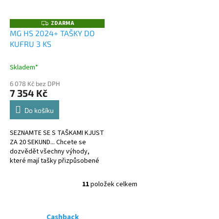
ZDARMA
Z
D
MG HS 2024+ TAŠKY DO
A
KUFRU 3 KS
R
M
A
Skladem*
6 078 Kč bez DPH
7 354 Kč
Do košíku
SEZNAMTE SE S TAŠKAMI KJUST
ZA 20 SEKUND... Chcete se
dozvědět všechny výhody,
které mají tašky přizpůsobené
kufru?
11
položek celkem
O
v
l
á
Cashback