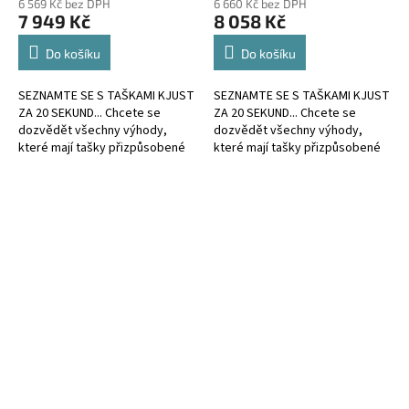
6 569 Kč bez DPH
6 660 Kč bez DPH
7 949 Kč
8 058 Kč
Do košíku
Do košíku
SEZNAMTE SE S TAŠKAMI KJUST
SEZNAMTE SE S TAŠKAMI KJUST
ZA 20 SEKUND... Chcete se
ZA 20 SEKUND... Chcete se
dozvědět všechny výhody,
dozvědět všechny výhody,
které mají tašky přizpůsobené
které mají tašky přizpůsobené
kufru?
kufru?