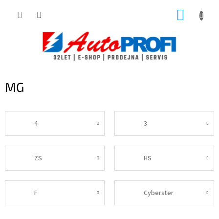
Přejít
NÁKUP
na
obsah
KOŠÍK
MG
4
3
ZS
HS
F
Cyberster