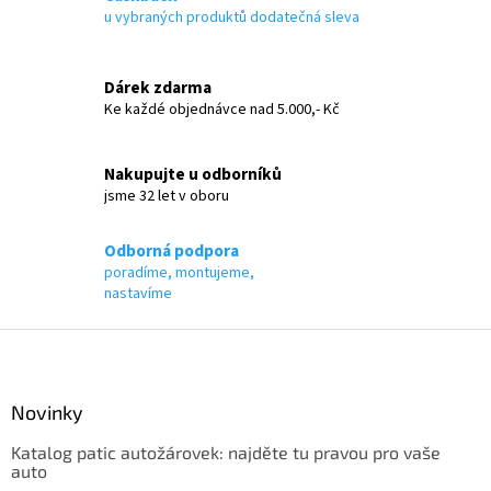
d
u vybraných produktů dodatečná sleva
a
c
í
Dárek zdarma
p
Ke každé objednávce nad 5.000,- Kč
r
v
k
Nakupujte u odborníků
y
jsme 32 let v oboru
v
ý
p
Odborná podpora
i
poradíme, montujeme,
s
nastavíme
u
Z
á
p
a
Novinky
t
Katalog patic autožárovek: najděte tu pravou pro vaše
í
auto