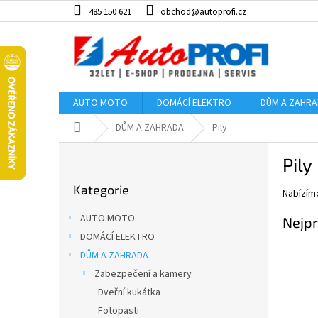
Přejít
485 150 621
obchod@autoprofi.cz
na
obsah
AUTO MOTO
DOMÁCÍ ELEKTRO
DŮM A ZAHR
Domů
DŮM A ZAHRADA
Pily
P
Pily
o
Přeskočit
s
Kategorie
kategorie
Nabízíme
t
r
AUTO MOTO
Nejpr
a
DOMÁCÍ ELEKTRO
n
DŮM A ZAHRADA
n
í
Zabezpečení a kamery
p
Dveřní kukátka
a
Fotopasti