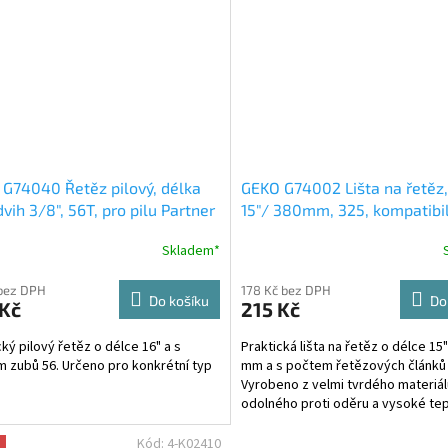
G74040 Řetěz pilový, délka
GEKO G74002 Lišta na řetěz,
zdvih 3/8", 56T, pro pilu Partner
15"/ 380mm, 325, kompatibil
pilou Husqvarna 05864
Skladem*
bez DPH
178 Kč bez DPH
Do košíku
Do
 Kč
215 Kč
cký pilový řetěz o délce 16" a s
Praktická lišta na řetěz o délce 15"
 zubů 56. Určeno pro konkrétní typ
mm a s počtem řetězových článků 
Vyrobeno z velmi tvrdého materiál
odolného proti oděru a vysoké tep
která vzniká při práci s...
Kód:
4-K02410