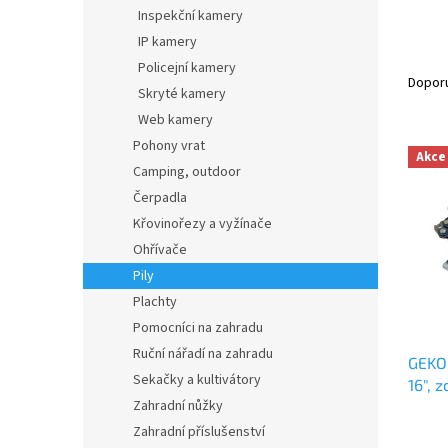
n
Inspekční kamery
e
IP kamery
l
Ř
Policejní kamery
a
Dopor
Skryté kamery
z
Web kamery
e
V
n
Pohony vrat
Akce
ý
í
Camping, outdoor
p
p
Čerpadla
i
r
Křovinořezy a vyžínače
s
o
Ohřívače
p
d
Pily
r
u
o
k
Plachty
d
t
Pomocníci na zahradu
u
ů
Ruční nářadí na zahradu
GEKO 
k
Sekačky a kultivátory
16", z
t
Zahradní nůžky
ů
Zahradní příslušenství