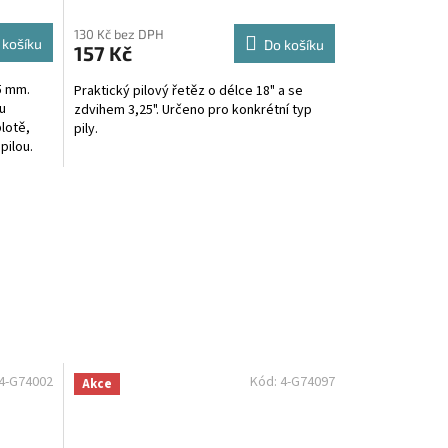
130 Kč bez DPH
 košíku
Do košíku
157 Kč
15 mm.
Praktický pilový řetěz o délce 18" a se
u
zdvihem 3,25". Určeno pro konkrétní typ
lotě,
pily.
pilou.
4-G74002
Kód:
4-G74097
Akce