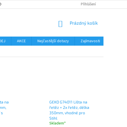
OBNÍCH ÚDAJŮ
MOŽNOST VRÁCENÍ ZBOŽÍ
Přihlášení
SLOVNÍK POJMŮ
NO
NÁKUPNÍ
Prázdný košík
KOŠÍK
DEJ
AKCE
Nejčastější dotazy
Zajímavosti
Značky
ta na
GEKO G74011 Lišta na
0mm,
řetěz + 2x řetěz, délka
 s
350mm, vhodné pro
Stihl
Skladem*