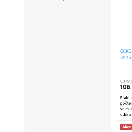
GEKO 
350mm
Stihl
88 Kč 
106
Prakti
počtem
velmi 
oděru 
práci s.
Akce