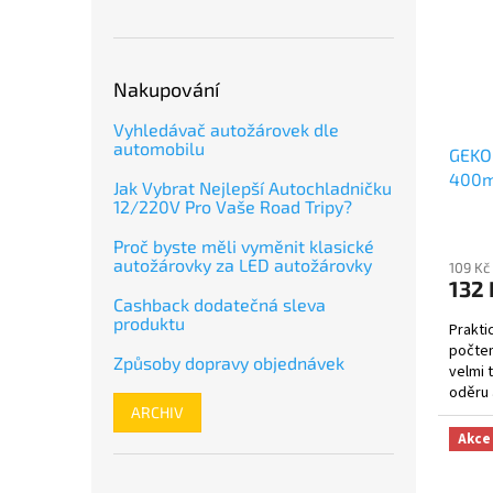
Nakupování
Vyhledávač autožárovek dle
automobilu
GEKO 
400mm
Jak Vybrat Nejlepší Autochladničku
05057
12/220V Pro Vaše Road Tripy?
Proč byste měli vyměnit klasické
autožárovky za LED autožárovky
109 Kč
132 
Cashback dodatečná sleva
produktu
Prakti
počtem
Způsoby dopravy objednávek
velmi 
oděru 
ARCHIV
práci s.
Akce