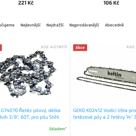
221 Kč
106 Kč
učujeme
Nejlevnější
Nejdražší
Nejprodávanější
Abecedně
Kód:
4-G74070
Kód:
Akce
G74070 Řetěz pilový, délka
GEKO K02412 Vodící lišta pro
dvih 3/8", 60T, pro pilu Stihl
řetězové pily a 2 řetězy 14" 
1,3mm 52z
Skladem*