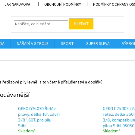
JAK NAKUPOVAT
OBCHODNÍ PODMÍNKY
PODMÍNKY OCHRANY OS
HLEDAT
ADA
NÁŘADÍ A STROJE
SPORT
SUPER SLEVA
VÝPRO
 řetězové pily levně, a to včetně příslušenství a doplňků.
odávanější
GEKO G74070 Řetěz
GEKO G74003 Liš
pilový, délka 16", zdvih
řetěz, délka 35
3/8", 60T, pro pilu
3/8, kompatibilní
Stihl
pilou Stihl 05050
Skladem*
Skladem*