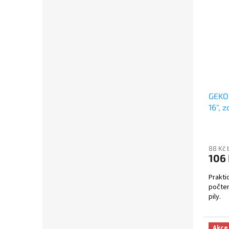
GEKO 
16", 
88 Kč 
106
Prakti
počtem
pily.
Akce