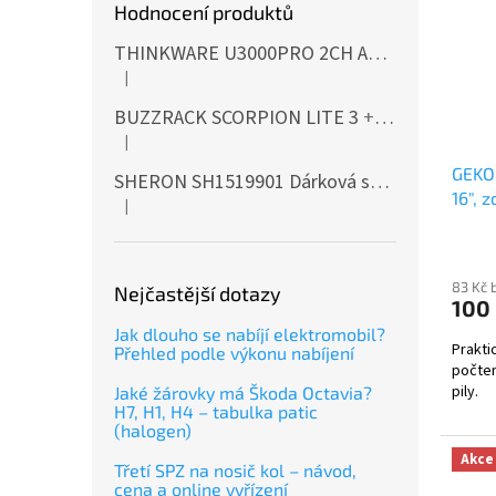
Hodnocení produktů
THINKWARE U3000PRO 2CH Autokamera 4K+2K, HDR, WiFi, GPS, BT, mikrovlnné senzory
|
Hodnocení produktu je 5 z 5 hvězdiček.
BUZZRACK SCORPION LITE 3
+ Cashback 500 Kč jako dodatečná sleva za platbu předem
|
Hodnocení produktu je 5 z 5 hvězdiček.
GEKO 
SHERON SH1519901 Dárková sada EXTERIÉR
16", z
|
Hodnocení produktu je 5 z 5 hvězdiček.
83 Kč 
Nejčastější dotazy
100
Jak dlouho se nabíjí elektromobil?
Prakti
Přehled podle výkonu nabíjení
počtem
pily.
Jaké žárovky má Škoda Octavia?
H7, H1, H4 – tabulka patic
(halogen)
Akce
Třetí SPZ na nosič kol – návod,
cena a online vyřízení