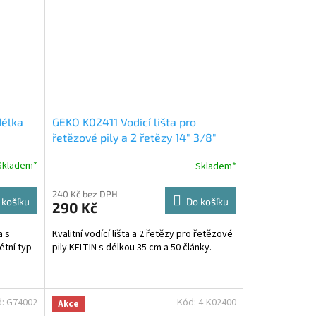
délka
GEKO K02411 Vodící lišta pro
řetězové pily a 2 řetězy 14" 3/8"
1,3mm 50z
Skladem*
Skladem*
240 Kč bez DPH
 košíku
Do košíku
290 Kč
a s
Kvalitní vodící lišta a 2 řetězy pro řetězové
étní typ
pily KELTIN s délkou 35 cm a 50 články.
d:
G74002
Kód:
4-K02400
Akce