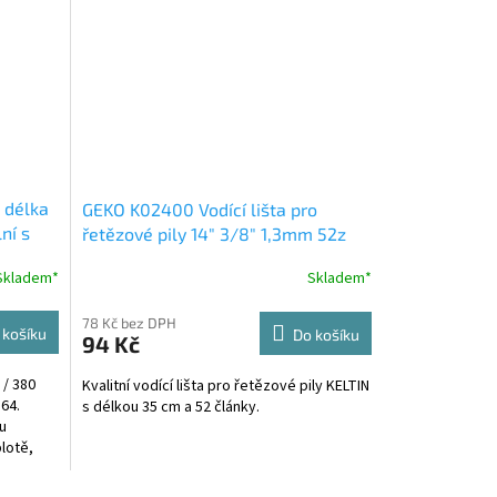
 délka
GEKO K02400 Vodící lišta pro
ní s
řetězové pily 14" 3/8" 1,3mm 52z
Skladem*
Skladem*
78 Kč bez DPH
 košíku
Do košíku
94 Kč
 / 380
Kvalitní vodící lišta pro řetězové pily KELTIN
64.
s délkou 35 cm a 52 články.
u
lotě,