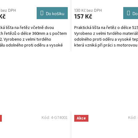
 bez DPH
130 Kč bez DPH
Do košíku
Do
Kč
157 Kč
cká lišta na řetěz včetně dvou
Praktická lišta na řetěz o délce 5
ch řetězů o délce 360mm a s počtem
Vyrobeno z velmi tvrdého materiál
2. Vyrobeno z velmi tvrdého
odolného proti oděru a vysoké tep
álu odolného proti oděru a vysoké
která vzniká při práci s motorovou 
, která vzniká při...
Kód:
4-G74001
Kód:
Akce