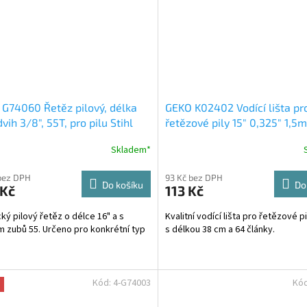
G74060 Řetěz pilový, délka
GEKO K02402 Vodící lišta pr
dvih 3/8", 55T, pro pilu Stihl
řetězové pily 15" 0,325" 1,
Skladem*
bez DPH
93 Kč bez DPH
Do košíku
Do
 Kč
113 Kč
cký pilový řetěz o délce 16" a s
Kvalitní vodící lišta pro řetězové p
 zubů 55. Určeno pro konkrétní typ
s délkou 38 cm a 64 články.
Kód:
4-G74003
Kó