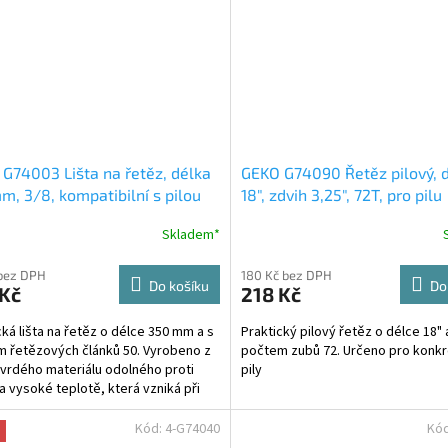
G74003 Lišta na řetěz, délka
GEKO G74090 Řetěz pilový, 
, 3/8, kompatibilní s pilou
18", zdvih 3,25", 72T, pro pilu
 05050
Husqvarna
Skladem*
bez DPH
180 Kč bez DPH
Do košíku
Do
 Kč
218 Kč
cká lišta na řetěz o délce 350 mm a s
Praktický pilový řetěz o délce 18" 
 řetězových článků 50. Vyrobeno z
počtem zubů 72. Určeno pro konkr
tvrdého materiálu odolného proti
pily
a vysoké teplotě, která vzniká při
..
Kód:
4-G74040
Kó