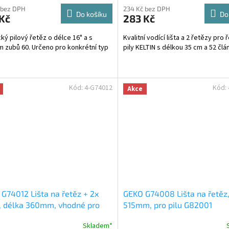
 bez DPH
234 Kč bez DPH
Do košíku
Do
Kč
283 Kč
cký pilový řetěz o délce 16" a s
Kvalitní vodící lišta a 2 řetězy pro
 zubů 60. Určeno pro konkrétní typ
pily KELTIN s délkou 35 cm a 52 člá
Kód:
4-G74012
Kód:
Akce
G74012 Lišta na řetěz + 2x
GEKO G74008 Lišta na řetěz,
, délka 360mm, vhodné pro
515mm, pro pilu G82001
er
Skladem*