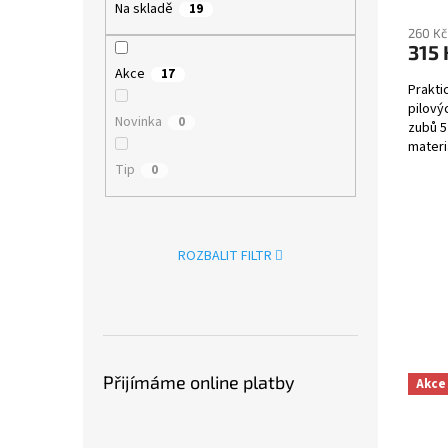
Na skladě
19
260 Kč
315 
Akce
17
Prakti
pilový
Novinka
0
zubů 5
materi
teplotě
Tip
0
ROZBALIT FILTR
Přijímáme online platby
Akce