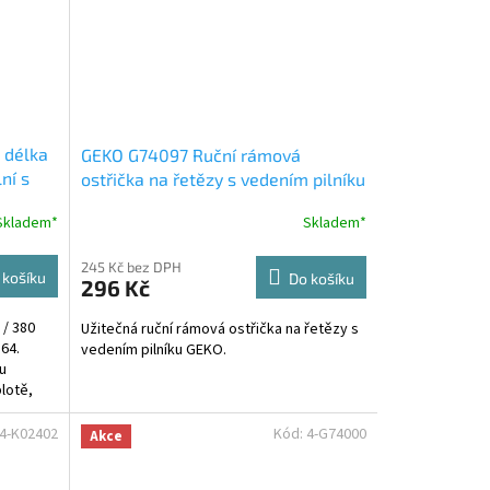
 délka
GEKO G74097 Ruční rámová
ní s
ostřička na řetězy s vedením pilníku
Skladem*
Skladem*
245 Kč bez DPH
 košíku
Do košíku
296 Kč
 / 380
Užitečná ruční rámová ostřička na řetězy s
64.
vedením pilníku GEKO.
u
lotě,
4-K02402
Kód:
4-G74000
Akce