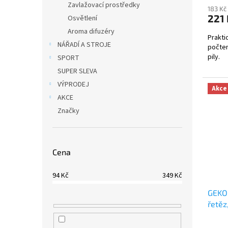
Zavlažovací prostředky
183 Kč
221 
Osvětlení
Aroma difuzéry
Prakti
NÁŘADÍ A STROJE
počtem
pily.
SPORT
SUPER SLEVA
VÝPRODEJ
Akce
AKCE
Značky
Cena
94
Kč
349
Kč
GEKO 
řetěz
Partn