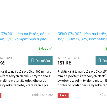
G74001 Lišta na řetěz, délka
GEKO G74002 Lišta na řetěz,
, 3/8, kompatibilní s pilou
15"/ 380mm, 325, kompatibil
 Partner
pilou Husqvarna 05864
Skladem*
 bez DPH
125 Kč bez DPH
Do košíku
Do
Kč
151 Kč
cká lišta na řetěz o délce 400 mm a s
Praktická lišta na řetěz o délce 15"
 řetězových článků 57. Vyrobeno z
mm a s počtem řetězových článků 
tvrdého materiálu odolného proti
Vyrobeno z velmi tvrdého materiál
a vysoké teplotě, která vzniká při
odolného proti oděru a vysoké tep
..
která vzniká při práci s...
Kód:
4-G74060
Kód:
Akce