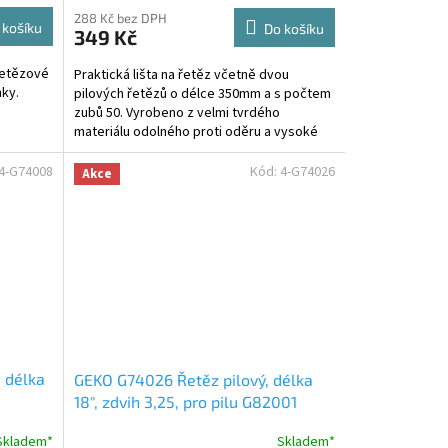
288 Kč bez DPH
 košíku
Do košíku
349 Kč
 řetězové
Praktická lišta na řetěz včetně dvou
nky.
pilových řetězů o délce 350mm a s počtem
zubů 50. Vyrobeno z velmi tvrdého
materiálu odolného proti oděru a vysoké
teplotě, která vzniká při...
4-G74008
Kód:
4-G74026
Akce
 délka
GEKO G74026 Řetěz pilový, délka
18", zdvih 3,25, pro pilu G82001
Skladem*
Skladem*