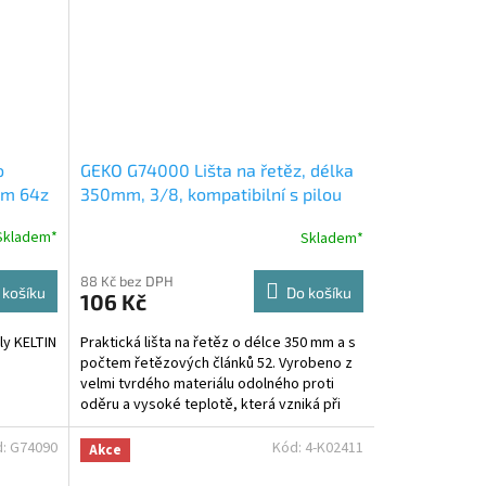
o
GEKO G74000 Lišta na řetěz, délka
5mm 64z
350mm, 3/8, kompatibilní s pilou
05052 Partner
Skladem*
Skladem*
88 Kč bez DPH
 košíku
Do košíku
106 Kč
ily KELTIN
Praktická lišta na řetěz o délce 350 mm a s
počtem řetězových článků 52. Vyrobeno z
velmi tvrdého materiálu odolného proti
oděru a vysoké teplotě, která vzniká při
práci s...
d:
G74090
Kód:
4-K02411
Akce