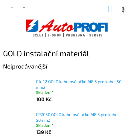
Přejít
NÁKUP
na
obsah
KOŠÍK
GOLD instalační materiál
Nejprodávanější
G4-12 GOLD kabelové očko M8,5 pro kabel 50
mm2
Skladem*
100 Kč
CP2050 GOLD kabelové očko M8,5 pro kabel
50mm2
Skladem*
139 Kč