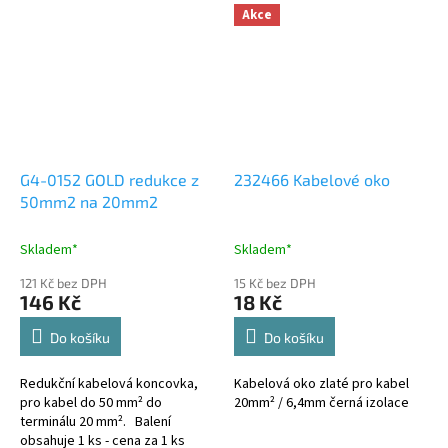
Akce
G4-0152 GOLD redukce z
232466 Kabelové oko
50mm2 na 20mm2
Skladem*
Skladem*
121 Kč bez DPH
15 Kč bez DPH
146 Kč
18 Kč
Do košíku
Do košíku
Redukční kabelová koncovka,
Kabelová oko zlaté pro kabel
pro kabel do 50 mm² do
20mm² / 6,4mm černá izolace
terminálu 20 mm². Balení
obsahuje 1 ks - cena za 1 ks