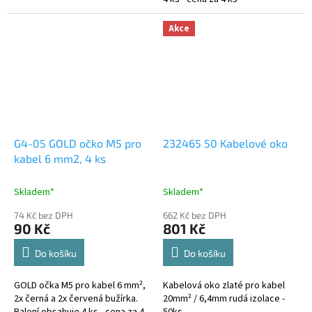
Akce
G4-05 GOLD očko M5 pro
232465 50 Kabelové oko
kabel 6 mm2, 4 ks
Skladem*
Skladem*
74 Kč bez DPH
662 Kč bez DPH
90 Kč
801 Kč
Do košíku
Do košíku
GOLD očka M5 pro kabel 6 mm²,
Kabelová oko zlaté pro kabel
2x černá a 2x červená bužírka.
20mm² / 6,4mm rudá izolace -
Balení obsahuje 4 ks - cena za 4
50ks