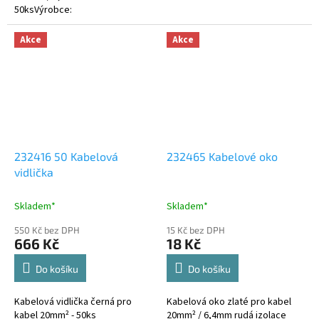
50ksVýrobce:
Akce
Akce
232416 50 Kabelová
232465 Kabelové oko
vidlička
Skladem*
Skladem*
550 Kč bez DPH
15 Kč bez DPH
666 Kč
18 Kč
Do košíku
Do košíku
Kabelová vidlička černá pro
Kabelová oko zlaté pro kabel
kabel 20mm² - 50ks
20mm² / 6,4mm rudá izolace