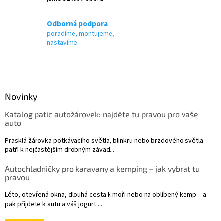
i
s
u
Odborná podpora
poradíme, montujeme,
nastavíme
Z
á
p
a
Novinky
t
Katalog patic autožárovek: najděte tu pravou pro vaše
í
auto
Prasklá žárovka potkávacího světla, blinkru nebo brzdového světla
patří k nejčastějším drobným závad...
Autochladničky pro karavany a kemping – jak vybrat tu
pravou
Léto, otevřená okna, dlouhá cesta k moři nebo na oblíbený kemp – a
pak přijdete k autu a váš jogurt ...