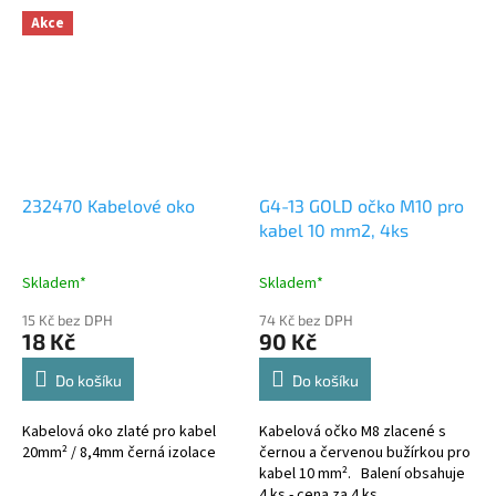
Akce
232470 Kabelové oko
G4-13 GOLD očko M10 pro
kabel 10 mm2, 4ks
Skladem*
Skladem*
15 Kč bez DPH
74 Kč bez DPH
18 Kč
90 Kč
Do košíku
Do košíku
Kabelová oko zlaté pro kabel
Kabelová očko M8 zlacené s
20mm² / 8,4mm černá izolace
černou a červenou bužírkou pro
kabel 10 mm². Balení obsahuje
4 ks - cena za 4 ks