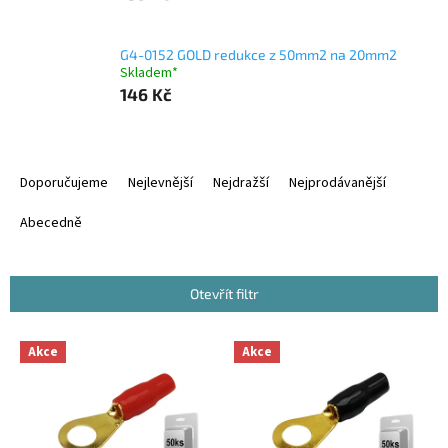
G4-0152 GOLD redukce z 50mm2 na 20mm2
Skladem*
146 Kč
Ř
a
Doporučujeme
Nejlevnější
Nejdražší
Nejprodávanější
z
e
Abecedně
n
í
p
Otevřít filtr
r
o
V
Akce
Akce
d
ý
u
p
k
i
t
s
ů