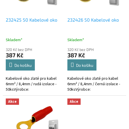
p
r
o
d
232425 50 Kabelové oko
232426 50 Kabelové oko
u
k
t
Skladem*
Skladem*
ů
320 Kč bez DPH
320 Kč bez DPH
387 Kč
387 Kč
Do košíku
Do košíku
Kabelové oko zlaté pro kabel
Kabelové oko zlaté pro kabel
6mm² / 8,4mm / rudá izolace -
6mm² / 8,4mm / černá izolace -
50ksVýrobce:
50ksVýrobce:
Akce
Akce