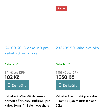
Akce
G4-09 GOLD očko M8 pro
232485 50 Kabelové oko
kabel 20 mm2, 2ks
Skladem*
Skladem*
84 Kč bez DPH
1 116 Kč bez DPH
102 Kč
1 350 Kč
Do košíku
Do košíku
Kabelová očko M8 zlacené s
Kabelová oko zlaté pro kabel
černou a červenou bužírkou pro
35mm2 / 8,4mm rudá izolace -
kabel 20 mm². Balení obsahuje
50ks