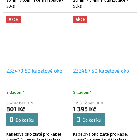
20mm² / 6,4mm černá izolace -
20mm² / 8,4mm rudá izolace -
50ks
50ks
Akce
Akce
232470 50 Kabelové oko
232487 50 Kabelové oko
Skladem*
Skladem*
662 Kč bez DPH
1 153 Kč bez DPH
801 Kč
1 395 Kč
Do košíku
Do košíku
Kabelová oko zlaté pro kabel
Kabelová oko zlaté pro kabel