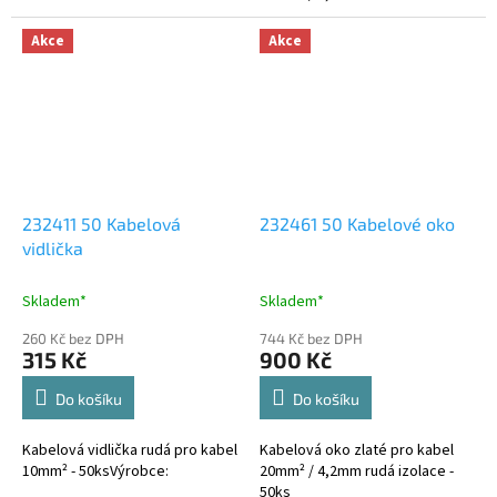
Akce
Akce
232411 50 Kabelová
232461 50 Kabelové oko
vidlička
Skladem*
Skladem*
260 Kč bez DPH
744 Kč bez DPH
315 Kč
900 Kč
Do košíku
Do košíku
Kabelová vidlička rudá pro kabel
Kabelová oko zlaté pro kabel
10mm² - 50ksVýrobce:
20mm² / 4,2mm rudá izolace -
50ks