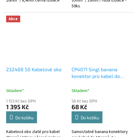
20mm² / 8,4mm černá izolace
35mm² / 10mm / rudá izolace -
50ks
Akce
232488 50 Kabelové oko
CP4071 Singl banana
konektor pro kabel do
10mm (pár)
Skladem*
Skladem*
1 153 Kč bez DPH
56 Kč bez DPH
1 395 Kč
68 Kč
Do košíku
Do košíku
Kabelová oko zlaté pro kabel
Samostatné banana konektory