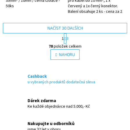
35mm² / 10mm / černá izolace -
pro kabel do 10 mm², 1 x
50ks
červený a 1x černý konektor.
Balení obsahuje 2 ks - cena za 2
ks
NAČÍST 30 DALŠÍCH
S
1
3
t
O
r
78
položek celkem
v
á
l
NAHORU
n
á
k
d
o
v
a
á
Cashback
c
n
í
u vybraných produktů dodatečná sleva
í
p
r
v
Dárek zdarma
k
Ke každé objednávce nad 5.000,- Kč
y
v
ý
Nakupujte u odborníků
p
jsme 32 let v oboru