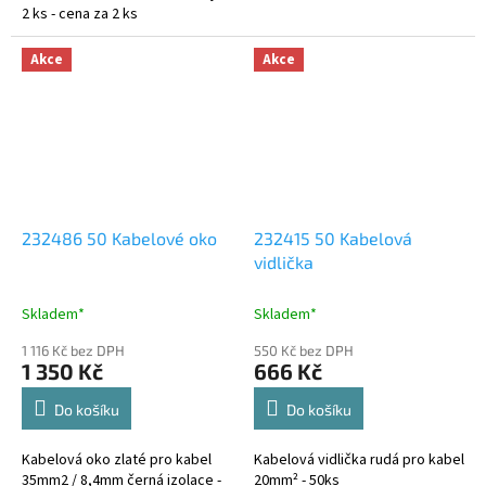
2 ks - cena za 2 ks
Akce
Akce
232486 50 Kabelové oko
232415 50 Kabelová
vidlička
Skladem*
Skladem*
1 116 Kč bez DPH
550 Kč bez DPH
1 350 Kč
666 Kč
Do košíku
Do košíku
Kabelová oko zlaté pro kabel
Kabelová vidlička rudá pro kabel
35mm2 / 8,4mm černá izolace -
20mm² - 50ks