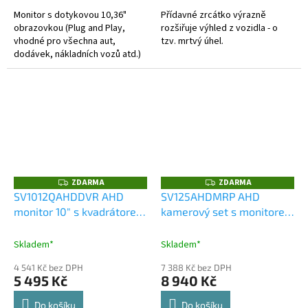
Monitor s dotykovou 10,36"
Přídavné zrcátko výrazně
obrazovkou (Plug and Play,
rozšiřuje výhled z vozidla - o
vhodné pro všechna aut,
tzv. mrtvý úhel.
dodávek, nákladních vozů atd.)
je dodávána se stojánkem pro
pevnou montáž na palubní
desku atd....
ZDARMA
ZDARMA
Z
Z
D
D
SV1012QAHDDVR AHD
SV125AHDMRP AHD
A
A
monitor 10" s kvadrátorem
kamerový set s monitorem
R
R
M
M
a s 4x4PIN vstupy, DVR
12,3", dvojitá kamera na
A
A
rameni, DVR, pravá strana
Skladem*
Skladem*
4 541 Kč bez DPH
7 388 Kč bez DPH
5 495 Kč
8 940 Kč
Do košíku
Do košíku