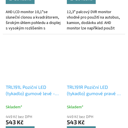
AHD LCD monitor 10,1"se
12,3" palcový DVR monitor
sluneční clonou a kvadrátorem,
vhodné pro použití na autobus,
širokým úhlem pohledu a displej
kamion, dodávku atd. AHD
s vysokým rozlišením s
monitor lze například použit
možností záznamu videa na SD
místo venkovního zpětného
kartu. Technické parametry -
zrcátka, pro instalaci na pravou
monitor...
stranu...
TRL191L Poziční LED
TRL191R Poziční LED
(tykadlo) gumové levé -
(tykadlo) gumové pravé -
červeno/bílo/oranžové,
červeno/bílo/oranžové,
12-24V,ECE
12-24V,ECE
Skladem*
Skladem*
449 Kč bez DPH
449 Kč bez DPH
543 Kč
543 Kč