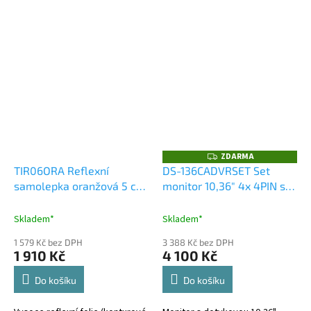
ZDARMA
Z
D
TIR06ORA Reflexní
DS-136CADVRSET Set
A
samolepka oranžová 5 cm
monitor 10,36" 4x 4PIN s
R
M
x 45,7 m
Apple CarPlay, Android
A
auto, Bluetooth, DVR, +
Skladem*
Skladem*
kamera + 15m kabel
1 579 Kč bez DPH
3 388 Kč bez DPH
1 910 Kč
4 100 Kč
Do košíku
Do košíku