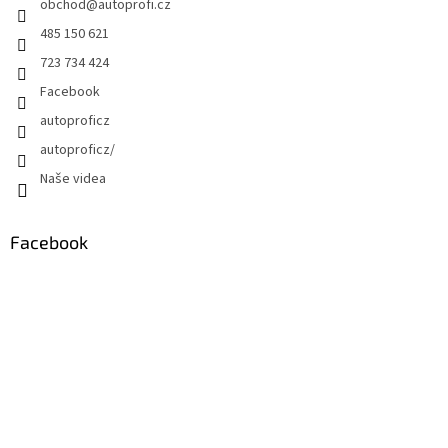
obchod
@
autoprofi.cz
485 150 621
723 734 424
Facebook
autoproficz
autoproficz/
Naše videa
Facebook