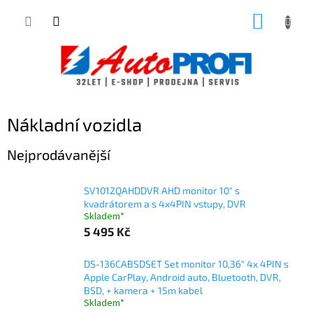
Přejít
NÁKUP
na
obsah
KOŠÍK
Nákladní vozidla
Nejprodávanější
SV1012QAHDDVR AHD monitor 10" s
kvadrátorem a s 4x4PIN vstupy, DVR
Skladem*
5 495 Kč
DS-136CABSDSET Set monitor 10,36" 4x 4PIN s
Apple CarPlay, Android auto, Bluetooth, DVR,
BSD, + kamera + 15m kabel
Skladem*