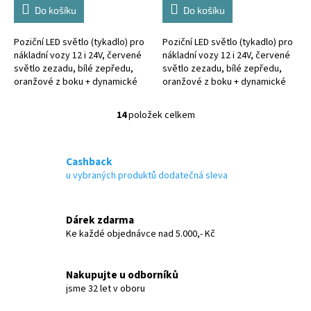
Do košíku
Do košíku
Poziční LED světlo (tykadlo) pro
Poziční LED světlo (tykadlo) pro
nákladní vozy 12 i 24V, červené
nákladní vozy 12 i 24V, červené
světlo zezadu, bílé zepředu,
světlo zezadu, bílé zepředu,
oranžové z boku + dynamické
oranžové z boku + dynamické
směrové světlo. Technické
směrové světlo. Technické
parametry: • napájecí...
parametry: • napájecí...
14
položek celkem
O
v
l
á
Cashback
d
u vybraných produktů dodatečná sleva
a
c
í
Dárek zdarma
p
Ke každé objednávce nad 5.000,- Kč
r
v
k
Nakupujte u odborníků
y
jsme 32 let v oboru
v
ý