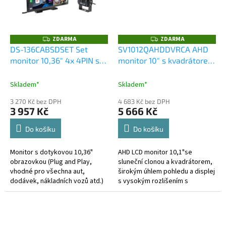
ZDARMA
ZDARMA
Z
Z
D
D
DS-136CABSDSET Set
SV1012QAHDDVRCA AHD
A
A
monitor 10,36" 4x 4PIN s
monitor 10" s kvadrátorem
R
R
M
M
Apple CarPlay, Android
a s 4x4PIN vstupy, DVR, s
A
A
auto, Bluetooth, DVR, BSD,
Apple CarPlay, Android
Skladem*
Skladem*
+ kamera + 15m kabel
auto, Bluetooth
3 270 Kč bez DPH
4 683 Kč bez DPH
3 957 Kč
5 666 Kč
Do košíku
Do košíku
Monitor s dotykovou 10,36"
AHD LCD monitor 10,1"se
obrazovkou (Plug and Play,
sluneční clonou a kvadrátorem,
vhodné pro všechna aut,
širokým úhlem pohledu a displej
dodávek, nákladních vozů atd.)
s vysokým rozlišením s
je dodávána se stojánkem pro
možností záznamu videa na SD
pevnou montáž na palubní
kartu. Monitor navíc disponuje
desku atd....
funkcí...