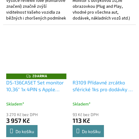
Vysoce reflexní folie (konturové
Monitor s dotykovou 10,36"
značení) značně zvýší
obrazovkou (Plug and Play,
viditelnost Vašeho vozidla za
vhodné pro všechna aut,
běžných i zhoršených podmínek
dodávek, nákladních vozů atd.)
viditelnosti. Oproti tir07
je dodávána se stojánkem pro
pevnější podkladový materiál i...
pevnou montáž na palubní
desku atd....
ZDARMA
Z
D
DS-136CASET Set monitor
R3109 Přídavné zrcátko
A
10,36" 1x 4PIN s Apple
sférické 1ks pro dodávky a
R
M
CarPlay, Android auto,
nákladní vozy
A
Bluetooth, + kamera + 15m
Skladem*
Skladem*
kabel
3 270 Kč bez DPH
93 Kč bez DPH
3 957 Kč
113 Kč
Do košíku
Do košíku