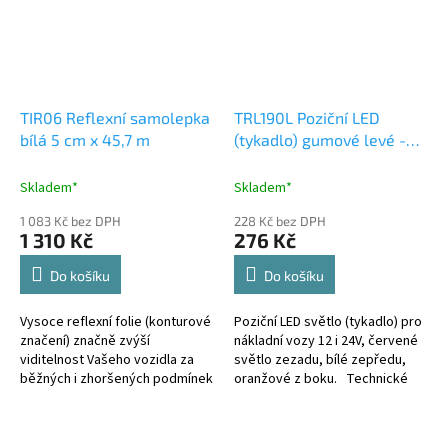
TIR06 Reflexní samolepka
TRL190L Poziční LED
bílá 5 cm x 45,7 m
(tykadlo) gumové levé -
červeno/bílo/oranžové,
12-24V,ECE
Skladem*
Skladem*
1 083 Kč bez DPH
228 Kč bez DPH
1 310 Kč
276 Kč
Do košíku
Do košíku
Vysoce reflexní folie (konturové
Poziční LED světlo (tykadlo) pro
značení) značně zvýší
nákladní vozy 12 i 24V, červené
viditelnost Vašeho vozidla za
světlo zezadu, bílé zepředu,
běžných i zhoršených podmínek
oranžové z boku. Technické
viditelnosti. Oproti tir07
parametry: • napájecí napětí: 12-
pevnější podkladový materiál i...
24 V • světelný...