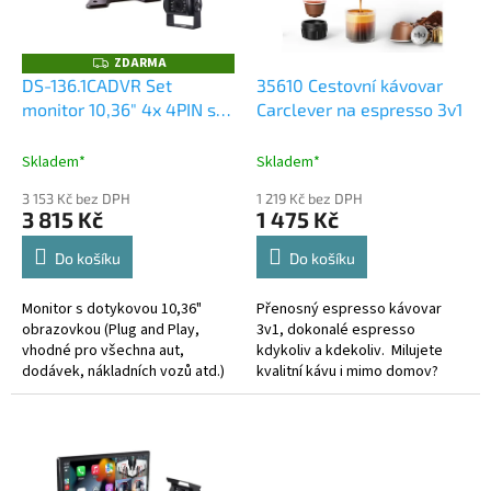
ů
p
r
o
ZDARMA
Z
D
d
DS-136.1CADVR Set
35610 Cestovní kávovar
A
u
monitor 10,36" 4x 4PIN s
Carclever na espresso 3v1
R
M
k
Apple CarPlay, Android
A
t
auto, Bluetooth, DVR, +
Skladem*
Skladem*
ů
kamera + 15m kabel
3 153 Kč bez DPH
1 219 Kč bez DPH
3 815 Kč
1 475 Kč
Do košíku
Do košíku
Monitor s dotykovou 10,36"
Přenosný espresso kávovar
obrazovkou (Plug and Play,
3v1, dokonalé espresso
vhodné pro všechna aut,
kdykoliv a kdekoliv. Milujete
dodávek, nákladních vozů atd.)
kvalitní kávu i mimo domov?
je dodávána se stojánkem pro
Tento kompaktní a výkonný
pevnou montáž na palubní
přenosný kávovar vám umožní
desku atd....
vychutnat si...