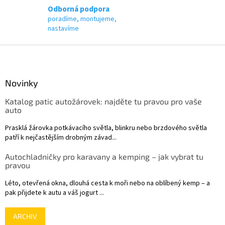
p
Odborná podpora
i
poradíme, montujeme,
s
nastavíme
u
Z
á
p
a
Novinky
t
Katalog patic autožárovek: najděte tu pravou pro vaše
í
auto
Prasklá žárovka potkávacího světla, blinkru nebo brzdového světla
patří k nejčastějším drobným závad...
Autochladničky pro karavany a kemping – jak vybrat tu
pravou
Léto, otevřená okna, dlouhá cesta k moři nebo na oblíbený kemp – a
pak přijdete k autu a váš jogurt ...
ARCHIV