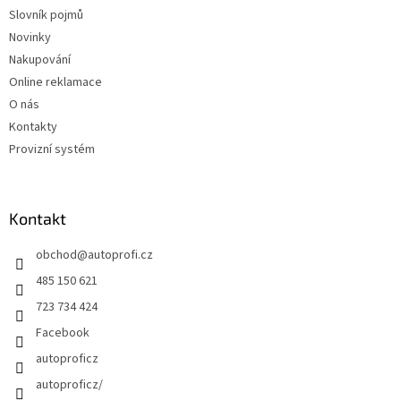
Slovník pojmů
Novinky
Nakupování
Online reklamace
O nás
Kontakty
Provizní systém
Kontakt
obchod
@
autoprofi.cz
485 150 621
723 734 424
Facebook
autoproficz
autoproficz/