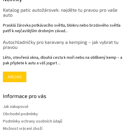
t
Katalog patic autožárovek: najděte tu pravou pro vaše
í
auto
Prasklá žárovka potkávacího světla, blinkru nebo brzdového světla
patří k nejčastějším drobným závad...
Autochladničky pro karavany a kemping – jak vybrat tu
pravou
Léto, otevřená okna, dlouhá cesta k moři nebo na oblíbený kemp – a
pak přijdete k autu a váš jogurt ...
ARCHIV
Informace pro vás
Jak nakupovat
Obchodní podmínky
Podmínky ochrany osobních údajů
Možnost vrácení zboží