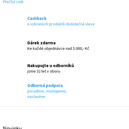
Přečíst celé
Cashback
u vybraných produktů dodatečná sleva
Dárek zdarma
Ke každé objednávce nad 5.000,- Kč
Nakupujte u odborníků
jsme 32 let v oboru
Odborná podpora
poradíme, montujeme,
nastavíme
Z
á
p
a
Novinky