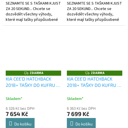
SEZNAMTE SE S TAŠKAMI KJUST
SEZNAMTE SE S TAŠKAMI KJUST
ZA 20 SEKUND... Chcete se
ZA 20 SEKUND... Chcete se
dozvědět všechny výhody,
dozvědět všechny výhody,
které mají tašky přizpůsobené
které mají tašky přizpůsobené
kufru?
kufru?
ZDARMA
ZDARMA
Z
Z
D
D
KIA CEE'D HATCHBACK
KIA CEE'D HATCHBACK
A
A
2018+ TAŠKY DO KUFRU 4
2018+ TAŠKY DO KUFRU 4
R
R
M
M
KS
KS
A
A
Skladem*
Skladem*
6 326 Kč bez DPH
6 363 Kč bez DPH
7 654 Kč
7 699 Kč
Do košíku
Do košíku