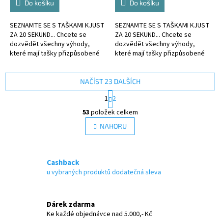
Do košíku
Do košíku
SEZNAMTE SE S TAŠKAMI KJUST
SEZNAMTE SE S TAŠKAMI KJUST
ZA 20 SEKUND... Chcete se
ZA 20 SEKUND... Chcete se
dozvědět všechny výhody,
dozvědět všechny výhody,
které mají tašky přizpůsobené
které mají tašky přizpůsobené
kufru?
kufru?
NAČÍST 23 DALŠÍCH
S
1
2
t
O
r
53
položek celkem
v
á
l
NAHORU
n
á
k
d
o
v
a
á
Cashback
c
n
í
u vybraných produktů dodatečná sleva
í
p
r
v
Dárek zdarma
k
Ke každé objednávce nad 5.000,- Kč
y