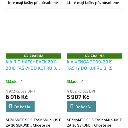
které mají tašky přizpůsobené
které mají tašky přizpůsobené
kufru?
kufru?
ZDARMA
ZDARMA
Z
Z
D
D
KIA RIO HATCHBACK 2011-
KIA VENGA 2009-2019
A
A
2016 TAŠKY DO KUFRU 3
TAŠKY DO KUFRU 3 KS
R
R
M
M
KS
A
A
Skladem*
Skladem*
4 972 Kč bez DPH
4 882 Kč bez DPH
6 016 Kč
5 907 Kč
Do košíku
Do košíku
SEZNAMTE SE S TAŠKAMI KJUST
SEZNAMTE SE S TAŠKAMI KJUST
ZA 20 SEKUND... Chcete se
ZA 20 SEKUND... Chcete se