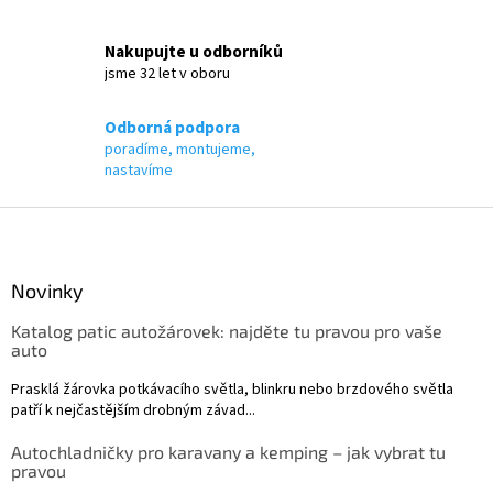
v
ý
Nakupujte u odborníků
p
jsme 32 let v oboru
i
s
u
Odborná podpora
poradíme, montujeme,
nastavíme
Z
á
p
a
Novinky
t
Katalog patic autožárovek: najděte tu pravou pro vaše
í
auto
Prasklá žárovka potkávacího světla, blinkru nebo brzdového světla
patří k nejčastějším drobným závad...
Autochladničky pro karavany a kemping – jak vybrat tu
pravou