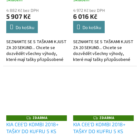
4 882 Kč bez DPH
4 972 Kč bez DPH
5 907 Kč
6 016 Kč
Do košíku
Do košíku
SEZNAMTE SE S TAŠKAMI KJUST
SEZNAMTE SE S TAŠKAMI KJUST
ZA 20 SEKUND... Chcete se
ZA 20 SEKUND... Chcete se
dozvědět všechny výhody,
dozvědět všechny výhody,
které mají tašky přizpůsobené
které mají tašky přizpůsobené
kufru?
kufru?
ZDARMA
ZDARMA
Z
Z
D
D
KIA CEE'D KOMBI 2018+
KIA CEE'D KOMBI 2018+
A
A
TAŠKY DO KUFRU 5 KS
TAŠKY DO KUFRU 5 KS
R
R
M
M
A
A