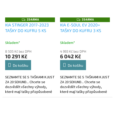
ZDARMA
ZDARMA
Z
Z
D
D
KIA STINGER 2017-2023
KIA E-SOUL EV 2020+
A
A
TAŠKY DO KUFRU 5 KS
TAŠKY DO KUFRU 3 KS
R
R
M
M
A
A
Skladem*
Skladem*
8 505 Kč bez DPH
4 993 Kč bez DPH
10 291 Kč
6 042 Kč
Do košíku
Do košíku
SEZNAMTE SE S TAŠKAMI KJUST
SEZNAMTE SE S TAŠKAMI KJUST
ZA 20 SEKUND... Chcete se
ZA 20 SEKUND... Chcete se
dozvědět všechny výhody,
dozvědět všechny výhody,
které mají tašky přizpůsobené
které mají tašky přizpůsobené
kufru?
kufru?