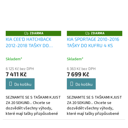
ZDARMA
ZDARMA
Z
Z
D
D
KIA CEE'D HATCHBACK
KIA SPORTAGE 2010-2016
A
A
2012-2018 TAŠKY DO
TAŠKY DO KUFRU 4 KS
R
R
M
M
KUFRU 4 KS
A
A
Skladem*
Skladem*
6 125 Kč bez DPH
6 363 Kč bez DPH
7 411 Kč
7 699 Kč
Do košíku
Do košíku
SEZNAMTE SE S TAŠKAMI KJUST
SEZNAMTE SE S TAŠKAMI KJUST
ZA 20 SEKUND... Chcete se
ZA 20 SEKUND... Chcete se
dozvědět všechny výhody,
dozvědět všechny výhody,
které mají tašky přizpůsobené
které mají tašky přizpůsobené
kufru?
kufru?