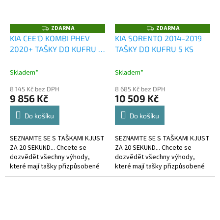
ZDARMA
ZDARMA
Z
Z
D
D
KIA CEE'D KOMBI PHEV
KIA SORENTO 2014-2019
A
A
2020+ TAŠKY DO KUFRU 5
TAŠKY DO KUFRU 5 KS
R
R
M
M
KS
A
A
Skladem*
Skladem*
8 145 Kč bez DPH
8 685 Kč bez DPH
9 856 Kč
10 509 Kč
Do košíku
Do košíku
SEZNAMTE SE S TAŠKAMI KJUST
SEZNAMTE SE S TAŠKAMI KJUST
ZA 20 SEKUND... Chcete se
ZA 20 SEKUND... Chcete se
dozvědět všechny výhody,
dozvědět všechny výhody,
které mají tašky přizpůsobené
které mají tašky přizpůsobené
kufru?
kufru?