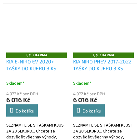
kufru?
kufru?
ZDARMA
ZDARMA
Z
Z
D
D
KIA E-NIRO EV 2020+
KIA NIRO PHEV 2017-2022
A
A
TAŠKY DO KUFRU 3 KS
TAŠKY DO KUFRU 3 KS
R
R
M
M
A
A
Skladem*
Skladem*
4 972 Kč bez DPH
4 972 Kč bez DPH
6 016 Kč
6 016 Kč
Do košíku
Do košíku
SEZNAMTE SE S TAŠKAMI KJUST
SEZNAMTE SE S TAŠKAMI KJUST
ZA 20 SEKUND... Chcete se
ZA 20 SEKUND... Chcete se
dozvědět všechny výhody,
dozvědět všechny výhody,