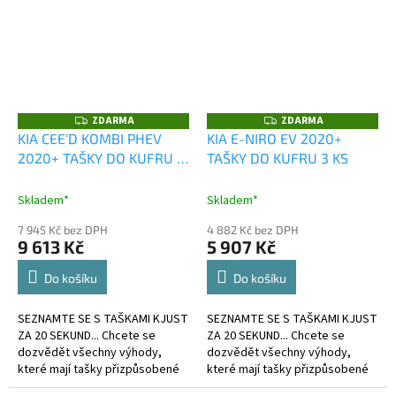
ZDARMA
ZDARMA
Z
Z
D
D
KIA CEE'D KOMBI PHEV
KIA E-NIRO EV 2020+
A
A
2020+ TAŠKY DO KUFRU 5
TAŠKY DO KUFRU 3 KS
R
R
M
M
KS
A
A
Skladem*
Skladem*
7 945 Kč bez DPH
4 882 Kč bez DPH
9 613 Kč
5 907 Kč
Do košíku
Do košíku
SEZNAMTE SE S TAŠKAMI KJUST
SEZNAMTE SE S TAŠKAMI KJUST
ZA 20 SEKUND... Chcete se
ZA 20 SEKUND... Chcete se
dozvědět všechny výhody,
dozvědět všechny výhody,
které mají tašky přizpůsobené
které mají tašky přizpůsobené
kufru?
kufru?