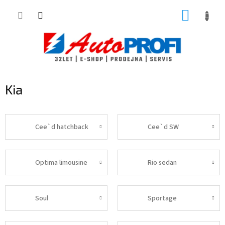
Přejít
NÁKUP
na
obsah
KOŠÍK
Kia
Cee`d hatchback
Cee`d SW
Optima limousine
Rio sedan
Soul
Sportage