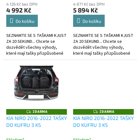
4 126 Kč bez DPH
4 871 Kč bez DPH
4 992 Kč
5 894 Kč
Do košíku
Do košíku
SEZNAMTE SE S TAŠKAMI KJUST
SEZNAMTE SE S TAŠKAMI KJUST
ZA 20 SEKUND... Chcete se
ZA 20 SEKUND... Chcete se
dozvědět všechny výhody,
dozvědět všechny výhody,
které mají tašky přizpůsobené
které mají tašky přizpůsobené
kufru?
kufru?
ZDARMA
ZDARMA
Z
Z
D
D
KIA NIRO 2016-2022 TAŠKY
KIA NIRO 2016-2022 TAŠKY
A
A
DO KUFRU 3 KS
DO KUFRU 3 KS
R
R
M
M
A
A
Skladem*
Skladem*