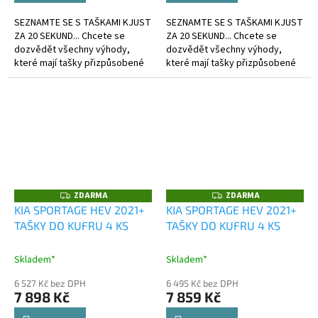
SEZNAMTE SE S TAŠKAMI KJUST
SEZNAMTE SE S TAŠKAMI KJUST
ZA 20 SEKUND... Chcete se
ZA 20 SEKUND... Chcete se
dozvědět všechny výhody,
dozvědět všechny výhody,
které mají tašky přizpůsobené
které mají tašky přizpůsobené
kufru?
kufru?
ZDARMA
ZDARMA
Z
Z
D
D
KIA SPORTAGE HEV 2021+
KIA SPORTAGE HEV 2021+
A
A
TAŠKY DO KUFRU 4 KS
TAŠKY DO KUFRU 4 KS
R
R
M
M
A
A
Skladem*
Skladem*
6 527 Kč bez DPH
6 495 Kč bez DPH
7 898 Kč
7 859 Kč