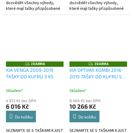
dozvědět všechny výhody,
dozvědět všechny výhody,
které mají tašky přizpůsobené
které mají tašky přizpůsobené
kufru?
kufru?
ZDARMA
ZDARMA
Z
Z
D
D
KIA VENGA 2009-2019
KIA OPTIMA KOMBI 2016-
A
A
TAŠKY DO KUFRU 3 KS
2019 TAŠKY DO KUFRU 5
R
R
M
M
KS
A
A
Skladem*
Skladem*
4 972 Kč bez DPH
8 484 Kč bez DPH
6 016 Kč
10 266 Kč
Do košíku
Do košíku
SEZNAMTE SE S TAŠKAMI KJUST
SEZNAMTE SE S TAŠKAMI KJUST