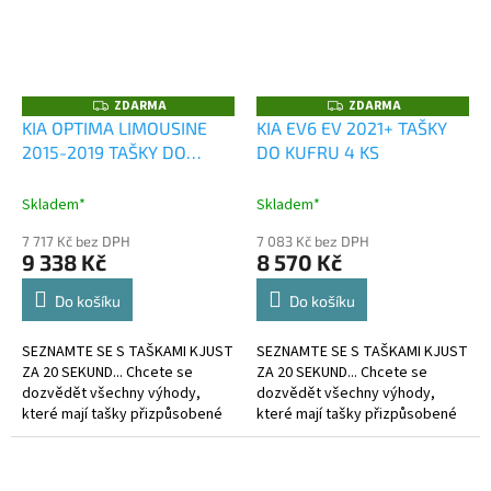
ZDARMA
ZDARMA
Z
Z
D
D
KIA OPTIMA LIMOUSINE
KIA EV6 EV 2021+ TAŠKY
A
A
2015-2019 TAŠKY DO
DO KUFRU 4 KS
R
R
M
M
KUFRU 5 KS
A
A
Skladem*
Skladem*
7 717 Kč bez DPH
7 083 Kč bez DPH
9 338 Kč
8 570 Kč
Do košíku
Do košíku
SEZNAMTE SE S TAŠKAMI KJUST
SEZNAMTE SE S TAŠKAMI KJUST
ZA 20 SEKUND... Chcete se
ZA 20 SEKUND... Chcete se
dozvědět všechny výhody,
dozvědět všechny výhody,
které mají tašky přizpůsobené
které mají tašky přizpůsobené
kufru?
kufru?