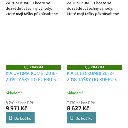
ZA 20 SEKUND... Chcete se
ZA 20 SEKUND... Chcete se
dozvědět všechny výhody,
dozvědět všechny výhody,
které mají tašky přizpůsobené
které mají tašky přizpůsobené
kufru?
kufru?
ZDARMA
ZDARMA
Z
Z
D
D
KIA OPTIMA KOMBI 2016-
KIA CEE'D KOMBI 2012-
A
A
2019 TAŠKY DO KUFRU 5
2018 TAŠKY DO KUFRU 4
R
R
M
M
KS
KS
A
A
Skladem*
Skladem*
8 241 Kč bez DPH
7 130 Kč bez DPH
9 971 Kč
8 627 Kč
Do košíku
Do košíku