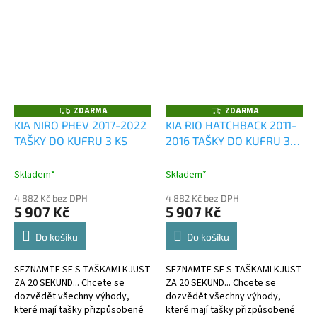
ZDARMA
ZDARMA
Z
Z
D
D
KIA NIRO PHEV 2017-2022
KIA RIO HATCHBACK 2011-
A
A
TAŠKY DO KUFRU 3 KS
2016 TAŠKY DO KUFRU 3
R
R
M
M
KS
A
A
Skladem*
Skladem*
4 882 Kč bez DPH
4 882 Kč bez DPH
5 907 Kč
5 907 Kč
Do košíku
Do košíku
SEZNAMTE SE S TAŠKAMI KJUST
SEZNAMTE SE S TAŠKAMI KJUST
ZA 20 SEKUND... Chcete se
ZA 20 SEKUND... Chcete se
dozvědět všechny výhody,
dozvědět všechny výhody,
které mají tašky přizpůsobené
které mají tašky přizpůsobené