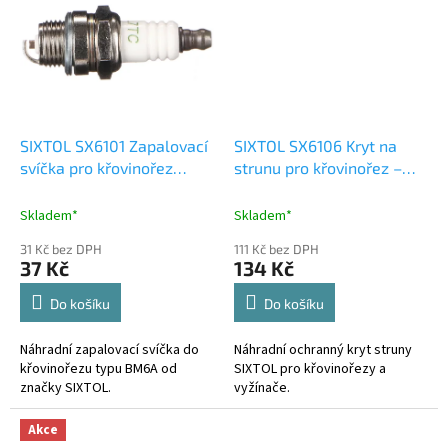
SIXTOL SX6101 Zapalovací
SIXTOL SX6106 Kryt na
svíčka pro křovinořez
strunu pro křovinořez –
BM6A – náhradní díl
náhradní díl
Skladem*
Skladem*
31 Kč bez DPH
111 Kč bez DPH
37 Kč
134 Kč
Do košíku
Do košíku
Náhradní zapalovací svíčka do
Náhradní ochranný kryt struny
křovinořezu typu BM6A od
SIXTOL pro křovinořezy a
značky SIXTOL.
vyžínače.
Akce