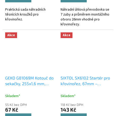
Praktická sada náhradních
Náhradní úhlová převodovka se
těsnících kroužků pro
7 zuby a průměrem montážního
křovinořez.
otvoru 26mm vhodné pro
křovinořezy.
Akce
Akce
GEKO G81069M Kotouč do
SIXTOL SX6102 Startér pro
sekačky, 255x1,6 mm,
křovinořez, 67mm –
otvor 25,4 mm. 3T
náhradní díl
Skladem*
Skladem*
55 Kč bez DPH
118 Kč bez DPH
67 Kč
143 Kč