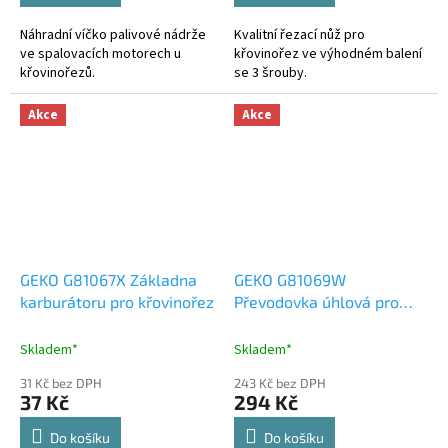
Náhradní víčko palivové nádrže
Kvalitní řezací nůž pro
ve spalovacích motorech u
křovinořez ve výhodném balení
křovinořezů.
se 3 šrouby.
Akce
Akce
GEKO G81067X Základna
GEKO G81069W
karburátoru pro křovinořez
Převodovka úhlová pro
křovinořez, čtvercová
hlava, 26 mm - náhradní
Skladem*
Skladem*
díl
31 Kč bez DPH
243 Kč bez DPH
37 Kč
294 Kč
Do košíku
Do košíku