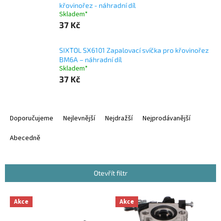
křovinořez - náhradní díl
Skladem*
37 Kč
SIXTOL SX6101 Zapalovací svíčka pro křovinořez
BM6A – náhradní díl
Skladem*
37 Kč
Ř
a
Doporučujeme
Nejlevnější
Nejdražší
Nejprodávanější
z
e
Abecedně
n
í
p
Otevřít filtr
r
o
V
Akce
Akce
d
ý
u
p