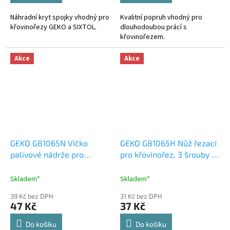
Náhradní kryt spojky vhodný pro
Kvalitní popruh vhodný pro
křovinořezy GEKO a SIXTOL.
dlouhodoubou prácí s
křovinořezem.
Akce
Akce
GEKO G81065N Víčko
GEKO G81065H Nůž řezací
palivové nádrže pro
pro křovinořez, 3 šrouby v
křovinořez - náhradní díl
sadě - náhradní díl
Skladem*
Skladem*
39 Kč bez DPH
31 Kč bez DPH
47 Kč
37 Kč
Do košíku
Do košíku