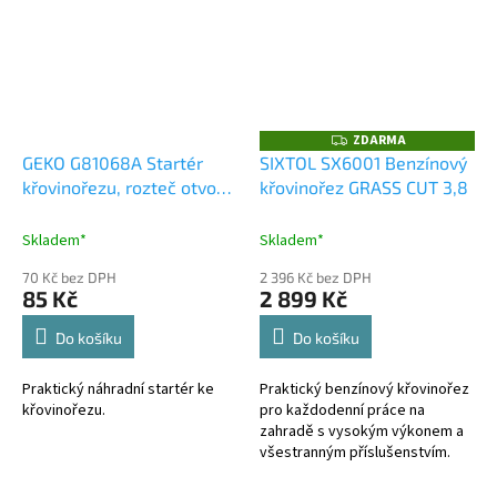
ZDARMA
Z
D
GEKO G81068A Startér
SIXTOL SX6001 Benzínový
A
křovinořezu, rozteč otvorů
křovinořez GRASS CUT 3,8
R
M
67 mm - náhradní díl
A
Skladem*
Skladem*
70 Kč bez DPH
2 396 Kč bez DPH
85 Kč
2 899 Kč
Do košíku
Do košíku
Praktický náhradní startér ke
Praktický benzínový křovinořez
křovinořezu.
pro každodenní práce na
zahradě s vysokým výkonem a
všestranným příslušenstvím.