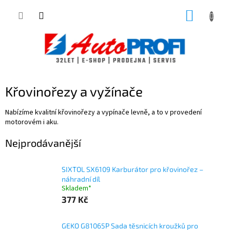
Přejít
NÁKUP
na
obsah
KOŠÍK
Křovinořezy a vyžínače
Nabízíme kvalitní křovinořezy a vypínače levně, a to v provedení
motorovém i aku.
Nejprodávanější
SIXTOL SX6109 Karburátor pro křovinořez –
náhradní díl
Skladem*
377 Kč
GEKO G81065P Sada těsnicích kroužků pro