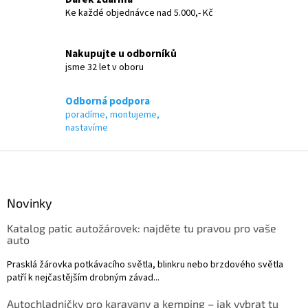
i
Ke každé objednávce nad 5.000,- Kč
s
u
Nakupujte u odborníků
jsme 32 let v oboru
Odborná podpora
poradíme, montujeme,
nastavíme
Z
á
p
a
Novinky
t
Katalog patic autožárovek: najděte tu pravou pro vaše
í
auto
Prasklá žárovka potkávacího světla, blinkru nebo brzdového světla
patří k nejčastějším drobným závad...
Autochladničky pro karavany a kemping – jak vybrat tu