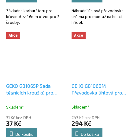
Základna karburátoru pro
Náhradní úhlová převodovka
křovinořez 16mm otvor pro 2
určená pro montáž na hnací
šrouby.
hřídel.
Akce
Akce
GEKO G81065P Sada
GEKO G81068M
těsnicích kroužků pro
Převodovka úhlová pro
křovinořez - náhradní díl
křovinořez, 7 zubů 26 mm
- náhradní díl
Skladem*
Skladem*
31 Kč bez DPH
243 Kč bez DPH
37 Kč
294 Kč
Do košíku
Do košíku