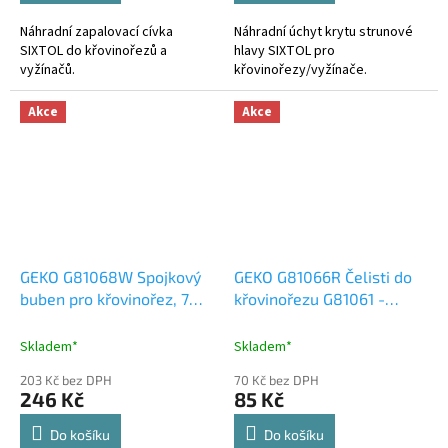
Náhradní zapalovací cívka
Náhradní úchyt krytu strunové
SIXTOL do křovinořezů a
hlavy SIXTOL pro
vyžínačů.
křovinořezy/vyžínače.
Akce
Akce
GEKO G81068W Spojkový
GEKO G81066R Čelisti do
buben pro křovinořez, 7
křovinořezu G81061 -
zubů - náhradní díl
náhradní díl
Skladem*
Skladem*
203 Kč bez DPH
70 Kč bez DPH
246 Kč
85 Kč
Do košíku
Do košíku