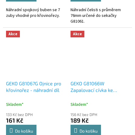
Náhradní spojkový buben se 7
Náhradní čelisti s průměrem
zuby vhodné pro křovinořezy.
76mm určené do sekačky
G81061.
Akce
Akce
GEKO G81067G Ojnice pro
GEKO G81066W
křovinořez - náhradní díl
Zapalovací cívka ke
křovinořezu
Skladem*
Skladem*
133 Kč bez DPH
156 Kč bez DPH
161 Kč
189 Kč
Do košíku
Do košíku