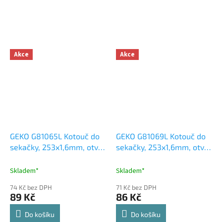
Akce
Akce
GEKO G81065L Kotouč do
GEKO G81069L Kotouč do
sekačky, 253x1,6mm, otvor
sekačky, 253x1,6mm, otvor
25mm, 40T
25mm, 8T
Skladem*
Skladem*
74 Kč bez DPH
71 Kč bez DPH
89 Kč
86 Kč
Do košíku
Do košíku