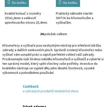
Do košíku
Do košíku
Kvalitní kotouč s rozměry
Praktický náhradní startér
253x1,6mm a velikostí
SIXTOL ke křovinořezům a
upevňovacího otvoru 25,4mm.
vyžínačům.
24
položek celkem
O
v
l
Křovinořezy a vyžínače jsou nezbytnými nástroji pro efektivní údržbu
á
zahrady a dalších venkovních ploch. Správně zvolený křovinořez nebo
d
vyžínač vám usnadní práci a zajistí perfektní vzhled vaší zahrady.
a
Prozkoumejte naši širokou nabídku křovinořezů a vyžínačů a vyberte si
c
ten správný model, který splní všechny vaše potřeby. Investice do
í
kvalitního nástroje se vyplatí díky jeho dlouhé životnosti, vysoké
p
výkonnosti a pohodlnému používání.
r
v
k
Cashback
y
u vybraných produktů dodatečná sleva
v
ý
p
Dárek zdarma