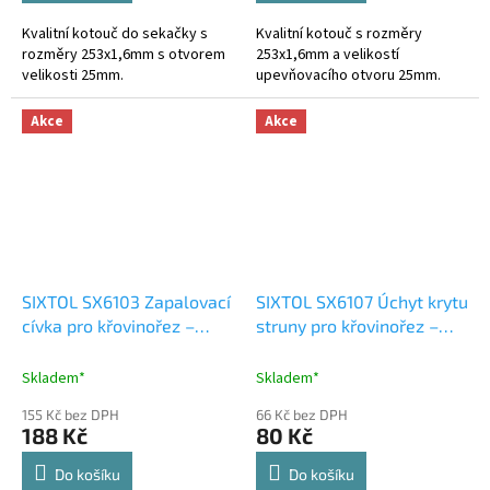
Kvalitní kotouč do sekačky s
Kvalitní kotouč s rozměry
rozměry 253x1,6mm s otvorem
253x1,6mm a velikostí
velikosti 25mm.
upevňovacího otvoru 25mm.
Akce
Akce
SIXTOL SX6103 Zapalovací
SIXTOL SX6107 Úchyt krytu
cívka pro křovinořez –
struny pro křovinořez –
náhradní díl
náhradní díl
Skladem*
Skladem*
155 Kč bez DPH
66 Kč bez DPH
188 Kč
80 Kč
Do košíku
Do košíku