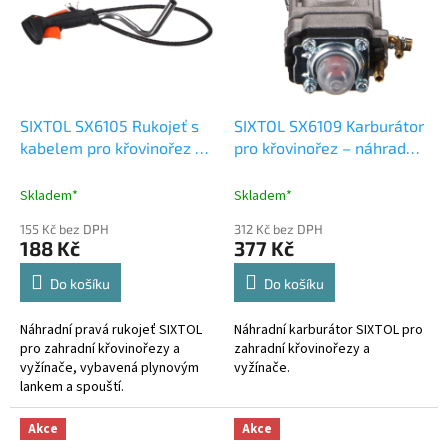
k
i
t
s
ů
p
r
o
d
SIXTOL SX6105 Rukojeť s
SIXTOL SX6109 Karburátor
u
kabelem pro křovinořez –
pro křovinořez – náhradní
k
náhradní díl
díl
t
Skladem*
Skladem*
ů
155 Kč bez DPH
312 Kč bez DPH
188 Kč
377 Kč
Do košíku
Do košíku
Náhradní pravá rukojeť SIXTOL
Náhradní karburátor SIXTOL pro
pro zahradní křovinořezy a
zahradní křovinořezy a
vyžínače, vybavená plynovým
vyžínače.
lankem a spouští.
Akce
Akce