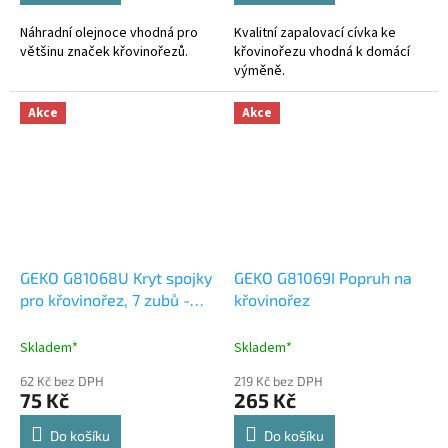
Náhradní olejnoce vhodná pro
Kvalitní zapalovací cívka ke
většinu značek křovinořezů.
křovinořezu vhodná k domácí
výměně.
Akce
Akce
GEKO G81068U Kryt spojky
GEKO G81069I Popruh na
pro křovinořez, 7 zubů -
křovinořez
náhradní díl
Skladem*
Skladem*
62 Kč bez DPH
219 Kč bez DPH
75 Kč
265 Kč
Do košíku
Do košíku