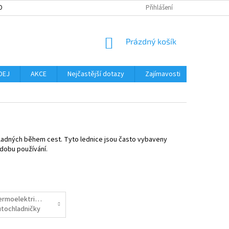
OBNÍCH ÚDAJŮ
MOŽNOST VRÁCENÍ ZBOŽÍ
Přihlášení
SLOVNÍK POJMŮ
NO
NÁKUPNÍ
Prázdný košík
KOŠÍK
DEJ
AKCE
Nejčastější dotazy
Zajímavosti
Značky
hladných během cest. Tyto lednice jsou často vybaveny
dobu používání.
ermoelektrické
utochladničky