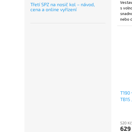
Vestav
Třetí SPZ na nosič kol – návod,
s voln
cena a online vyřízení
snadno
nebo do
T190 
TB15 
520 Kč
629