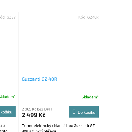
ód:
GZ37
Kód:
GZ40R
Guzzanti GZ 40R
Skladem*
Skladem*
M
2 065 Kč bez DPH
 košíku
Do košíku
2 499 Kč
a a
Termoelektrický chladicí box Guzzanti GZ
tento
40R s funkcí ohřevu