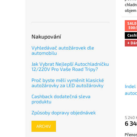
chladn
objem 
nabízí
SALE
500:
Cash
Nakupování
+ Dá
Vyhledávač autožárovek dle
automobilu
Jak Vybrat Nejlepší Autochladničku
12/220V Pro Vaše Road Tripy?
Proč byste měli vyměnit klasické
autožárovky za LED autožárovky
Indel
auto
Cashback dodatečná sleva
jako 
produktu
před
Způsoby dopravy objednávek
5 240 
6 34
ARCHIV
Přenos