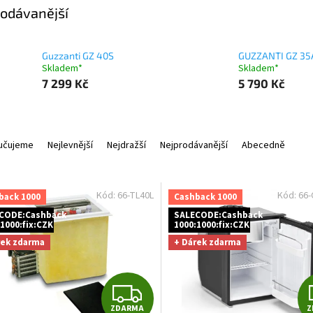
odávanější
Guzzanti GZ 40S
GUZZANTI GZ 35
Skladem*
Skladem*
7 299 Kč
5 790 Kč
učujeme
Nejlevnější
Nejdražší
Nejprodávanější
Abecedně
Kód:
66-TL40L
Kód:
66-
back 1000
Cashback 1000
CODE:Cashback
SALECODE:Cashback
1000:fix:CZK
1000:1000:fix:CZK
rek zdarma
+ Dárek zdarma
Z
ZDARMA
Z