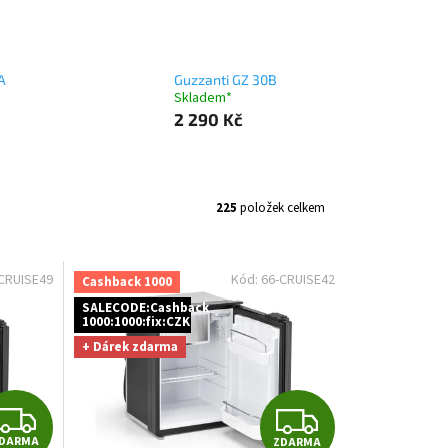
A
Guzzanti GZ 30B
Skladem*
2 290 Kč
225
položek celkem
CRUISE49
Kód:
66-CRUISE42
Cashback 1000
SALECODE:Cashback
1000:1000:fix:CZK
+ Dárek zdarma
Z
Z
DARMA
ZDARMA