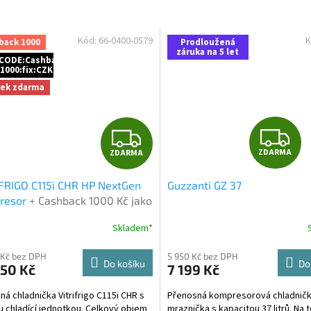
Kód:
66-0400-0579
K
back 1000
Prodloužená
záruka na 5 let
CODE:Cashback
1000:fix:CZK
rek zdarma
Z
Z
ZDARMA
ZDARMA
D
D
FRIGO C115i CHR HP NextGen
Guzzanti GZ 37
A
A
resor
+ Cashback 1000 Kč jako
ečná sleva za platbu předem
R
R
Skladem*
Průměrné
hodnocení
M
produktu
 Kč bez DPH
5 950 Kč bez DPH
Do košíku
Do
950 Kč
7 199 Kč
je
A
A
5,0
ná chladnička Vitrifrigo C115i CHR s
Přenosná kompresorová chladničk
z
 chladící jednotkou. Celkový objem
mraznička s kapacitou 37 litrů. Na 
5