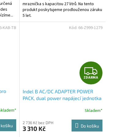
 určená
mraznička s kapacitou 27 litrů. Na tento
5
edes
produkt poskytujeme prodlouženou záruku
hvězdiček.
ízíme...
5 let.
6-KAB-TB
Kód:
66-Z999-1279
Z
ZDARMA
D
pro
Indel B AC/DC ADAPTER POWER
A
PACK, dual power napájecí jednotka
R
Skladem*
Skladem*
M
2 736 Kč bez DPH
 košíku
Do košíku
3 310 Kč
A