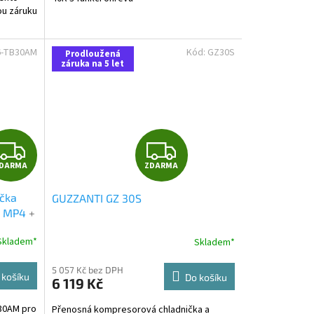
u záruku
6-TB30AM
Kód:
GZ30S
Prodloužená
záruka na 5 let
Z
Z
DARMA
ZDARMA
D
D
ička
GUZZANTI GZ 30S
A
A
s MP4
+
tečná
R
R
Skladem*
Skladem*
Průměrné
hodnocení
M
M
produktu
5 057 Kč bez DPH
 košíku
Do košíku
6 119 Kč
je
A
A
4,8
30AM pro
Přenosná kompresorová chladnička a
z