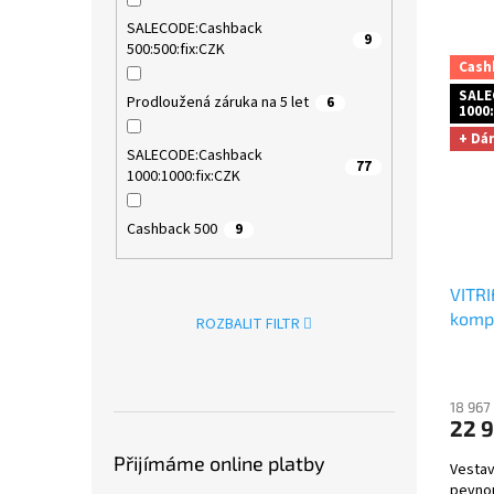
SALECODE:Cashback
9
500:500:fix:CZK
Cash
SALE
Prodloužená záruka na 5 let
6
1000:
+ Dá
SALECODE:Cashback
77
1000:1000:fix:CZK
Cashback 500
9
VITRI
komp
ROZBALIT FILTR
dodat
18 967
22 
Přijímáme online platby
Vestav
pevnou