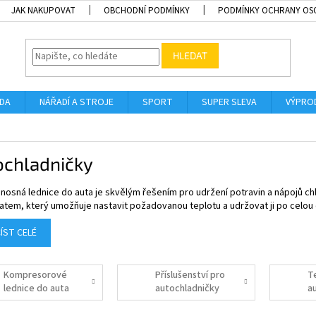
JAK NAKUPOVAT
OBCHODNÍ PODMÍNKY
PODMÍNKY OCHRANY OS
HLEDAT
ADA
NÁŘADÍ A STROJE
SPORT
SUPER SLEVA
VÝPRO
ochladničky
nosná lednice do auta je skvělým řešením pro udržení potravin a nápojů c
tem, který umožňuje nastavit požadovanou teplotu a udržovat ji po celou 
ÍST CELÉ
Kompresorové
Příslušenství pro
T
lednice do auta
autochladničky
a