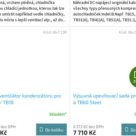
ná, vrchem plněná, chladnička
Náhradní DC napájecí originální kab
ou chladící jednotkou, kterou tak lze
všechny typy přenosných kompre
 umístit například vedle chladničky,
autochladniček Indel B.Např. TB15,
 místa s lepší ventilací atp., až do...
TB31(A), TB41(A), TB51(A), TB31.2,
TB51.2 a celé...
Kód:
66-T190
Kód:
66-
Z
ventilátor kondenzátoru pro
Výsuvná upevňovací sada p
/ TB18
a TB60 Steel
Skladem*
 bez DPH
6 372 Kč bez DPH
Do košíku
Do
 Kč
7 710 Kč