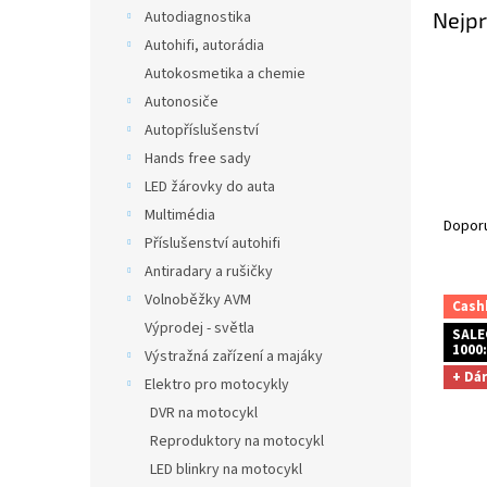
n
Nejpr
Autodiagnostika
e
Autohifi, autorádia
l
Autokosmetika a chemie
Autonosiče
Autopříslušenství
Hands free sady
LED žárovky do auta
Ř
Multimédia
a
Dopor
Příslušenství autohifi
z
e
Antiradary a rušičky
V
n
Volnoběžky AVM
Cash
ý
í
Výprodej - světla
SALE
p
p
1000:
Výstražná zařízení a majáky
i
r
+ Dá
Elektro pro motocykly
s
o
p
DVR na motocykl
d
r
u
Reproduktory na motocykl
o
k
LED blinkry na motocykl
d