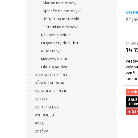
t
Alarmy na motocykl
u
ů
Spínače na motocykl
VITR
k
Kč ja
USB/CL na motocykl
t
před
ů
Ostatní na motocykl
Nákladní vozidla
Organizéry do kufru
12 165
14 7
Autostany
Markýzy k autu
Vestav
volnou
Oleje a aditiva
využít
DOMÁCÍ ELEKTRO
kompre
DŮM A ZAHRADA
místo. .
NÁŘADÍ A STROJE
Cash
SPORT
SALE
1000:
SUPER SLEVA
+ Dá
VÝPRODEJ
AKCE
Značky