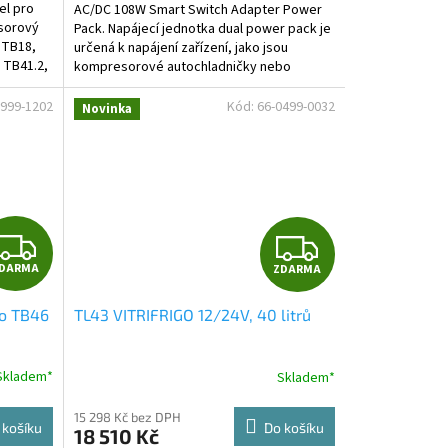
el pro
AC/DC 108W Smart Switch Adapter Power
sorový
Pack. Napájecí jednotka dual power pack je
 TB18,
určená k napájení zařízení, jako jsou
 TB41.2,
kompresorové autochladničky nebo
mrazničky s napájecím...
Z999-1202
Kód:
66-0499-0032
Novinka
Z
Z
DARMA
ZDARMA
D
D
ro TB46
TL43 VITRIFRIGO 12/24V, 40 litrů
A
A
R
R
Skladem*
Skladem*
M
M
15 298 Kč bez DPH
 košíku
Do košíku
18 510 Kč