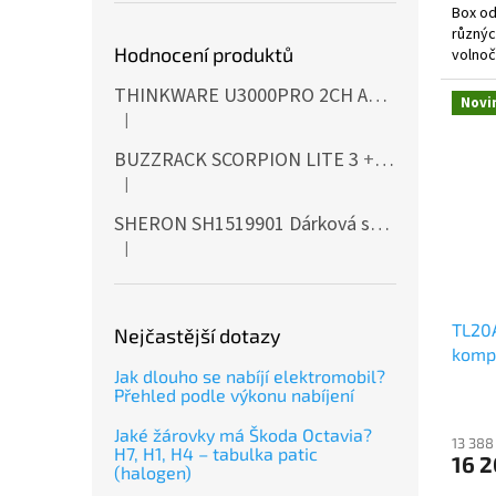
Box od
různých
Hodnocení produktů
volnoč
a zajišť
THINKWARE U3000PRO 2CH Autokamera 4K+2K, HDR, WiFi, GPS, BT, mikrovlnné senzory
Novi
|
Hodnocení produktu je 5 z 5 hvězdiček.
BUZZRACK SCORPION LITE 3
+ Cashback 500 Kč jako dodatečná sleva za platbu předem
|
Hodnocení produktu je 5 z 5 hvězdiček.
SHERON SH1519901 Dárková sada EXTERIÉR
|
Hodnocení produktu je 5 z 5 hvězdiček.
TL20
Nejčastější dotazy
komp
Jak dlouho se nabíjí elektromobil?
Přehled podle výkonu nabíjení
Jaké žárovky má Škoda Octavia?
13 388
H7, H1, H4 – tabulka patic
16 2
(halogen)