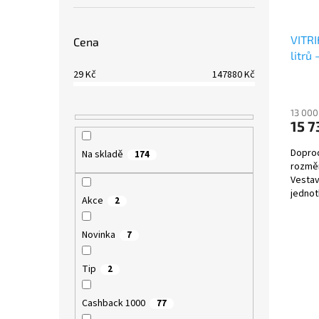
VITRI
Cena
litrů
Kč ja
29
Kč
147880
Kč
před
13 000
15 7
Doprod
Na skladě
174
rozměr
Vestav
jednot
Akce
2
Novinka
7
Tip
2
Cashback 1000
77