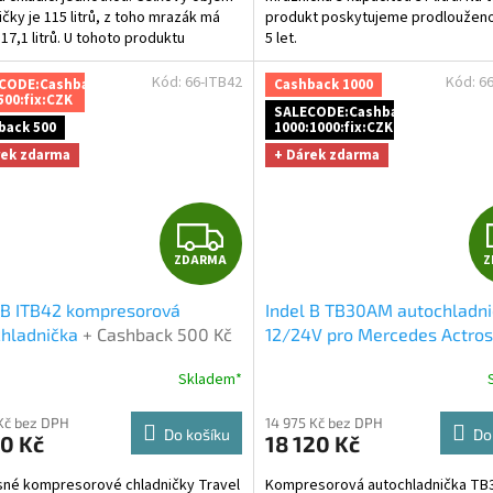
ičky je 115 litrů, z toho mrazák má
produkt poskytujeme prodlouženo
hvězdiček.
17,1 litrů. U tohoto produktu
5 let.
me...
Kód:
66-ITB42
Kód:
6
CODE:Cashback
Cashback 1000
500:fix:CZK
SALECODE:Cashback
back 500
1000:1000:fix:CZK
rek zdarma
+ Dárek zdarma
Z
ZDARMA
Z
D
 B ITB42 kompresorová
Indel B TB30AM autochladn
A
chladnička
+ Cashback 500 Kč
12/24V pro Mercedes Actro
dodatečná sleva za platbu
Cashback 1000 Kč jako doda
R
Skladem*
em
sleva za platbu předem
M
Kč bez DPH
14 975 Kč bez DPH
Do košíku
Do
0 Kč
18 120 Kč
A
né kompresorové chladničky Travel
Kompresorová autochladnička TB