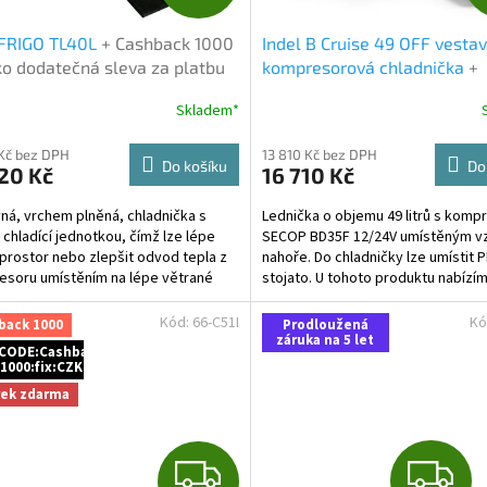
D
IFRIGO TL40L
+ Cashback 1000
Indel B Cruise 49 OFF vesta
A
ko dodatečná sleva za platbu
kompresorová chladnička
+
em
Cashback 1000 Kč jako doda
R
Skladem*
sleva za platbu předem
M
 Kč bez DPH
13 810 Kč bez DPH
Do košíku
Do
20 Kč
16 710 Kč
A
ná, vrchem plněná, chladnička s
Lednička o objemu 49 litrů s kom
 chladící jednotkou, čímž lze lépe
SECOP BD35F 12/24V umístěným v
 prostor nebo zlepšit odvod tepla z
nahoře. Do chladničky lze umístit 
soru umístěním na lépe větrané
stojato. U tohoto produktu nabízím
..
Kód:
66-C51I
Kó
back 1000
Prodloužená
záruka na 5 let
CODE:Cashback
1000:fix:CZK
rek zdarma
Z
Z