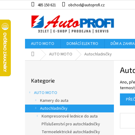
Přejít
485 150 621
obchod@autoprofi.cz
na
obsah
AUTO MOTO
DOMÁCÍ ELEKTRO
DŮM A ZAHR
Domů
AUTO MOTO
Autochladničky
P
Aut
o
Přeskočit
s
Kategorie
kategorie
Ano, pře
t
termosta
r
AUTO MOTO
a
PŘEČ
Kamery do auta
n
Autochladničky
n
í
Kompresorové lednice do auta
p
Příslušenství pro autochladničky
a
Termoelektrické autochladničky