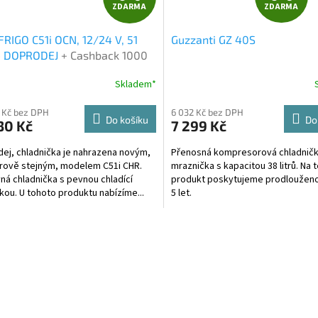
ZDARMA
ZDARMA
D
D
FRIGO C51i OCN, 12/24 V, 51
Guzzanti GZ 40S
A
A
 - DOPRODEJ
+ Cashback 1000
ko dodatečná sleva za platbu
R
R
Skladem*
Průměrné
em
hodnocení
M
produktu
 Kč bez DPH
6 032 Kč bez DPH
Do košíku
Do
30 Kč
7 299 Kč
je
A
A
4,5
ej, chladnička je nahrazena novým,
Přenosná kompresorová chladničk
z
ově stejným, modelem C51i CHR.
mraznička s kapacitou 38 litrů. Na 
5
ná chladnička s pevnou chladící
produkt poskytujeme prodlouženo
hvězdiček.
kou. U tohoto produktu nabízíme...
5 let.