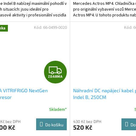
e Indel B nabízejí maximální pohodlí v
Mercedes Actros MP4. Chladnička
 situacích: jsou ideální pro
pro originální vybavení vozů Merc
asové aktivity i profesionální vozidla
Actros MP4. U tohoto produktu nab
ují...
Kód:
66-0499-0020
Kód:
6
nka
Z
ZDARMA
D
A VITRIFRIGO NextGen
Náhradní DC napájecí kabel 
A
resor
Indel B, 250CM
R
Skladem*
M
 Kč bez DPH
430 Kč bez DPH
Do košíku
Do
00 Kč
520 Kč
A