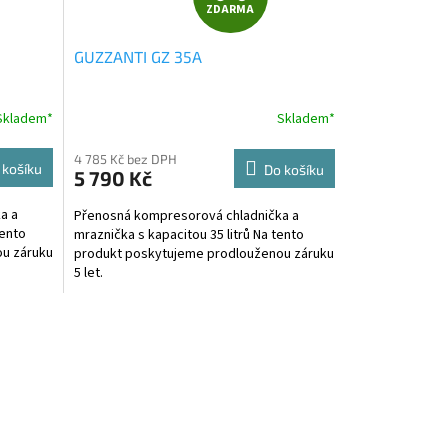
ZDARMA
D
GUZZANTI GZ 35A
A
R
Skladem*
Skladem*
M
M
4 785 Kč bez DPH
 košíku
Do košíku
5 790 Kč
A
a a
Přenosná kompresorová chladnička a
tento
mraznička s kapacitou 35 litrů Na tento
u záruku
produkt poskytujeme prodlouženou záruku
5 let.