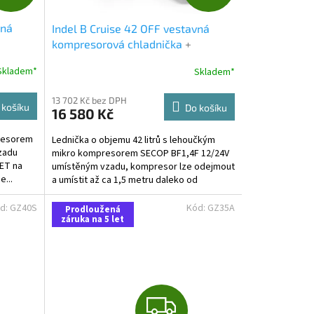
D
D
vná
Indel B Cruise 42 OFF vestavná
A
A
kompresorová chladnička
+
tečná
Cashback 1000 Kč jako dodatečná
R
R
Skladem*
Skladem*
sleva za platbu předem
M
M
13 702 Kč bez DPH
 košíku
Do košíku
16 580 Kč
A
A
presorem
Lednička o objemu 42 litrů s lehoučkým
zadu
mikro kompresorem SECOP BF1,4F 12/24V
PET na
umístěným vzadu, kompresor lze odejmout
e...
a umístit až ca 1,5 metru daleko od
chladničky. U tohoto...
d:
GZ40S
Kód:
GZ35A
Prodloužená
záruka na 5 let
Z