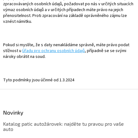
zpracovávaných osobních údajů, požadovat po nás v určitých situacích
výmaz osobních údajů a v určitých případech máte právo na jejich
přenositelnost. Proti zpracování na základě oprávněného zájmu lze
vznést námitku.
Pokud si myslíte, že s daty nenakládáme správně, máte právo podat
stížnost u
Úřadu pro ochranu osobních údajů
, případně se se svými
nároky obrátit na soud.
Tyto podmínky jsou účinné od 1.3.2024
Z
á
p
a
Novinky
t
Katalog patic autožárovek: najděte tu pravou pro vaše
í
auto