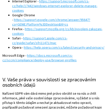
Internet Explorer -
https://support.microsoft.com/cs-
cz/help/17442/windows-internet-explorer-delete-manage-
cookies
Google Chrome
-
https://support.google.com/chrome/answer/95647?
co=GENIE.Platform%3DDesktop&hl=cs
Firefox -
https://support.mozilla.org/cs/kb/povoleni-zakazani-
cookies
Safari -
https://support.apple.com/cs-
cz/guide/safari/sfri11471/mac
Opera -
https://help.opera.com/cs/latest/security-and-privacy/
Microsoft Edge -
https://docs.microsoft.com/cs-
cz/sccm/compliance/deploy-use/browser-profiles
V. Vaše práva v souvislosti se zpracováním
osobních údajů
Nařízení GDPR vám dává mimo jiné právo obrátit se na nás a chtít
informace, jaké vaše osobní údaje zpracováváme, vyžádat si u nás
přístup k těmto údajům a nechat je aktualizovat nebo opravit,
popřípadě požadovat omezení zpracování, můžete požadovat kopii