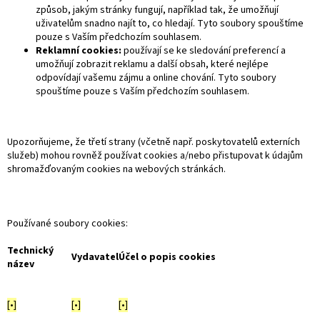
způsob, jakým stránky fungují, například tak, že umožňují
uživatelům snadno najít to, co hledají. Tyto soubory spouštíme
pouze s Vaším předchozím souhlasem.
Reklamní cookies:
používají se ke sledování preferencí a
umožňují zobrazit reklamu a další obsah, které nejlépe
odpovídají vašemu zájmu a online chování. Tyto soubory
spouštíme pouze s Vaším předchozím souhlasem.
Upozorňujeme, že třetí strany (včetně např. poskytovatelů externích
služeb) mohou rovněž používat cookies a/nebo přistupovat k údajům
shromažďovaným cookies na webových stránkách.
Používané soubory cookies:
Technický
Vydavatel
Účel o popis cookies
název
[•]
[•]
[•]