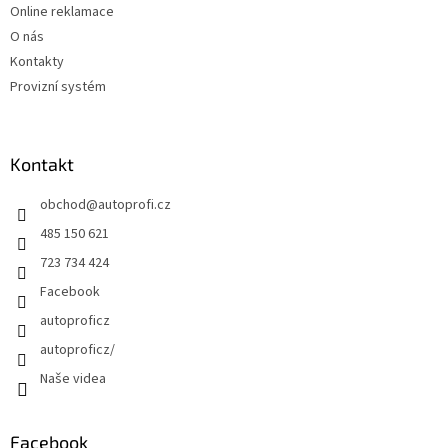
Online reklamace
O nás
Kontakty
Provizní systém
Kontakt
obchod
@
autoprofi.cz
485 150 621
723 734 424
Facebook
autoproficz
autoproficz/
Naše videa
Facebook