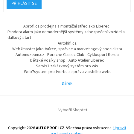
PŘIHLÁSIT SE
Aprofi.cz prodejna a montážní středisko Liberec
Pandora alarm jako nemodernější systémy zabezpečení vozidel a
dálkový start
Autohifi.cz
Web7master jako tvůrce, správce a marketingový specialista
Automuzeum.cz
Porsche Classic Club
Cyklosport Kerda
Dětské vozíky shop
Auto Atelier Liberec
Servis7 zakázkový systém pro vás
Web7system pro tvorbu a správu vlastního webu
Dárek
Vytvořil Shoptet
Copyright 2026
AUTOPROFI CZ
. Všechna práva vyhrazena.
Upravit
nastavení cookies