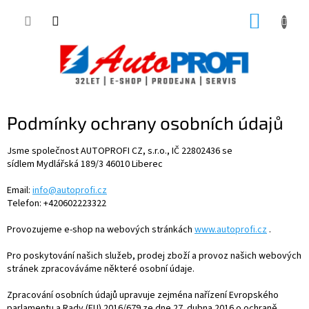
Přejít
NÁKUP
na
obsah
KOŠÍK
Podmínky ochrany osobních údajů
Jsme společnost AUTOPROFI CZ, s.r.o., IČ
22802436 se
sídlem Mydlářská 189/3 46010 Liberec
Email:
info@autoprofi.cz
Telefon: +420602223322
Provozujeme e-shop na webových stránkách
www.autoprofi.cz
.
Pro poskytování našich služeb, prodej zboží a provoz našich webových
stránek zpracováváme některé osobní údaje.
Zpracování osobních údajů upravuje zejména nařízení Evropského
parlamentu a Rady (EU) 2016/679 ze dne 27. dubna 2016 o ochraně