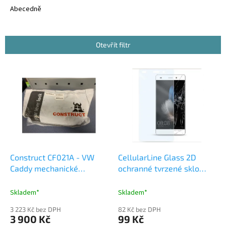
e
Abecedně
n
í
p
Otevřít filtr
r
o
V
d
ý
u
p
k
i
t
s
ů
p
r
o
d
Construct CF021A - VW
CellularLine Glass 2D
u
Caddy mechanické
ochranné tvrzené sklo
k
zabezpečení vozidla
Huawei P9 Lite 2016
t
Skladem*
Skladem*
ů
3 223 Kč bez DPH
82 Kč bez DPH
3 900 Kč
99 Kč