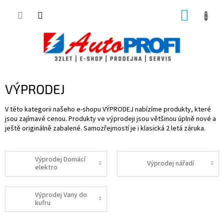
Přejít
NÁKUP
na
obsah
KOŠÍK
VÝPRODEJ
V této kategorii našeho e-shopu VÝPRODEJ nabízíme produkty, které
jsou zajímavé cenou. Produkty ve výprodeji jsou většinou úplně nové a
ještě originálně zabalené. Samozřejmostí je i klasická 2 letá záruka.
Výprodej Domácí
Výprodej nářadí
elektro
Výprodej Vany do
kufru