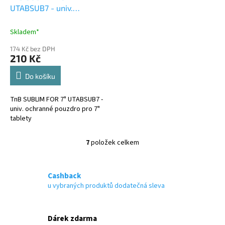
UTABSUB7 - univ.
ochranné pouzdro pro 7"
tablety
Skladem*
174 Kč bez DPH
210 Kč
Do košíku
TnB SUBLIM FOR 7" UTABSUB7 -
univ. ochranné pouzdro pro 7"
tablety
7
položek celkem
O
v
l
á
Cashback
d
u vybraných produktů dodatečná sleva
a
c
í
Dárek zdarma
p