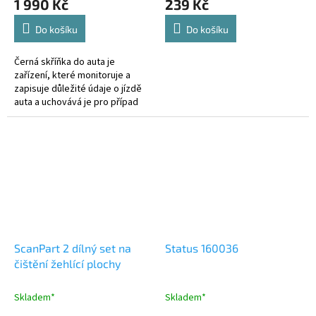
1 990 Kč
239 Kč
Do košíku
Do košíku
Černá skříňka do auta je
zařízení, které monitoruje a
zapisuje důležité údaje o jízdě
auta a uchovává je pro případ
nehody.
ScanPart 2 dílný set na
Status 160036
čištění žehlící plochy
Skladem*
Skladem*