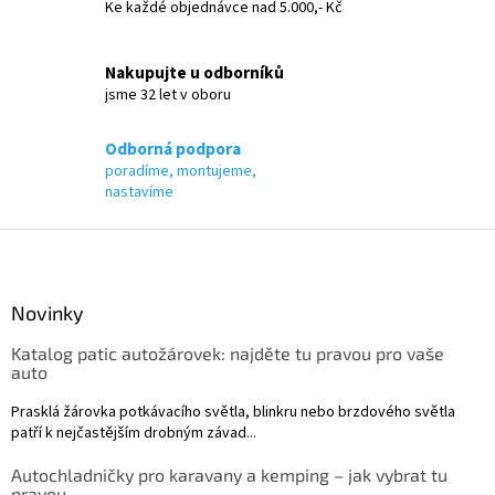
Ke každé objednávce nad 5.000,- Kč
r
v
k
Nakupujte u odborníků
y
jsme 32 let v oboru
v
ý
p
Odborná podpora
i
poradíme, montujeme,
s
nastavíme
u
Z
á
p
a
Novinky
t
Katalog patic autožárovek: najděte tu pravou pro vaše
í
auto
Prasklá žárovka potkávacího světla, blinkru nebo brzdového světla
patří k nejčastějším drobným závad...
Autochladničky pro karavany a kemping – jak vybrat tu
pravou