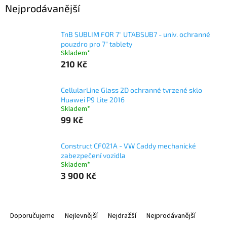
Nejprodávanější
TnB SUBLIM FOR 7" UTABSUB7 - univ. ochranné
pouzdro pro 7" tablety
Skladem*
210 Kč
CellularLine Glass 2D ochranné tvrzené sklo
Huawei P9 Lite 2016
Skladem*
99 Kč
Construct CF021A - VW Caddy mechanické
zabezpečení vozidla
Skladem*
3 900 Kč
Ř
a
Doporučujeme
Nejlevnější
Nejdražší
Nejprodávanější
z