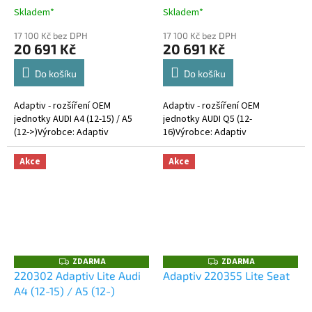
Skladem*
Skladem*
17 100 Kč bez DPH
17 100 Kč bez DPH
20 691 Kč
20 691 Kč
Do košíku
Do košíku
Adaptiv - rozšíření OEM
Adaptiv - rozšíření OEM
jednotky AUDI A4 (12-15) / A5
jednotky AUDI Q5 (12-
(12->)Výrobce: Adaptiv
16)Výrobce: Adaptiv
Akce
Akce
ZDARMA
ZDARMA
Z
Z
D
D
220302 Adaptiv Lite Audi
Adaptiv 220355 Lite Seat
A
A
A4 (12-15) / A5 (12-)
R
R
M
M
A
A