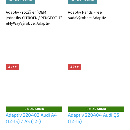
Adaptiv - rozšíření OEM
Adaptiv Hands Free
jednotky CITROEN / PEUGEOT 7"
sadaVýrobce: Adaptiv
eMyWayVýrobce: Adaptiv
Akce
Akce
ZDARMA
ZDARMA
Z
Z
D
D
Adaptiv 220402 Audi A4
Adaptiv 220404 Audi Q5
A
A
(12-15) / A5 (12-)
(12-16)
R
R
M
M
A
A