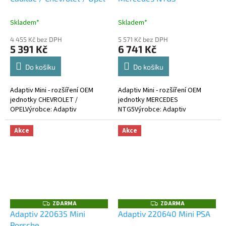
M
M
A
A
Skladem*
Skladem*
4 455 Kč bez DPH
5 571 Kč bez DPH
5 391 Kč
6 741 Kč
Do košíku
Do košíku
Adaptiv Mini - rozšíření OEM
Adaptiv Mini - rozšíření OEM
jednotky CHEVROLET /
jednotky MERCEDES
OPELVýrobce: Adaptiv
NTG5Výrobce: Adaptiv
Akce
Akce
ZDARMA
ZDARMA
Z
Z
D
D
Adaptiv 220635 Mini
Adaptiv 220640 Mini PSA
A
A
Porsche
R
R