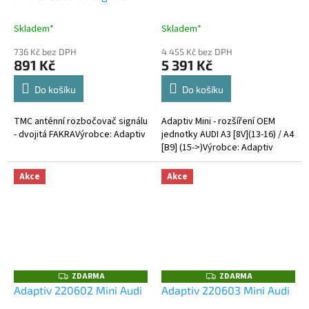
M
FAKRA
A
Skladem*
Skladem*
736 Kč bez DPH
4 455 Kč bez DPH
891 Kč
5 391 Kč
Do košíku
Do košíku
TMC anténní rozbočovač signálu
Adaptiv Mini - rozšíření OEM
- dvojitá FAKRAVýrobce: Adaptiv
jednotky AUDI A3 [8V](13-16) / A4
[B9] (15->)Výrobce: Adaptiv
Akce
Akce
ZDARMA
ZDARMA
Z
Z
D
D
Adaptiv 220602 Mini Audi
Adaptiv 220603 Mini Audi
A
A
R
R