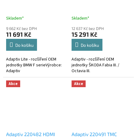
R
R
M
M
A
A
Skladem*
Skladem*
9 662 Kč bez DPH
12 637 Kč bez DPH
11 691 Kč
15 291 Kč
Do košíku
Do košíku
Adaptiv Lite - rozšíření OEM
Adaptiv - rozšíření OEM
jednotky BMW F serieVýrobce:
jednotky ŠKODA Fabia III. /
Adaptiv
Octavia III.
Akce
Akce
Adaptiv 220482 HDMI
Adaptiv 220491 TMC