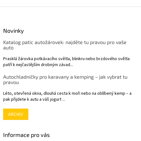
Z
á
p
a
Novinky
t
Katalog patic autožárovek: najděte tu pravou pro vaše
í
auto
Prasklá žárovka potkávacího světla, blinkru nebo brzdového světla
patří k nejčastějším drobným závad...
Autochladničky pro karavany a kemping – jak vybrat tu
pravou
Léto, otevřená okna, dlouhá cesta k moři nebo na oblíbený kemp – a
pak přijdete k autu a váš jogurt ...
ARCHIV
Informace pro vás