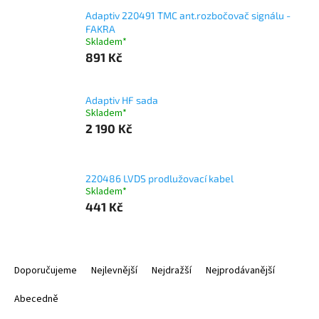
Adaptiv 220491 TMC ant.rozbočovač signálu -
FAKRA
Skladem*
891 Kč
Adaptiv HF sada
Skladem*
2 190 Kč
220486 LVDS prodlužovací kabel
Skladem*
441 Kč
Ř
a
Doporučujeme
Nejlevnější
Nejdražší
Nejprodávanější
z
e
Abecedně
n