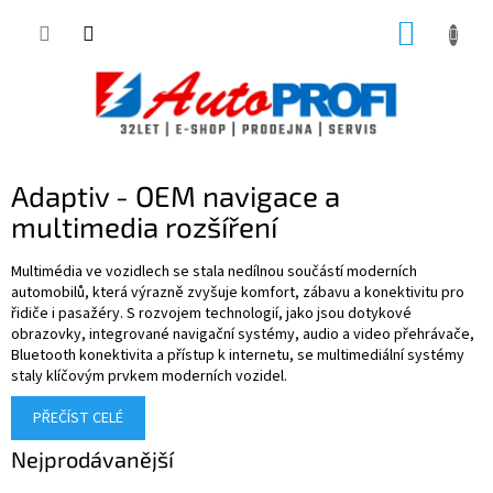
Přejít
NÁKUP
na
obsah
KOŠÍK
Adaptiv - OEM navigace a
multimedia rozšíření
Multimédia ve vozidlech se stala nedílnou součástí moderních
automobilů, která výrazně zvyšuje komfort, zábavu a konektivitu pro
řidiče i pasažéry. S rozvojem technologií, jako jsou dotykové
obrazovky, integrované navigační systémy, audio a video přehrávače,
Bluetooth konektivita a přístup k internetu, se multimediální systémy
staly klíčovým prvkem moderních vozidel.
PŘEČÍST CELÉ
Nejprodávanější