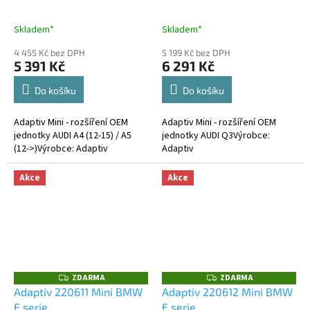
M
M
A
A
Skladem*
Skladem*
4 455 Kč bez DPH
5 199 Kč bez DPH
5 391 Kč
6 291 Kč
Do košíku
Do košíku
Adaptiv Mini - rozšíření OEM
Adaptiv Mini - rozšíření OEM
jednotky AUDI A4 (12-15) / A5
jednotky AUDI Q3Výrobce:
(12->)Výrobce: Adaptiv
Adaptiv
Akce
Akce
ZDARMA
ZDARMA
Z
Z
D
D
Adaptiv 220611 Mini BMW
Adaptiv 220612 Mini BMW
A
A
F serie
E serie
R
R