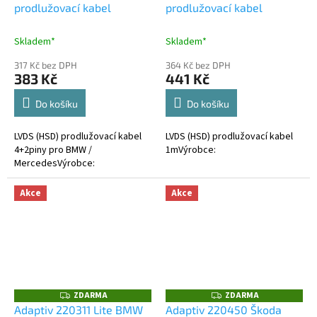
prodlužovací kabel
prodlužovací kabel
Skladem*
Skladem*
317 Kč bez DPH
364 Kč bez DPH
383 Kč
441 Kč
Do košíku
Do košíku
LVDS (HSD) prodlužovací kabel
LVDS (HSD) prodlužovací kabel
4+2piny pro BMW /
1mVýrobce:
MercedesVýrobce:
Akce
Akce
ZDARMA
ZDARMA
Z
Z
D
D
Adaptiv 220311 Lite BMW
Adaptiv 220450 Škoda
A
A