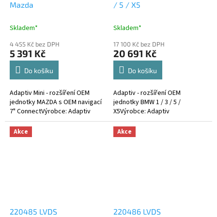
Mazda
/ 5 / X5
R
R
M
M
A
A
Skladem*
Skladem*
4 455 Kč bez DPH
17 100 Kč bez DPH
5 391 Kč
20 691 Kč
Do košíku
Do košíku
Adaptiv Mini - rozšíření OEM
Adaptiv - rozšíření OEM
jednotky MAZDA s OEM navigací
jednotky BMW 1 / 3 / 5 /
7" ConnectVýrobce: Adaptiv
X5Výrobce: Adaptiv
Akce
Akce
220485 LVDS
220486 LVDS