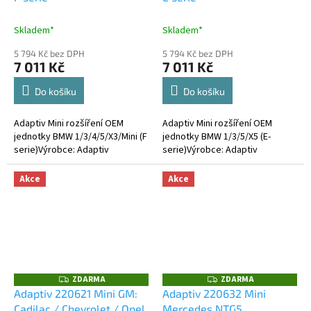
M
M
A
A
Skladem*
Skladem*
5 794 Kč bez DPH
5 794 Kč bez DPH
7 011 Kč
7 011 Kč
Do košíku
Do košíku
Adaptiv Mini rozšíření OEM
Adaptiv Mini rozšíření OEM
jednotky BMW 1/3/4/5/X3/Mini (F
jednotky BMW 1/3/5/X5 (E-
serie)Výrobce: Adaptiv
serie)Výrobce: Adaptiv
Akce
Akce
ZDARMA
ZDARMA
Z
Z
D
D
Adaptiv 220621 Mini GM:
Adaptiv 220632 Mini
A
A
Cadilac / Chevrolet / Opel
Mercedes NTG5
R
R