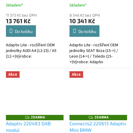
Skladem*
Skladem*
11 373 Kč bez DPH
8 546 Kč bez DPH
13 761 Kč
10 341 Kč
Do košíku
Do košíku
Adaptiv Lite - rozšíření OEM
Adaptiv Lite - rozšíření OEM
jednotky AUDI A4 (12-15) / A5
jednotky SEAT Ibiza (15->) /
(12->)Výrobce:
Leon (14->) / Toledo (15-
>)Výrobce: Adaptiv
Akce
Akce
ZDARMA
ZDARMA
Z
Z
D
D
Adaptiv 220483 DAB
Connects2 220613 Adaptiv
A
A
modul
Mini BMW
R
R