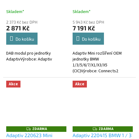
M
M
A
A
Skladem*
Skladem*
2 373 Kč bez DPH
5 943 Kč bez DPH
2 871 Kč
7 191 Kč
Do košíku
Do košíku
DAB modul pro jednotky
Adaptiv Mini rozšíření OEM
AdaptivVýrobce: Adaptiv
jednotky BMW
1/3/5/6/7/X1/X3/X5
(CIC)Výrobce: Connects2
Akce
Akce
ZDARMA
ZDARMA
Z
Z
D
D
Adaptiv 220623 Mini
Adaptiv 220415 BMW 1 / 3
A
A