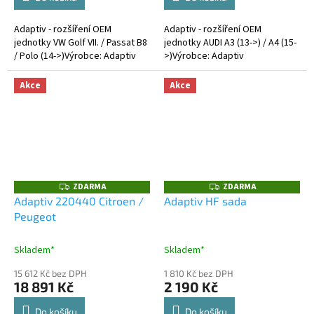
Adaptiv - rozšíření OEM
Adaptiv - rozšíření OEM
jednotky VW Golf VII. / Passat B8
jednotky AUDI A3 (13->) / A4 (15-
/ Polo (14->)Výrobce: Adaptiv
>)Výrobce: Adaptiv
Akce
Akce
ZDARMA
ZDARMA
Z
Z
D
D
Adaptiv 220440 Citroen /
Adaptiv HF sada
A
A
Peugeot
R
R
M
M
A
A
Skladem*
Skladem*
15 612 Kč bez DPH
1 810 Kč bez DPH
18 891 Kč
2 190 Kč
Do košíku
Do košíku