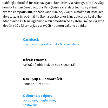
n
Nabízejí pokročilé funkce navigace, konektivity a zábavy, které zvyšují
í
í
komfort a funkčnost vozidla. Při výběru a instalaci těchto systémů
p
zvažte kompatibilitu, požadované funkce, kvalitu a možnosti instalace,
r
abyste zajistili optimální výkon a spokojenost. Investice do kvalitního
v
adaptivního OEM navigačního a multimediálního systému může výrazně
k
zlepšit váš zážitek z jízdy a zvýšit hodnotu vašeho vozidla.
y
v
ý
Cashback
p
i
u vybraných produktů dodatečná sleva
s
u
Dárek zdarma
Ke každé objednávce nad 5.000,- Kč
Nakupujte u odborníků
jsme 32 let v oboru
Odborná podpora
poradíme, montujeme,
nastavíme