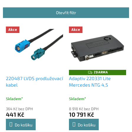
í
p
Otevřít filtr
r
o
V
Akce
Akce
d
ý
u
p
k
i
t
s
ů
p
r
o
ZDARMA
Z
D
d
220487 LVDS prodlužovací
Adaptiv 220331 Lite
A
u
kabel
Mercedes NTG 4,5
R
M
k
A
t
Skladem*
Skladem*
ů
364 Kč bez DPH
8 918 Kč bez DPH
441 Kč
10 791 Kč
Do košíku
Do košíku