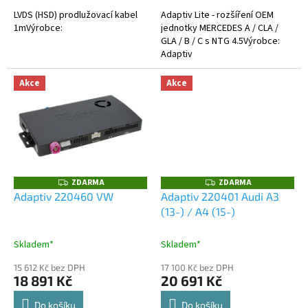
LVDS (HSD) prodlužovací kabel
Adaptiv Lite - rozšíření OEM
1mVýrobce:
jednotky MERCEDES A / CLA /
GLA / B / C s NTG 4.5Výrobce:
Adaptiv
Akce
Akce
ZDARMA
ZDARMA
Z
Z
D
D
Adaptiv 220460 VW
Adaptiv 220401 Audi A3
A
A
(13-) / A4 (15-)
R
R
M
M
A
A
Skladem*
Skladem*
15 612 Kč bez DPH
17 100 Kč bez DPH
18 891 Kč
20 691 Kč
Do košíku
Do košíku