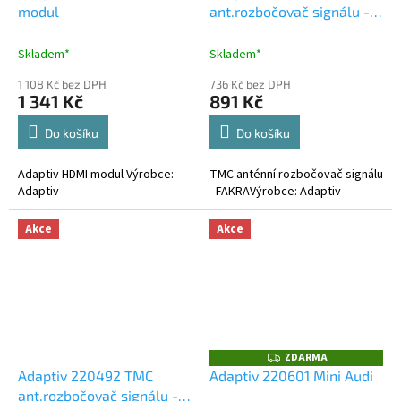
modul
ant.rozbočovač signálu -
FAKRA
Skladem*
Skladem*
1 108 Kč bez DPH
736 Kč bez DPH
1 341 Kč
891 Kč
Do košíku
Do košíku
Adaptiv HDMI modul Výrobce:
TMC anténní rozbočovač signálu
Adaptiv
- FAKRAVýrobce: Adaptiv
Akce
Akce
ZDARMA
Z
D
Adaptiv 220492 TMC
Adaptiv 220601 Mini Audi
A
ant.rozbočovač signálu -
R