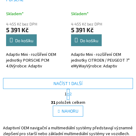
M
M
A
A
Skladem*
Skladem*
4 455 Kč bez DPH
4 455 Kč bez DPH
5 391 Kč
5 391 Kč
Do košíku
Do košíku
Adaptiv Mini - rozšíření OEM
Adaptiv Mini - rozšíření OEM
jednotky PORSCHE PCM
jednotky CITROEN / PEUGEOT 7"
4.0Výrobce: Adaptiv
eMyWayVýrobce: Adaptiv
NAČÍST 1 DALŠÍ
S
1
2
t
O
r
31
položek celkem
v
á
l
NAHORU
n
á
k
d
o
v
Adaptivní OEM navigační a multimediální systémy představují významné
a
á
zlepšení pro starší nebo základní multimediální systémy ve vozidlech.
c