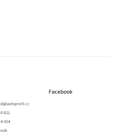
Facebook
od
@
autoprofi.cz
50 621
34 424
book