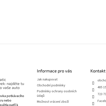
Informace pro vás
Kontakt
atic
Jak nakupovat
obch
ek: najděte tu
Obchodní podmínky
485 1
o vaše auto
Podmínky ochrany osobních
723 7
údajů
rovka potkávacího
nkru nebo
Face
Možnost vrácení zboží
větla patří k