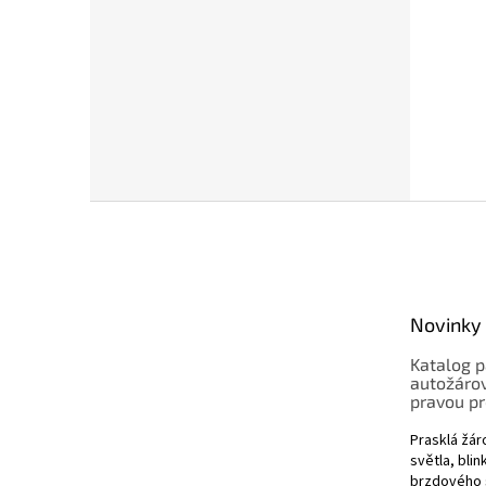
Z
á
p
a
t
Novinky
í
Katalog p
autožárov
pravou pr
Prasklá žá
světla, bli
brzdového s