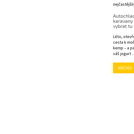
nejčastější
Autochlad
karavany 
vybrat tu
Léto, otevř
cesta k moř
kemp – a pa
váš jogurt ..
ARCHIV