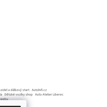
idel a dálkový start
Autohifi.cz
da
Dětské vozíky shop
Auto Atelier Liberec
o webu