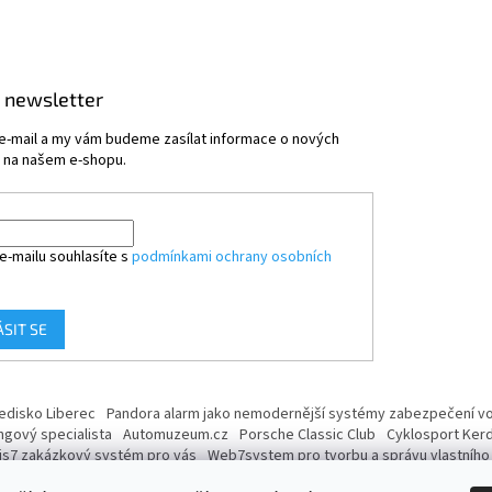
 newsletter
 e-mail a my vám budeme zasílat informace o nových
 na našem e-shopu.
e-mailu souhlasíte s
podmínkami ochrany osobních
ÁSIT SE
ředisko Liberec
Pandora alarm jako nemodernější systémy zabezpečení voz
ngový specialista
Automuzeum.cz
Porsche Classic Club
Cyklosport Ker
is7 zakázkový systém pro vás
Web7system pro tvorbu a správu vlastníh