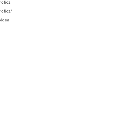
roficz
roficz/
videa