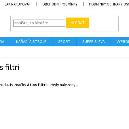
JAK NAKUPOVAT
OBCHODNÍ PODMÍNKY
PODMÍNKY OCHRANY OS
HLEDAT
ADA
NÁŘADÍ A STROJE
SPORT
SUPER SLEVA
VÝPRO
 filtri
rodukty značky
Atlas filtri
nebyly nalezeny...