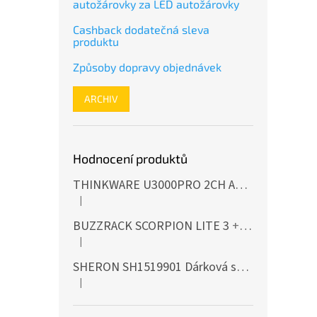
autožárovky za LED autožárovky
Cashback dodatečná sleva
produktu
Způsoby dopravy objednávek
ARCHIV
Hodnocení produktů
THINKWARE U3000PRO 2CH Autokamera 4K+2K, HDR, WiFi, GPS, BT, mikrovlnné senzory
|
Hodnocení produktu je 5 z 5 hvězdiček.
BUZZRACK SCORPION LITE 3
+ Cashback 500 Kč jako dodatečná sleva za platbu předem
|
Hodnocení produktu je 5 z 5 hvězdiček.
SHERON SH1519901 Dárková sada EXTERIÉR
|
Hodnocení produktu je 5 z 5 hvězdiček.