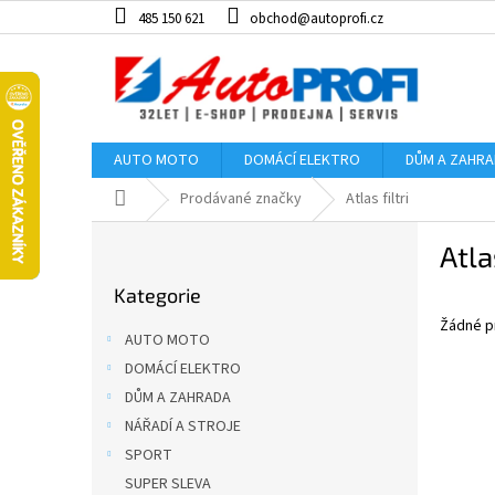
Přejít
485 150 621
obchod@autoprofi.cz
na
obsah
AUTO MOTO
DOMÁCÍ ELEKTRO
DŮM A ZAHR
Domů
Prodávané značky
Atlas filtri
P
Atlas
o
Přeskočit
s
Kategorie
kategorie
t
Žádné p
r
AUTO MOTO
a
DOMÁCÍ ELEKTRO
n
DŮM A ZAHRADA
n
í
NÁŘADÍ A STROJE
p
SPORT
a
SUPER SLEVA