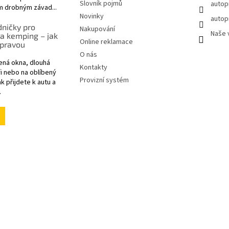
Slovník pojmů
autop
m drobným závad...
Novinky
autop
ničky pro
Nakupování
Naše 
a kemping – jak
Online reklamace
 pravou
O nás
ená okna, dlouhá
Kontakty
i nebo na oblíbený
Provizní systém
k přijdete k autu a
.