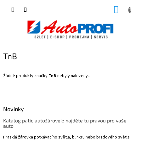
Přejít
NÁKUP
na
obsah
KOŠÍK
TnB
Žádné produkty značky
TnB
nebyly nalezeny...
Z
á
p
a
Novinky
t
Katalog patic autožárovek: najděte tu pravou pro vaše
í
auto
Prasklá žárovka potkávacího světla, blinkru nebo brzdového světla