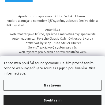
Aprofi.cz prodejna a montážní středisko Liberec
Pandora alarm jako nemodernější systémy zabezpečení vozidel a
dálkový start
Autohifi.cz
Web7master jako tvůrce, správce a marketingový specialista
Automuzeum.cz
Porsche Classic Club
Cyklosport Kerda
Dětské vozíky shop
Auto Atelier Liberec
Servis7 zakázkový systém pro vás
Web7system pro tvorbu a správu vlastního webu
Dárek
Tento web používá soubory cookie. Dalším procházením
tohoto webu vyjadřujete souhlas s jejich používáním.. Více
informací
zde
.
Vytvořil Shoptet
Nastavení
Copyright 2026
AUTOPROFI CZ
. Všechna práva vyhrazena.
Upravit
Souhlasím
nastavení cookies