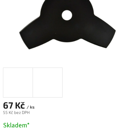
67 Kč
/ ks
55 Kč bez DPH
Měrná
Skladem*
cena: