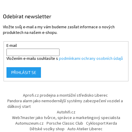
Odebírat newsletter
Vložte svůj e-mail a my vám budeme zasílat informace o nových
produktech na našem e-shopu.
E-mail
Vložením e-mailu souhlasíte s
podmínkami ochrany osobních údajů
PŘIHLÁSIT SE
Aprofi.cz prodejna a montážní středisko Liberec
Pandora alarm jako nemodernější systémy zabezpečení vozidel a
dálkový start
Autohifi.cz
Web7master jako tvůrce, správce a marketingový specialista
Automuzeum.cz
Porsche Classic Club
Cyklosport Kerda
Dětské vozíky shop
Auto Atelier Liberec