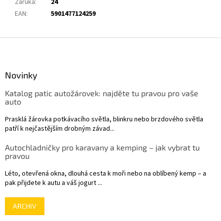
Záruka
:
24
EAN
:
5901477124259
Z
á
p
a
Novinky
t
Katalog patic autožárovek: najděte tu pravou pro vaše
í
auto
Prasklá žárovka potkávacího světla, blinkru nebo brzdového světla
patří k nejčastějším drobným závad...
Autochladničky pro karavany a kemping – jak vybrat tu
pravou
Léto, otevřená okna, dlouhá cesta k moři nebo na oblíbený kemp – a
pak přijdete k autu a váš jogurt ...
ARCHIV