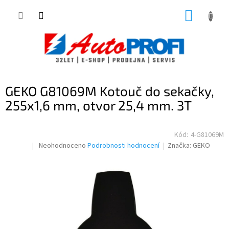
Přejít
NÁKUP
na
obsah
KOŠÍK
GEKO G81069M Kotouč do sekačky,
255x1,6 mm, otvor 25,4 mm. 3T
Kód:
4-G81069M
Průměrné
Neohodnoceno
Podrobnosti hodnocení
Značka:
GEKO
hodnocení
produktu
je
0,0
z
5
hvězdiček.