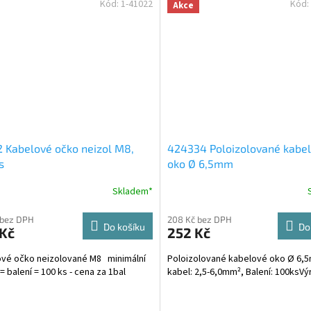
Kód:
1-41022
Kód:
Akce
 Kabelové očko neizol M8,
424334 Poloizolované kabe
s
oko Ø 6,5mm
Skladem*
 bez DPH
208 Kč bez DPH
Do košíku
Do
 Kč
252 Kč
vé očko neizolované M8 minimální
Poloizolované kabelové oko Ø 6,
= balení = 100 ks - cena za 1bal
kabel: 2,5-6,0mm², Balení: 100ksVý