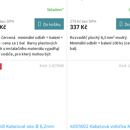
Skladem*
 bez DPH
279 Kč bez DPH
Do košíku
Do
 Kč
337 Kč
 červená minimální odběr = balení =
Rozvaděč plochý 6,3 mm² modrý.
 - cena za 1 bal Barvy plastových
Minimální odběr = balení 100 ks (ce
k u instalačního materiálu vyjadřují
bal).
 vodiče, pro který mohou být
ivé...
Kód:
2-427848
Kód:
1
48 Kabelové oko Ø 6,2mm
4001602 Kabelová vidlička 