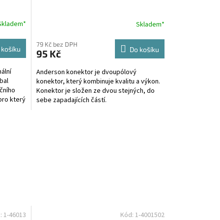
Skladem*
Skladem*
79 Kč bez DPH
 košíku
Do košíku
95 Kč
ální
Anderson konektor je dvoupólový
 bal
konektor, který kombinuje kvalitu a výkon.
ačního
Konektor je složen ze dvou stejných, do
pro který
sebe zapadajících částí.
:
1-46013
Kód:
1-4001502