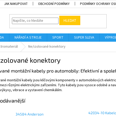
JAK NAKUPOVAT
OBCHODNÍ PODMÍNKY
PODMÍNKY OCHRANY OS
HLEDAT
ADA
NÁŘADÍ A STROJE
SPORT
SUPER SLEVA
VÝPRO
ktromateriál
Ne/izolované konektory
izolované konektory
vané montážní kabely pro automobily: Efektivní a spolehl
ané montážní kabely jsou klíčovými komponenty v automobilových elektrick
mezi různými elektrickými zařízeními. Tyto kabely jsou vysoce odolné a na
 výkyvy, vibrace a vystavení chemikáliím.
odávanější
42034-10 Kabel
34584 Anderson