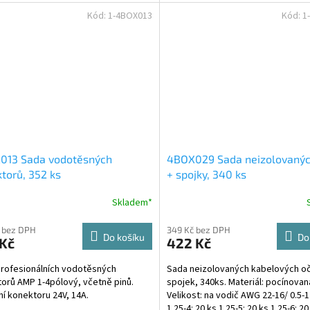
Kód:
1-4BOX013
Kód:
1
013 Sada vodotěsných
4BOX029 Sada neizolovanýc
torů, 352 ks
+ spojky, 340 ks
Skladem*
 bez DPH
349 Kč bez DPH
Do košíku
Do
 Kč
422 Kč
rofesionálních vodotěsných
Sada neizolovaných kabelových o
orů AMP 1-4pólový, včetně pinů.
spojek, 340ks. Materiál: pocínov
ní konektoru 24V, 14A.
Velikost: na vodič AWG 22-16/ 0.5-
1.25-4: 20 ks 1.25-5: 20 ks 1.25-6: 20