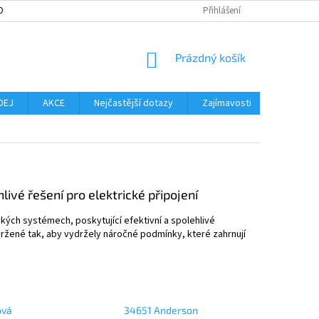
OBNÍCH ÚDAJŮ
MOŽNOST VRÁCENÍ ZBOŽÍ
Přihlášení
SLOVNÍK POJMŮ
NO
NÁKUPNÍ
Prázdný košík
KOŠÍK
DEJ
AKCE
Nejčastější dotazy
Zajímavosti
Značky
ivé řešení pro elektrické připojení
ých systémech, poskytující efektivní a spolehlivé
vržené tak, aby vydržely náročné podmínky, které zahrnují
ová
34651 Anderson