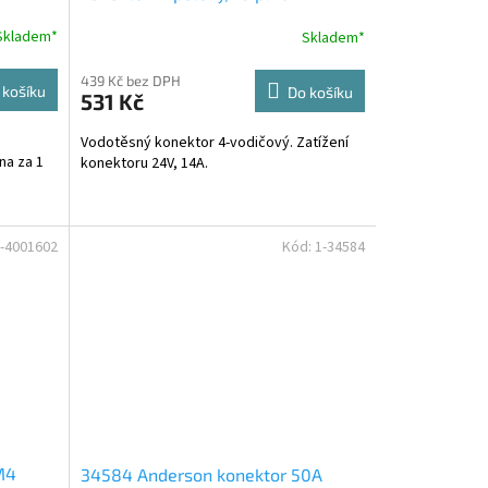
Skladem*
Skladem*
439 Kč bez DPH
 košíku
Do košíku
531 Kč
Vodotěsný konektor 4-vodičový. Zatížení
na za 1
konektoru 24V, 14A.
-4001602
Kód:
1-34584
M4
34584 Anderson konektor 50A