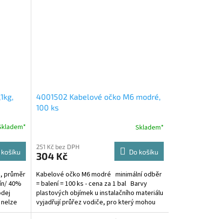
1kg,
4001502 Kabelové očko M6 modré,
100 ks
Skladem*
Skladem*
251 Kč bez DPH
 košíku
Do košíku
304 Kč
m, průměr
Kabelové očko M6 modré minimální odběr
cín/ 40%
= balení = 100 ks - cena za 1 bal Barvy
odej
plastových objímek u instalačního materiálu
 nelze
vyjadřují průřez vodiče, pro který mohou
být...