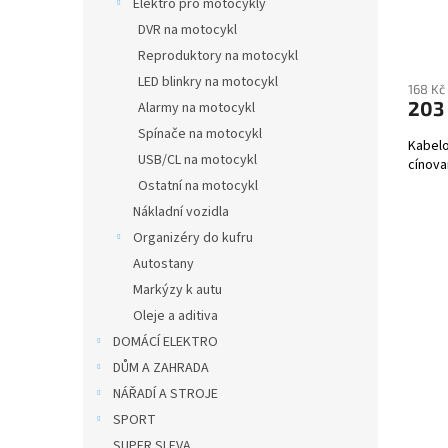
Elektro pro motocykly
DVR na motocykl
Reproduktory na motocykl
LED blinkry na motocykl
168 Kč
203
Alarmy na motocykl
Spínače na motocykl
Kabelo
USB/CL na motocykl
cínova
Ostatní na motocykl
Nákladní vozidla
Organizéry do kufru
Autostany
Markýzy k autu
Oleje a aditiva
DOMÁCÍ ELEKTRO
DŮM A ZAHRADA
NÁŘADÍ A STROJE
SPORT
SUPER SLEVA