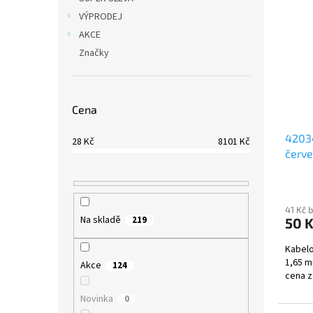
VÝPRODEJ
AKCE
Značky
Cena
4203
28
Kč
8101
Kč
červe
41 Kč 
Na skladě
219
50 
Kabelo
1,65 m
Akce
124
cena z
Novinka
0