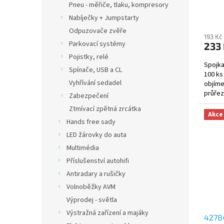
Pneu - měřiče, tlaku, kompresory
ů
Nabíječky + Jumpstarty
Odpuzovače zvěře
193 Kč
Parkovací systémy
233
Pojistky, relé
Spojka
Spínače, USB a CL
100 ks
Vyhřívání sedadel
objíme
průřez
Zabezpečení
jednotl
Ztmívací zpětná zrcátka
Akce
Hands free sady
LED žárovky do auta
Multimédia
Příslušenství autohifi
Antiradary a rušičky
Volnoběžky AVM
Výprodej - světla
Výstražná zařízení a majáky
4278