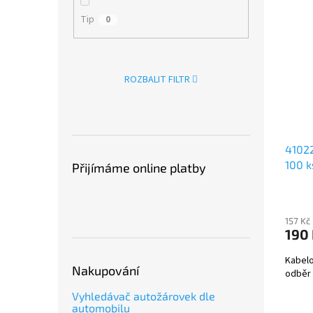
Tip
0
ROZBALIT FILTR
41022
100 k
Přijímáme online platby
157 Kč
190
Kabelo
Nakupování
odběr 
Vyhledávač autožárovek dle
automobilu