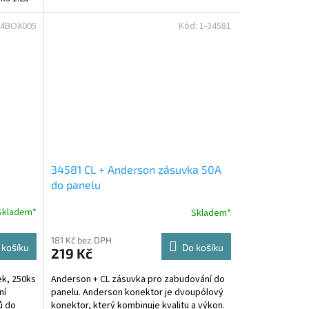
-4BOX005
Kód:
1-34581
34581 CL + Anderson zásuvka 50A
do panelu
Skladem*
Skladem*
181 Kč bez DPH
 košíku
Do košíku
219 Kč
k, 250ks
Anderson + CL zásuvka pro zabudování do
ní
panelu. Anderson konektor je dvoupólový
ů do
konektor, který kombinuje kvalitu a výkon.