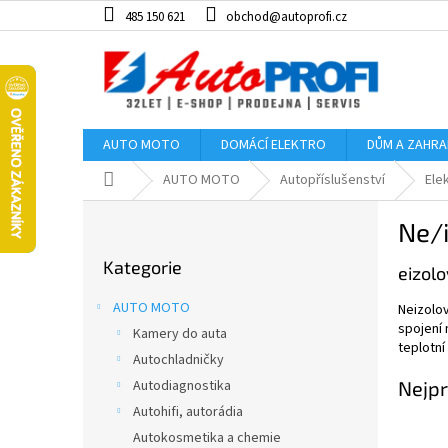
Přejít
485 150 621
obchod@autoprofi.cz
na
obsah
AUTO MOTO
DOMÁCÍ ELEKTRO
DŮM A ZAHR
Domů
AUTO MOTO
Autopříslušenství
Ele
P
Ne/
o
Přeskočit
s
Kategorie
kategorie
eizolo
t
r
AUTO MOTO
Neizolov
a
spojení 
Kamery do auta
n
teplotní
Autochladničky
n
í
Autodiagnostika
Nejpr
p
Autohifi, autorádia
a
Autokosmetika a chemie