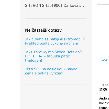
SHERON SH1519901 Dárková sada EXTERIÉR
|
Hodnocení produktu je 5 z 5 hvězdiček.
Nejčastější dotazy
Jak dlouho se nabíjí elektromobil?
Přehled podle výkonu nabíjení
Jaké žárovky má Škoda Octavia?
H7, H1, H4 – tabulka patic
3458
(halogen)
Třetí SPZ na nosič kol – návod,
cena a online vyřízení
194 Kč
235
Anders
konekt
Konekt