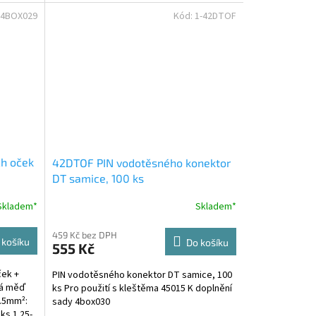
lisovací trubičky se...
-4BOX029
Kód:
1-42DTOF
h oček
42DTOF PIN vodotěsného konektor
DT samice, 100 ks
Skladem*
Skladem*
459 Kč bez DPH
 košíku
Do košíku
555 Kč
ček +
PIN vodotěsného konektor DT samice, 100
aná měď
ks Pro použití s kleštěma 45015 K doplnění
1.5mm²:
sady 4box030
 ks 1.25-