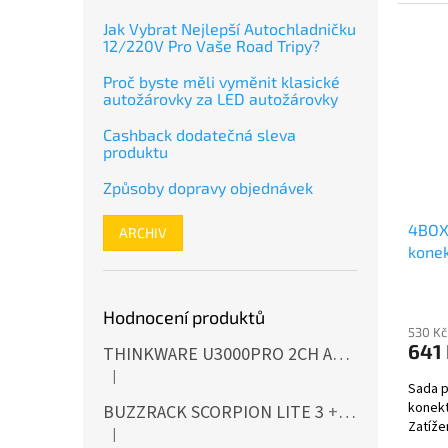
Jak Vybrat Nejlepší Autochladničku
12/220V Pro Vaše Road Tripy?
Proč byste měli vyměnit klasické
autožárovky za LED autožárovky
Cashback dodatečná sleva
produktu
Způsoby dopravy objednávek
4BOX
ARCHIV
konek
Hodnocení produktů
530 Kč
641
THINKWARE U3000PRO 2CH Autokamera 4K+2K, HDR, WiFi, GPS, BT, mikrovlnné senzory
|
Hodnocení produktu je 5 z 5 hvězdiček.
Sada p
konekt
BUZZRACK SCORPION LITE 3
+ Cashback 500 Kč jako dodatečná sleva za platbu předem
Zatíže
|
Hodnocení produktu je 5 z 5 hvězdiček.