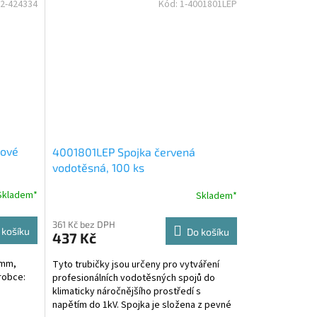
2-424334
Kód:
1-4001801LEP
lové
4001801LEP Spojka červená
vodotěsná, 100 ks
Skladem*
Skladem*
361 Kč bez DPH
 košíku
Do košíku
437 Kč
5mm,
Tyto trubičky jsou určeny pro vytváření
robce:
profesionálních vodotěsných spojů do
klimaticky náročnějšího prostředí s
napětím do 1kV. Spojka je složena z pevné