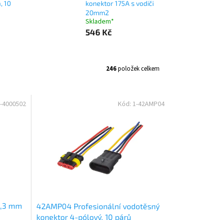
, 10
konektor 175A s vodiči
20mm2
Skladem*
546 Kč
246
položek celkem
-4000502
Kód:
1-42AMP04
6,3 mm
42AMP04 Profesionální vodotěsný
konektor 4-pólový, 10 párů