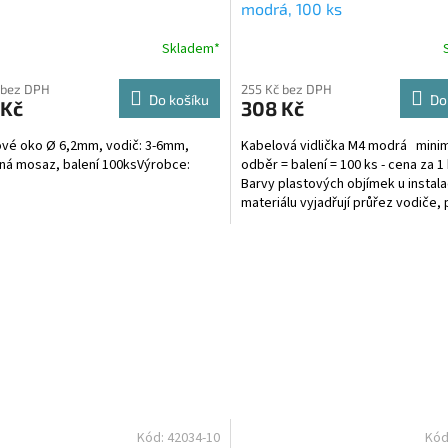
modrá, 100 ks
Skladem*
 bez DPH
255 Kč bez DPH
Do košíku
Do
 Kč
308 Kč
vé oko Ø 6,2mm, vodič: 3-6mm,
Kabelová vidlička M4 modrá minim
ná mosaz, balení 100ksVýrobce:
odběr = balení = 100 ks - cena za 1
Barvy plastových objímek u instal
materiálu vyjadřují průřez vodiče, 
mohou být...
Kód:
42034-10
Kód