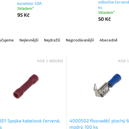
odbočka červená
konektor 50A
ks
Skladem*
Skladem*
95 Kč
50 Kč
učujeme
Nejlevnější
Nejdražší
Nejprodávanější
Abecedně
Kód:
1-4001801
Kód:
1
01 Spojka kabelová červená,
4000502 Rozvaděč plochý 
s
modrý, 100 ks