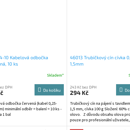
4-10 Kabelová odbočka
46013 Trubičkový cín cívka 0,
ná, 10 ks
1,5mm
Skladem*
bez DPH
243 Kč bez DPH
Do košíku
Do
Kč
294 Kč
vá odbočka červená (kabel 0,25-
Trubičkový cín na pájení s tavidle
m) minimální odběr = balení = 10 ks -
1,5 mm, cívka 100 g Složení: 60% 
a 1 bal
olovo. Z důvodu obsahu olova pr
pouze pro profesionální uživatele,
zakoupit...