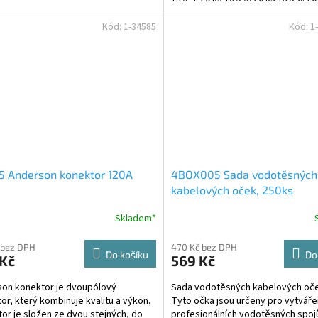
8: 10 ks...
Kód:
1-34585
Kód:
1
5 Anderson konektor 120A
4BOX005 Sada vodotěsných
kabelových oček, 250ks
Skladem*
 bez DPH
470 Kč bez DPH
Do košíku
Do
 Kč
569 Kč
on konektor je dvoupólový
Sada vodotěsných kabelových oče
or, který kombinuje kvalitu a výkon.
Tyto očka jsou určeny pro vytváře
or je složen ze dvou stejných, do
profesionálních vodotěsných spoj