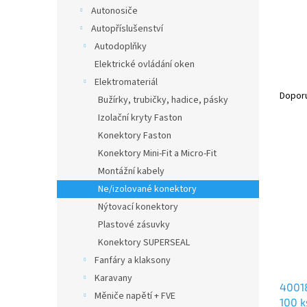
n
Autonosiče
e
Autopříslušenství
l
Autodoplňky
Elektrické ovládání oken
Ř
Elektromateriál
a
Dopor
Bužírky, trubičky, hadice, pásky
z
Izolační kryty Faston
e
Konektory Faston
V
n
ý
Konektory Mini-Fit a Micro-Fit
í
p
p
Montážní kabely
i
r
Ne/izolované konektory
s
o
Nýtovací konektory
p
d
Plastové zásuvky
r
u
Konektory SUPERSEAL
o
k
d
t
Fanfáry a klaksony
u
ů
Karavany
40018
k
Měniče napětí + FVE
100 k
t