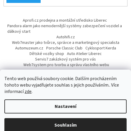
Aprofi.cz prodejna a montážní středisko Liberec
Pandora alarm jako nemodernější systémy zabezpečení vozidel a
dálkový start
Autohifi.cz
Web7master jako tvůrce, správce a marketingový specialista
Automuzeum.cz
Porsche Classic Club
Cyklosport Kerda
Dětské vozíky shop
Auto Atelier Liberec
Servis7 zakázkový systém pro vás
Web7system pro tvorbu a správu vlastního webu
Dárek
Tento web používá soubory cookie. Dalším procházením
tohoto webu vyjadřujete souhlas s jejich používáním.. Více
informací
zde
.
Vytvořil Shoptet
Nastavení
Copyright 2026
AUTOPROFI CZ
. Všechna práva vyhrazena.
Upravit
Souhlasím
nastavení cookies