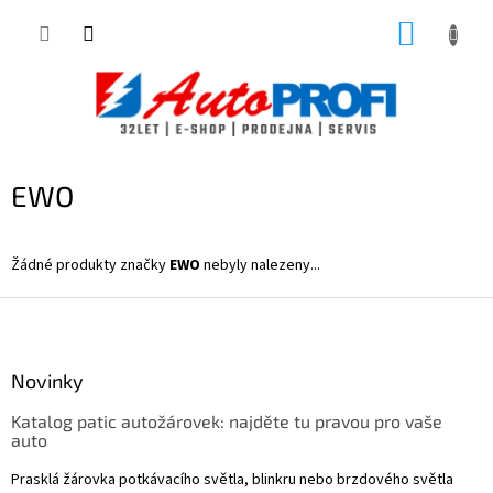
Přejít
NÁKUP
na
obsah
KOŠÍK
EWO
Žádné produkty značky
EWO
nebyly nalezeny...
Z
á
p
a
Novinky
t
Katalog patic autožárovek: najděte tu pravou pro vaše
í
auto
Prasklá žárovka potkávacího světla, blinkru nebo brzdového světla