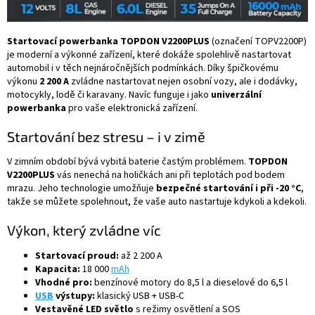
Startovací powerbanka TOPDON V2200PLUS
(označení TOPV2200P)
je moderní a výkonné zařízení, které dokáže spolehlivě nastartovat
automobil i v těch nejnáročnějších podmínkách. Díky špičkovému
výkonu
2 200 A
zvládne nastartovat nejen osobní vozy, ale i dodávky,
motocykly, lodě či karavany. Navíc funguje i jako
univerzální
powerbanka
pro vaše elektronická zařízení.
Startování bez stresu – i v zimě
V zimním období bývá vybitá baterie častým problémem.
TOPDON
V2200PLUS
vás nenechá na holičkách ani při teplotách pod bodem
mrazu. Jeho technologie umožňuje
bezpečné startování i při -20 °C
,
takže se můžete spolehnout, že vaše auto nastartuje kdykoli a kdekoli.
Výkon, který zvládne víc
Startovací proud:
až 2 200 A
Kapacita:
18 000
mAh
Vhodné pro:
benzínové motory do 8,5 l a dieselové do 6,5 l
USB
výstupy:
klasický USB + USB-C
Vestavěné LED světlo
s režimy osvětlení a SOS