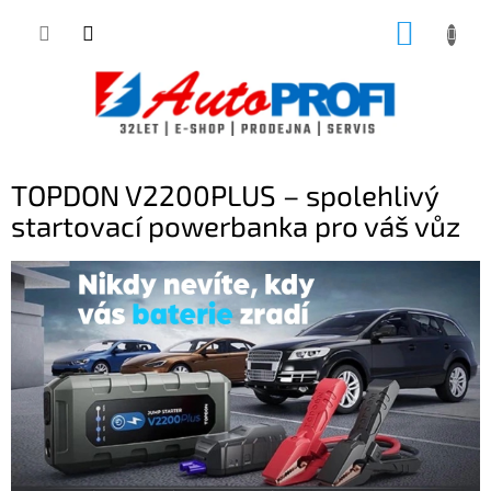
Přejít
NÁKUP
na
obsah
KOŠÍK
TOPDON V2200PLUS – spolehlivý
startovací powerbanka pro váš vůz