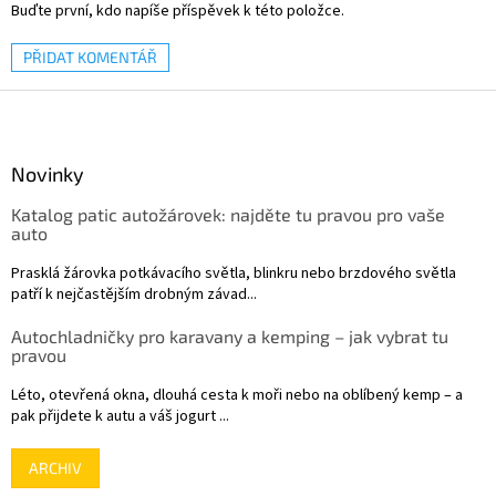
Buďte první, kdo napíše příspěvek k této položce.
PŘIDAT KOMENTÁŘ
Z
á
p
a
Novinky
t
Katalog patic autožárovek: najděte tu pravou pro vaše
í
auto
Prasklá žárovka potkávacího světla, blinkru nebo brzdového světla
patří k nejčastějším drobným závad...
Autochladničky pro karavany a kemping – jak vybrat tu
pravou
Léto, otevřená okna, dlouhá cesta k moři nebo na oblíbený kemp – a
pak přijdete k autu a váš jogurt ...
ARCHIV