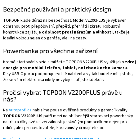
Bezpečné používání a praktický design
TOPDON klade důraz na bezpečnost. Model V2200PLUS je vybaven
ochranou proti přepólování, přepětí, přehřátí i zkratu. Robustní
konstrukce zajišťuje
odolnost proti nárazům a vlhkosti
, takže je
ideální volbou nejen do garáže, ale i na cesty.
Powerbanka pro všechna zařízení
Kromě startování vozidla můžete TOPDON V2200PLUS využít jako
zdroj
energie pro mobilní telefon, tablet, notebook nebo kameru
.
Díky USB-C portu podporuje rychlé nabíjení a vy tak budete mít jistotu,
že se vám elektronika nikdy nevybije – ať jste kdekoliv.
Proč si vybrat TOPDON V2200PLUS právě u
nás?
Na
Autoprofi.cz
nabízíme pouze ověřené produkty s garancí kvality.
TOPDON V2200PLUS
patří mezi nejoblíbenější startovací powerbanky
na trhu a díky své univerzálnosti je skvělým pomocníkem nejen pro
řidiče, ale i pro cestovatele, karavanisty či majitele lodí.