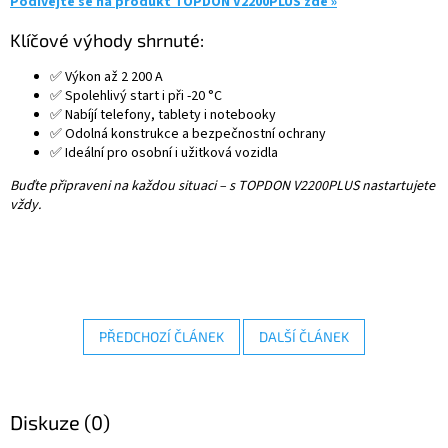
Podívejte se na produkt TOPDON V2200PLUS zde »
Klíčové výhody shrnuté:
✅ Výkon až 2 200 A
✅ Spolehlivý start i při -20 °C
✅ Nabíjí telefony, tablety i notebooky
✅ Odolná konstrukce a bezpečnostní ochrany
✅ Ideální pro osobní i užitková vozidla
Buďte připraveni na každou situaci – s TOPDON V2200PLUS nastartujete
vždy.
PŘEDCHOZÍ ČLÁNEK
DALŠÍ ČLÁNEK
Diskuze (0)