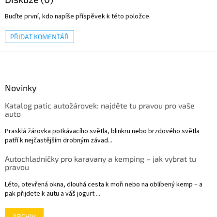
Buďte první, kdo napíše příspěvek k této položce.
PŘIDAT KOMENTÁŘ
Z
á
p
a
Novinky
t
Katalog patic autožárovek: najděte tu pravou pro vaše
í
auto
Prasklá žárovka potkávacího světla, blinkru nebo brzdového světla
patří k nejčastějším drobným závad...
Autochladničky pro karavany a kemping – jak vybrat tu
pravou
Léto, otevřená okna, dlouhá cesta k moři nebo na oblíbený kemp – a
pak přijdete k autu a váš jogurt ...
ARCHIV