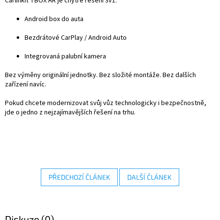
Carlinkit TBOX AR je chytré řešení 3v1:
Android box do auta
Bezdrátové CarPlay / Android Auto
Integrovaná palubní kamera
Bez výměny originální jednotky. Bez složité montáže. Bez dalších
zařízení navíc.
Pokud chcete modernizovat svůj vůz technologicky i bezpečnostně,
jde o jedno z nejzajímavějších řešení na trhu.
PŘEDCHOZÍ ČLÁNEK
DALŠÍ ČLÁNEK
Diskuze (0)