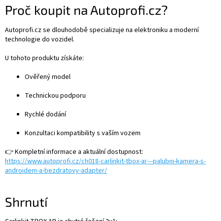
Proč koupit na Autoprofi.cz?
Autoprofi.cz se dlouhodobě specializuje na elektroniku a moderní
technologie do vozidel.
U tohoto produktu získáte:
Ověřený model
Technickou podporu
Rychlé dodání
Konzultaci kompatibility s vaším vozem
👉 Kompletní informace a aktuální dostupnost:
https://www.autoprofi.cz/ch018-carlinkit-tbox-ar---palubni-kamera-s-
androidem-a-bezdratovy-adapter/
Shrnutí