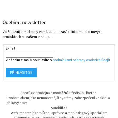
Odebírat newsletter
Vložte svůj e-mail a my vám budeme zasílat informace o nových
produktech na našem e-shopu.
E-mail
Vložením e-mailu souhlasíte s
podmínkami ochrany osobních údajů
PŘIHLÁSIT SE
Aprofi.cz prodejna a montážní středisko Liberec
Pandora alarm jako nemodernější systémy zabezpečení vozidel a
dálkový start
Autohifi.cz
Web7master jako tvůrce, správce a marketingový specialista
Automuzeum.cz
Porsche Classic Club
Cyklosport Kerda