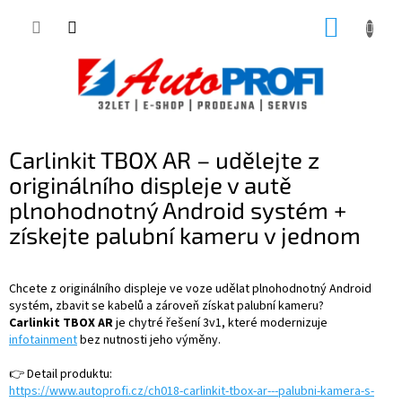
Přejít
NÁKUP
na
obsah
KOŠÍK
Carlinkit TBOX AR – udělejte z
originálního displeje v autě
plnohodnotný Android systém +
získejte palubní kameru v jednom
Chcete z originálního displeje ve voze udělat plnohodnotný Android
systém, zbavit se kabelů a zároveň získat palubní kameru?
Carlinkit TBOX AR
je chytré řešení 3v1, které modernizuje
infotainment
bez nutnosti jeho výměny.
👉 Detail produktu:
https://www.autoprofi.cz/ch018-carlinkit-tbox-ar---palubni-kamera-s-