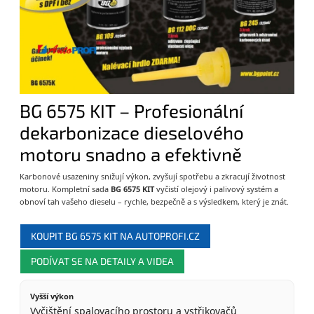
BG 6575 KIT – Profesionální
dekarbonizace dieselového
motoru snadno a efektivně
Karbonové usazeniny snižují výkon, zvyšují spotřebu a zkracují životnost
motoru. Kompletní sada
BG 6575 KIT
vyčistí olejový i palivový systém a
obnoví tah vašeho dieselu – rychle, bezpečně a s výsledkem, který je znát.
KOUPIT BG 6575 KIT NA AUTOPROFI.CZ
PODÍVAT SE NA DETAILY A VIDEA
Vyšší výkon
Vyčištění spalovacího prostoru a vstřikovačů