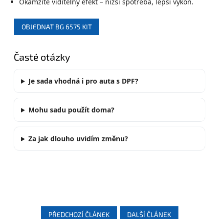
Okamžitě viditelný efekt – nižší spotřeba, lepší výkon.
OBJEDNAT BG 6575 KIT
Časté otázky
Je sada vhodná i pro auta s DPF?
Mohu sadu použít doma?
Za jak dlouho uvidím změnu?
PŘEDCHOZÍ ČLÁNEK
DALŠÍ ČLÁNEK