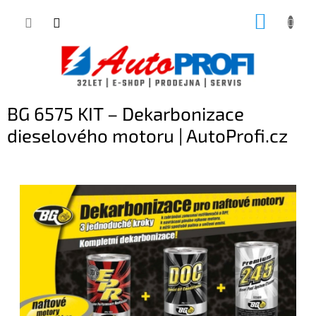
Přejít
NÁKUP
na
KOŠÍK
obsah
BG 6575 KIT – Dekarbonizace
dieselového motoru | AutoProfi.cz