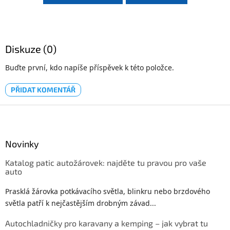
Diskuze (0)
Buďte první, kdo napíše příspěvek k této položce.
PŘIDAT KOMENTÁŘ
Z
á
p
a
Novinky
t
Katalog patic autožárovek: najděte tu pravou pro vaše
í
auto
Prasklá žárovka potkávacího světla, blinkru nebo brzdového
světla patří k nejčastějším drobným závad...
Autochladničky pro karavany a kemping – jak vybrat tu