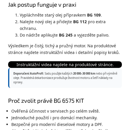
Jak postup funguje v praxi
Vypláchněte starý olej přípravkem
BG 109
.
Nalejte nový olej a přidejte
BG 112
pro extra
ochranu.
Do nádrže aplikujte
BG 245
a vyjezděte palivo.
Výsledkem je čistý, tichý a pružný motor. Na produktové
stránce najdete instruktážní videa i detailní popisy kroků.
Instruktážní videa najdete na produktové stránce.
Doporučení AutoProfi:
Sadu použijte každých
20 000–30 000 km
nebo při výměně
oleje. Pravidelná dekarbonizace prodlužuje životnost motoru a šetří náklady na
opravy.
Proč zvolit právě BG 6575 KIT
Ověřená účinnost v servisech po celém světě.
Jednoduché použití i pro domácí mechaniky.
Bezpečné pro moderní dieselové motory a DPF.