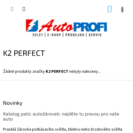
Přejít
NÁKUP
na
obsah
KOŠÍK
K2 PERFECT
Žádné produkty značky
K2 PERFECT
nebyly nalezeny...
Z
á
p
a
Novinky
t
Katalog patic autožárovek: najděte tu pravou pro vaše
í
auto
Prasklá žárovka potkávacího světla, blinkru nebo brzdového světla