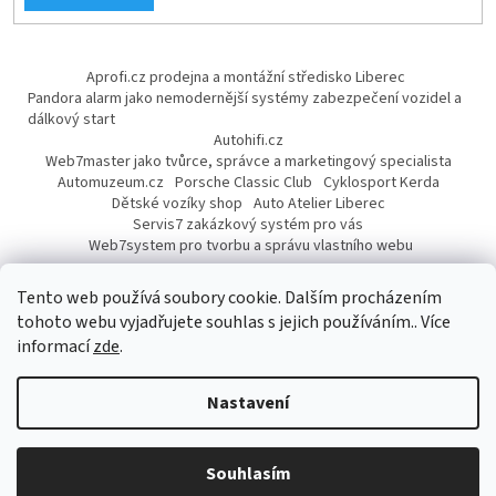
Aprofi.cz prodejna a montážní středisko Liberec
Pandora alarm jako nemodernější systémy zabezpečení vozidel a
dálkový start
Autohifi.cz
Web7master jako tvůrce, správce a marketingový specialista
Automuzeum.cz
Porsche Classic Club
Cyklosport Kerda
Dětské vozíky shop
Auto Atelier Liberec
Servis7 zakázkový systém pro vás
Web7system pro tvorbu a správu vlastního webu
Dárek
Tento web používá soubory cookie. Dalším procházením
tohoto webu vyjadřujete souhlas s jejich používáním.. Více
informací
zde
.
Vytvořil Shoptet
Nastavení
Copyright 2026
AUTOPROFI CZ
. Všechna práva vyhrazena.
Upravit
Souhlasím
nastavení cookies