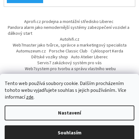
Aprofi.cz prodejna a montážní středisko Liberec
Pandora alarm jako nemodernější systémy zabezpečení vozidel a
dálkový start
Autohifi.cz
Web7master jako tvůrce, správce a marketingový specialista
Automuzeum.cz
Porsche Classic Club
Cyklosport Kerda
Dětské vozíky shop
Auto Atelier Liberec
Servis7 zakázkový systém pro vás
Web7system pro tvorbu a správu vlastního webu
Dárek
Tento web používá soubory cookie. Dalším procházením
tohoto webu vyjadřujete souhlas s jejich používáním.. Více
informací
zde
.
Vytvořil Shoptet
Nastavení
Copyright 2026
AUTOPROFI CZ
. Všechna práva vyhrazena.
Upravit
Souhlasím
nastavení cookies