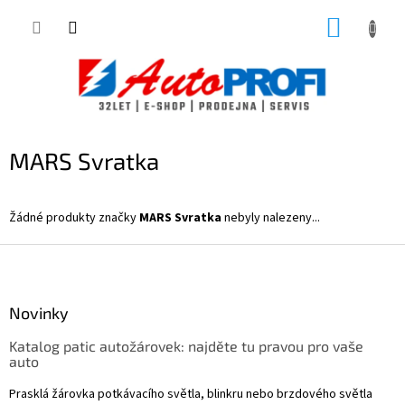
Přejít
NÁKUP
na
obsah
KOŠÍK
MARS Svratka
Žádné produkty značky
MARS Svratka
nebyly nalezeny...
Z
á
p
a
Novinky
t
Katalog patic autožárovek: najděte tu pravou pro vaše
í
auto
Prasklá žárovka potkávacího světla, blinkru nebo brzdového světla