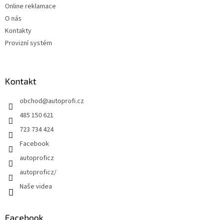
Online reklamace
O nás
Kontakty
Provizní systém
Kontakt
obchod
@
autoprofi.cz
485 150 621
723 734 424
Facebook
autoproficz
autoproficz/
Naše videa
Facebook