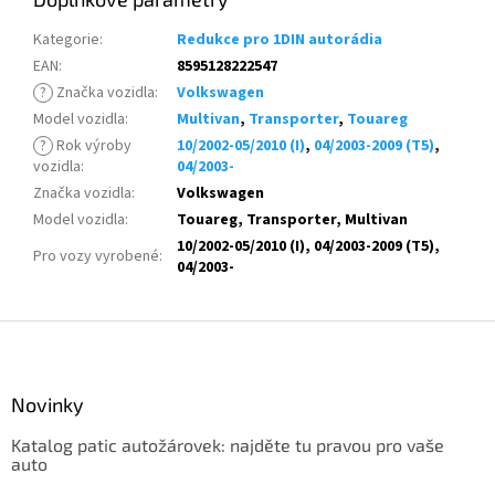
Kategorie
:
Redukce pro 1DIN autorádia
EAN
:
8595128222547
?
Značka vozidla
:
Volkswagen
Model vozidla
:
Multivan
,
Transporter
,
Touareg
?
Rok výroby
10/2002-05/2010 (I)
,
04/2003-2009 (T5)
,
vozidla
:
04/2003-
Značka vozidla
:
Volkswagen
Model vozidla
:
Touareg, Transporter, Multivan
10/2002-05/2010 (I), 04/2003-2009 (T5),
Pro vozy vyrobené
:
04/2003-
Z
á
p
a
Novinky
t
Katalog patic autožárovek: najděte tu pravou pro vaše
í
auto