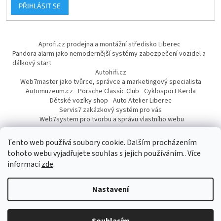
PŘIHLÁSIT SE
Aprofi.cz prodejna a montážní středisko Liberec
Pandora alarm jako nemodernější systémy zabezpečení vozidel a
dálkový start
Autohifi.cz
Web7master jako tvůrce, správce a marketingový specialista
Automuzeum.cz
Porsche Classic Club
Cyklosport Kerda
Dětské vozíky shop
Auto Atelier Liberec
Servis7 zakázkový systém pro vás
Web7system pro tvorbu a správu vlastního webu
Dárek
Tento web používá soubory cookie. Dalším procházením
tohoto webu vyjadřujete souhlas s jejich používáním.. Více
informací
zde
.
Vytvořil Shoptet
Nastavení
Copyright 2026
AUTOPROFI CZ
. Všechna práva vyhrazena.
Upravit