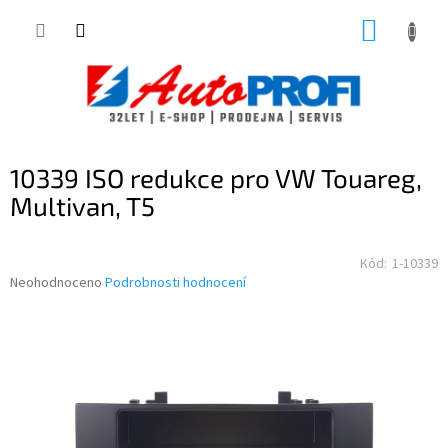
Přejít
NÁKUP
na
obsah
KOŠÍK
10339 ISO redukce pro VW Touareg,
Multivan, T5
Kód:
1-10339
Průměrné
Neohodnoceno
Podrobnosti hodnocení
hodnocení
produktu
je
0,0
z
5
hvězdiček.