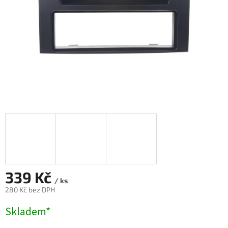
339 Kč
/ ks
280 Kč bez DPH
Měrná
Skladem*
cena: