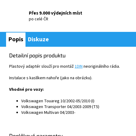
Přes 9.000 výdejních míst
po celé ČR
Popis
Diskuze
Detailní popis produktu
Plastov
ý adaptér slou
ž
í pro montá
ž
1DIN
neorigin
ální
ho
rádia
.
Instalace s kasl
í
kem nahoře (jako na obr
á
zku).
Vhodné pro vozy:
Volkswagen Touareg 10/2002-05/2010 (I)
Volkswagen Transporter 04/2003-2009 (T5)
Volkswagen Multivan 04/2003-
Doplňkové parametry