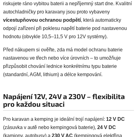
riskujete ráno vybitou baterii a nepříjemný start dne. Kvalitní
autochladničky pro karavany jsou proto vybaveny
vícestupňovou ochranou podpětí
, která automaticky
odpojí zařízení při poklesu napětí baterie pod nastavenou
hodnotu (obvykle 10,5–11,5 V pro 12V systémy).
Před nákupem si ověřte, zda má model ochranu baterie
nastavenou ve třech nebo více úrovních – to umožňuje
přizpůsobit chování lednice konkrétnímu typu baterie
(standardní, AGM, lithium) a délce kempování.
Napájení 12V, 24V a 230V – flexibilita
pro každou situaci
Pro karavan a kemping je ideální trojí napájení:
12 V DC
(zásuvka v autě nebo kempingová baterie),
24 V DC
(kamiony, autobusy) a
230 V AC
(kempingová elektřina