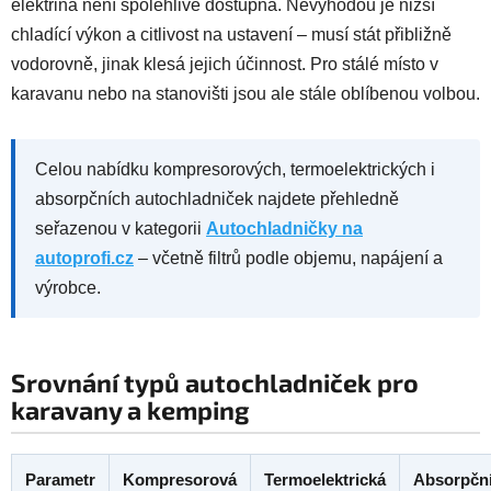
elektřina není spolehlivě dostupná. Nevýhodou je nižší
chladící výkon a citlivost na ustavení – musí stát přibližně
vodorovně, jinak klesá jejich účinnost. Pro stálé místo v
karavanu nebo na stanovišti jsou ale stále oblíbenou volbou.
Celou nabídku kompresorových, termoelektrických i
absorpčních autochladniček najdete přehledně
seřazenou v kategorii
Autochladničky na
autoprofi.cz
– včetně filtrů podle objemu, napájení a
výrobce.
Srovnání typů autochladniček pro
karavany a kemping
Parametr
Kompresorová
Termoelektrická
Absorpčn