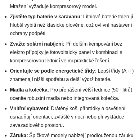
Mražení vyžaduje kompresorový model.
Zjistěte typ baterie v karavanu:
Lithiové baterie tolerují
hlubší vybití než klasické olověné, což ovlivní nastavení
ochrany podpětí.
Zvažte solární nabíjení:
Při delším kempování bez
elektro přípojky je fotovoltaický panel v kombinaci s
kompresorovou lednicí velmi praktické řešení.
Orientujte se podle energetické třídy:
Lepší třídy (A++)
znamenají nižší spotřebu a delší výdrž baterie.
Madla a kolečka:
Pro přenášení větší lednice (50+ litrů)
oceníte robustní madla nebo integrovaná kolečka.
Vnitřní vybavení:
Drátěný koš, přihrádky a osvětlení
usnadňují orientaci, zvláště v noci nebo při vykládce
zavazadlového prostoru.
Záruka:
Špičkové modely nabízejí prodlouženou záruku