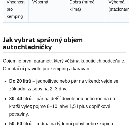
Vhodnost
Výborná
Dobrá (mírné
Výborná
pro
klima)
(stacionárn
kemping
Jak vybrat správný objem
autochladničky
Objem je první parametr, který většina kupujících podceňuje.
Orientační pravidlo pro kemping a karavan:
Do 20 litrů
– jednotlivec nebo pár na víkend; vejde se
základní zásoby na 2–3 dny.
30–40 litrů
– pár na delší dovolenou nebo rodina na
kratší výlet; pojme 8–10 lahví 1,5 l plus doplňkové
potraviny.
50–60 litrů
– rodina na týdenní pobyt nebo skupina