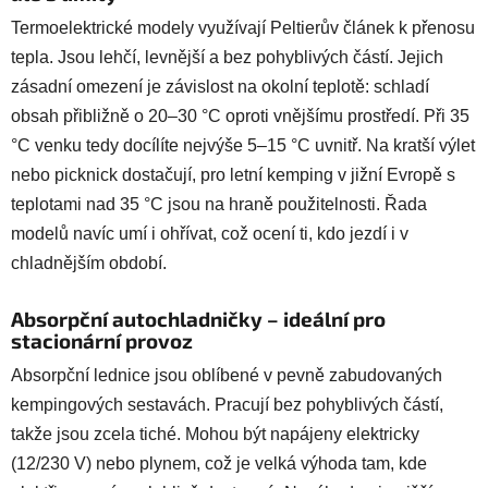
Termoelektrické modely využívají Peltierův článek k přenosu
tepla. Jsou lehčí, levnější a bez pohyblivých částí. Jejich
zásadní omezení je závislost na okolní teplotě: schladí
obsah přibližně o 20–30 °C oproti vnějšímu prostředí. Při 35
°C venku tedy docílíte nejvýše 5–15 °C uvnitř. Na kratší výlet
nebo picknick dostačují, pro letní kemping v jižní Evropě s
teplotami nad 35 °C jsou na hraně použitelnosti. Řada
modelů navíc umí i ohřívat, což ocení ti, kdo jezdí i v
chladnějším období.
Absorpční autochladničky – ideální pro
stacionární provoz
Absorpční lednice jsou oblíbené v pevně zabudovaných
kempingových sestavách. Pracují bez pohyblivých částí,
takže jsou zcela tiché. Mohou být napájeny elektricky
(12/230 V) nebo plynem, což je velká výhoda tam, kde