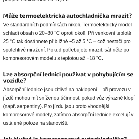
Může termoelektrická autochladnička mrazit?
Ve standardních podmínkách nikoli. Termoelektrický model
schladí obsah o 20–30 °C oproti okolí. Při venkovní teplotě
25 °C tak dosáhnete přibližně −5 až 5 °C – což nestačí pro
spolehlivé mražení. Pokud potřebujete mrazit, sáhněte po
kompresorovém modelu s teplotou až −18 °C.
Lze absorpční lednici používat v pohybujícím se
vozidle?
Absorpční lednice jsou citlivé na naklopení – při provozu v
jízdě mohou mít sníženou účinnost, pokud vůz výrazně klopí
(např. serpentiny). Pro jízdu jsou proto vhodnější
kompresorové modely, zatímco absorpční lednice excelují v
ustálené poloze na stanovišti.
Jak hlučná je kompresorová autochladnička?