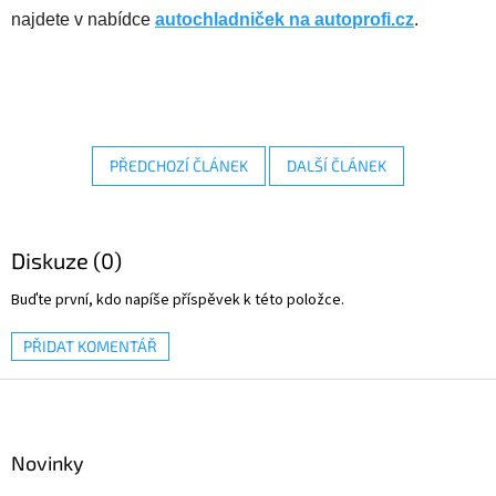
najdete v nabídce
autochladniček na autoprofi.cz
.
PŘEDCHOZÍ ČLÁNEK
DALŠÍ ČLÁNEK
Diskuze (0)
Buďte první, kdo napíše příspěvek k této položce.
PŘIDAT KOMENTÁŘ
Z
á
p
a
Novinky
t