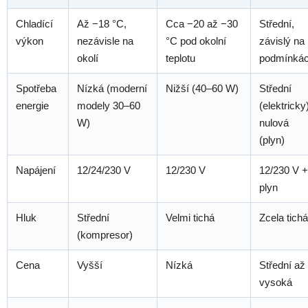
Chladící
Až −18 °C,
Cca −20 až −30
Střední,
výkon
nezávisle na
°C pod okolní
závislý na
okolí
teplotu
podmínká
Spotřeba
Nízká (moderní
Nižší (40–60 W)
Střední
energie
modely 30–60
(elektricky
W)
nulová
(plyn)
Napájení
12/24/230 V
12/230 V
12/230 V +
plyn
Hluk
Střední
Velmi tichá
Zcela tichá
(kompresor)
Cena
Vyšší
Nízká
Střední až
vysoká