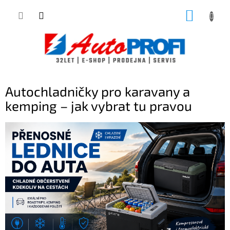
Přejít
NÁKUP
na
obsah
KOŠÍK
Autochladničky pro karavany a
kemping – jak vybrat tu pravou