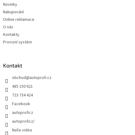
Novinky
Nakupování
Online reklamace
O nás
Kontakty
Provizní systém
Kontakt
obchod
@
autoprofi.cz
485 150 621
723 734 424
Facebook
autoproficz
autoproficz/
Naše videa