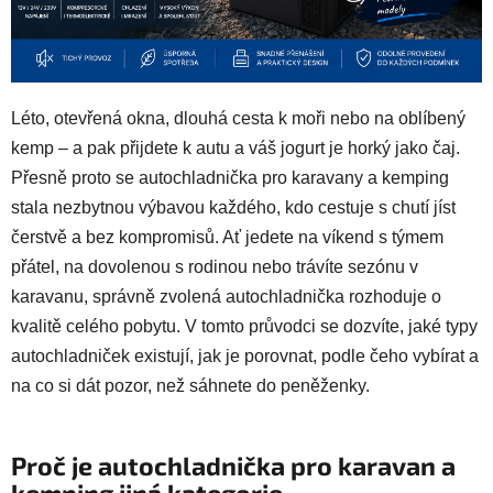
Léto, otevřená okna, dlouhá cesta k moři nebo na oblíbený
kemp – a pak přijdete k autu a váš jogurt je horký jako čaj.
Přesně proto se autochladnička pro karavany a kemping
stala nezbytnou výbavou každého, kdo cestuje s chutí jíst
čerstvě a bez kompromisů. Ať jedete na víkend s týmem
přátel, na dovolenou s rodinou nebo trávíte sezónu v
karavanu, správně zvolená autochladnička rozhoduje o
kvalitě celého pobytu. V tomto průvodci se dozvíte, jaké typy
autochladniček existují, jak je porovnat, podle čeho vybírat a
na co si dát pozor, než sáhnete do peněženky.
Proč je autochladnička pro karavan a
kemping jiná kategorie