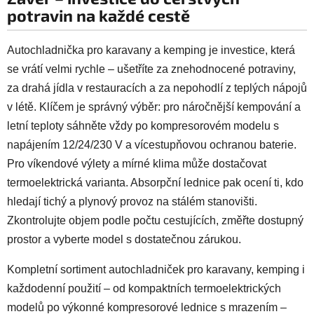
potravin na každé cestě
Autochladnička pro karavany a kemping je investice, která
se vrátí velmi rychle – ušetříte za znehodnocené potraviny,
za drahá jídla v restauracích a za nepohodlí z teplých nápojů
v létě. Klíčem je správný výběr: pro náročnější kempování a
letní teploty sáhněte vždy po kompresorovém modelu s
napájením 12/24/230 V a vícestupňovou ochranou baterie.
Pro víkendové výlety a mírné klima může dostačovat
termoelektrická varianta. Absorpční lednice pak ocení ti, kdo
hledají tichý a plynový provoz na stálém stanovišti.
Zkontrolujte objem podle počtu cestujících, změřte dostupný
prostor a vyberte model s dostatečnou zárukou.
Kompletní sortiment autochladniček pro karavany, kemping i
každodenní použití – od kompaktních termoelektrických
modelů po výkonné kompresorové lednice s mrazením –