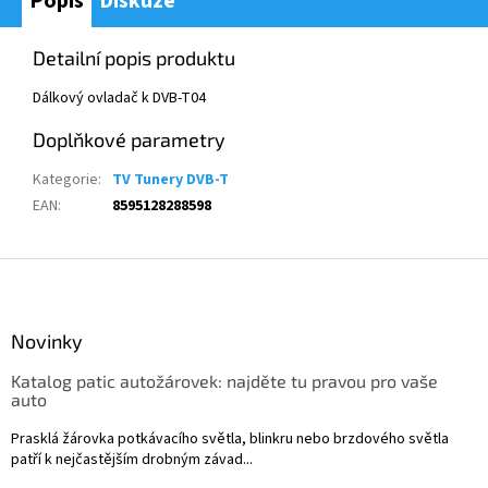
Popis
Diskuze
Detailní popis produktu
D
álkový ovlada
č k DVB-T04
Doplňkové parametry
Kategorie
:
TV Tunery DVB-T
EAN
:
8595128288598
Z
á
p
a
Novinky
t
Katalog patic autožárovek: najděte tu pravou pro vaše
í
auto
Prasklá žárovka potkávacího světla, blinkru nebo brzdového světla
patří k nejčastějším drobným závad...