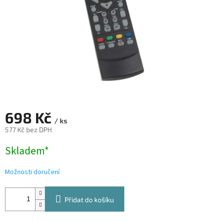
698 Kč
/ ks
577 Kč bez DPH
Měrná
Skladem*
cena:
Možnosti doručení
Přidat do košíku