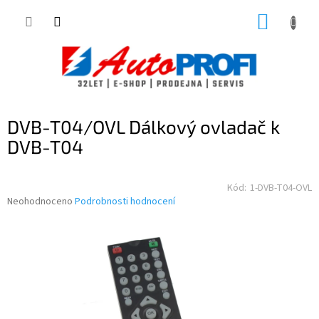
Přejít
NÁKUP
na
obsah
KOŠÍK
DVB-T04/OVL Dálkový ovladač k
DVB-T04
Kód:
1-DVB-T04-OVL
Průměrné
Neohodnoceno
Podrobnosti hodnocení
hodnocení
produktu
je
0,0
z
5
hvězdiček.