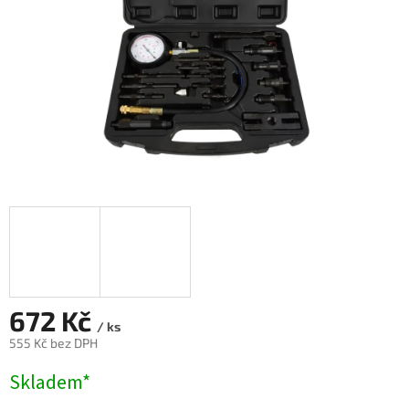
672 Kč
/ ks
555 Kč bez DPH
Měrná
Skladem*
cena: