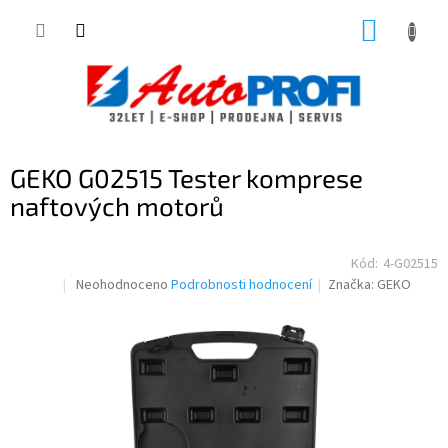
Přejít
NÁKUP
na
obsah
KOŠÍK
GEKO G02515 Tester komprese
naftových motorů
Kód:
4-G02515
Průměrné
Neohodnoceno
Podrobnosti hodnocení
Značka:
GEKO
hodnocení
produktu
je
0,0
z
5
hvězdiček.