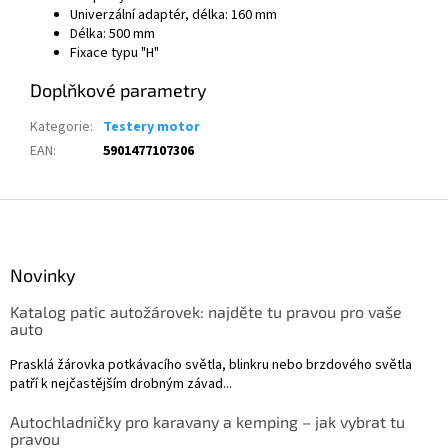
Univerzální adaptér
,
délka
:
160 mm
D
élka
:
500 mm
Fixace typu "H"
Doplňkové parametry
Kategorie
:
Testery motor
EAN
:
5901477107306
Z
á
p
a
Novinky
t
Katalog patic autožárovek: najděte tu pravou pro vaše
í
auto
Prasklá žárovka potkávacího světla, blinkru nebo brzdového světla
patří k nejčastějším drobným závad...
Autochladničky pro karavany a kemping – jak vybrat tu
pravou