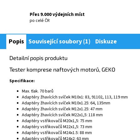
Přes 9.000 výdejních míst
po celé ČR
Popis
Související soubory (1)
Diskuze
Detailní popis produktu
Tester komprese naftových motorů, GEKO
Specifikace:
Max
.
tlak.
70
barů
Adaptéry žhavících svíček
M10x1
:
83
,
91102
,
113
,
119 mm
Adaptéry žhavících svíček
M10x1.25
:
64
,
135mm
Adaptéry žhavících svíček
M12x1.25
:
47 mm
Adaptéry žhavících svíček
M22x1,5
:
118 mm
Adaptéry vstřikovačů
M20x1,5
:
75 mm
Adaptéry vstřikovačů
M22x1,5
:
73 mm
Adaptéry vstřikovačů
M24x1.5
:
88 mm
Adaptéry vstřikovačů
M24x2
:
63 mm