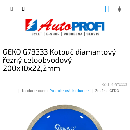
Přejít
NÁKUP
na
obsah
KOŠÍK
GEKO G78333 Kotouč diamantový
řezný celoobvodový
200x10x22,2mm
Kód:
4-G78333
Průměrné
Neohodnoceno
Podrobnosti hodnocení
Značka:
GEKO
hodnocení
produktu
je
0,0
z
5
hvězdiček.