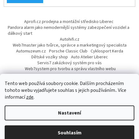
Aprofi.cz prodejna a montážní středisko Liberec
Pandora alarm jako nemodernější systémy zabezpečení vozidel a
dálkový start
Autohifi.cz
Web7master jako tvůrce, správce a marketingový specialista
Automuzeum.cz
Porsche Classic Club
Cyklosport Kerda
Dětské vozíky shop
Auto Atelier Liberec
Servis7 zakázkový systém pro vás
Web7system pro tvorbu a správu vlastního webu
Dárek
Tento web používá soubory cookie. Dalším procházením
tohoto webu vyjadřujete souhlas s jejich používáním.. Více
informací
zde
.
Vytvořil Shoptet
Nastavení
Copyright 2026
AUTOPROFI CZ
. Všechna práva vyhrazena.
Upravit
Souhlasím
nastavení cookies