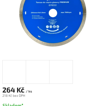
264 Kč
/ ks
218 Kč bez DPH
Měrná
Skladem*