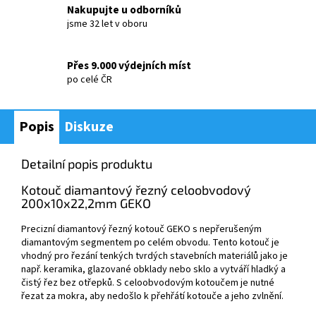
Nakupujte u odborníků
jsme 32 let v oboru
Přes 9.000 výdejních míst
po celé ČR
Popis
Diskuze
Detailní popis produktu
Kotouč diamantový řezný celoobvodový
200x10x22,2mm GEKO
Precizní diamantový řezný kotouč GEKO s nepřerušeným
diamantovým segmentem po celém obvodu. Tento kotouč je
vhodný pro řezání tenkých tvrdých stavebních materiálů jako je
např. keramika, glazované obklady nebo sklo a vytváří hladký a
čistý řez bez otřepků. S celoobvodovým kotoučem je nutné
řezat za mokra, aby nedošlo k přehřátí kotouče a jeho zvlnění.