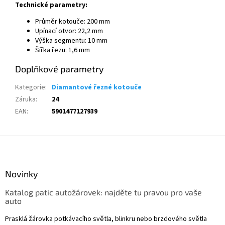
Technické parametry:
Průměr kotouče: 200 mm
Upínací otvor: 22,2 mm
Výška segmentu: 10 mm
Šířka řezu: 1,6 mm
Doplňkové parametry
Kategorie
:
Diamantové řezné kotouče
Záruka
:
24
EAN
:
5901477127939
Z
á
p
a
Novinky
t
Katalog patic autožárovek: najděte tu pravou pro vaše
í
auto
Prasklá žárovka potkávacího světla, blinkru nebo brzdového světla