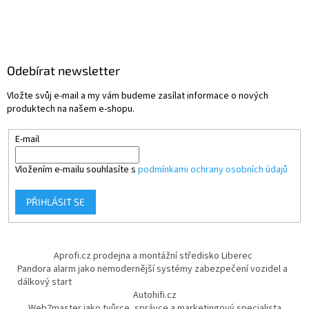
Odebírat newsletter
Vložte svůj e-mail a my vám budeme zasílat informace o nových
produktech na našem e-shopu.
E-mail
Vložením e-mailu souhlasíte s
podmínkami ochrany osobních údajů
PŘIHLÁSIT SE
Aprofi.cz prodejna a montážní středisko Liberec
Pandora alarm jako nemodernější systémy zabezpečení vozidel a
dálkový start
Autohifi.cz
Web7master jako tvůrce, správce a marketingový specialista