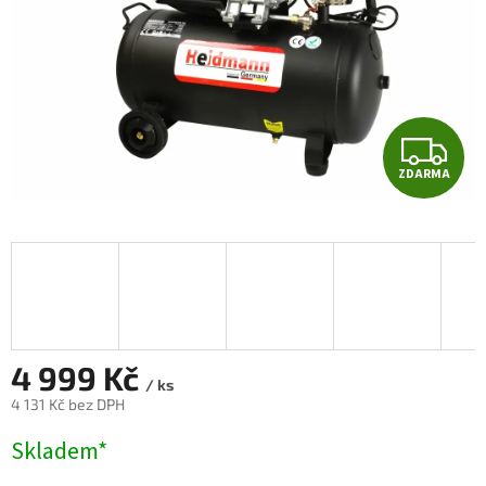
Z
ZDARMA
D
A
R
M
A
4 999 Kč
/ ks
4 131 Kč bez DPH
Měrná
Skladem*
cena: