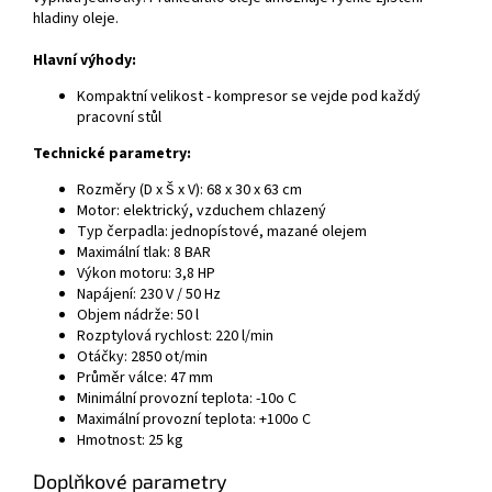
hladiny oleje.
Hlavní výhody:
Kompaktní velikost - kompresor se vejde pod každý
pracovní stůl
Technické parametry:
Rozměry (D x Š x V): 68 x 30 x 63 cm
Motor: elektrický, vzduchem chlazený
Typ čerpadla: jednopístové, mazané olejem
Maximální tlak: 8 BAR
Výkon motoru: 3,8 HP
Napájení: 230 V / 50 Hz
Objem nádrže: 50 l
Rozptylová rychlost: 220 l/min
Otáčky: 2850 ot/min
Průměr válce: 47 mm
Minimální provozní teplota: -10o C
Maximální provozní teplota: +100o C
Hmotnost: 25 kg
Doplňkové parametry