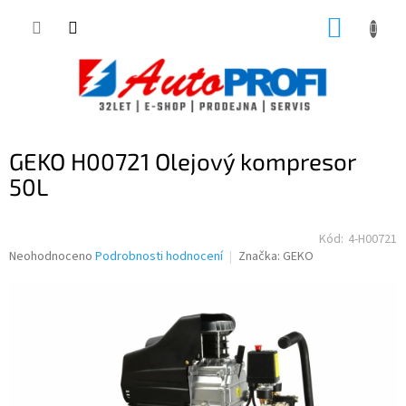
Přejít
NÁKUP
na
obsah
KOŠÍK
GEKO H00721 Olejový kompresor
50L
Kód:
4-H00721
Průměrné
Neohodnoceno
Podrobnosti hodnocení
Značka:
GEKO
hodnocení
produktu
je
0,0
z
5
hvězdiček.