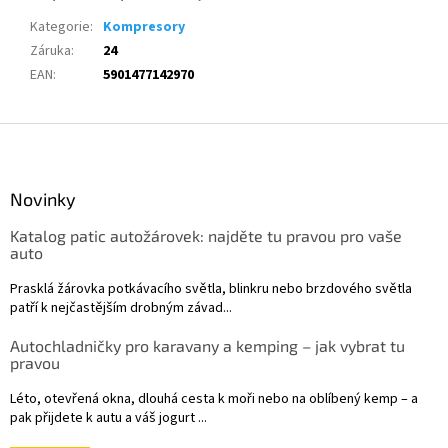
Kategorie
:
Kompresory
Záruka
:
24
EAN
:
5901477142970
Z
á
p
a
Novinky
t
Katalog patic autožárovek: najděte tu pravou pro vaše
í
auto
Prasklá žárovka potkávacího světla, blinkru nebo brzdového světla
patří k nejčastějším drobným závad...
Autochladničky pro karavany a kemping – jak vybrat tu
pravou
Léto, otevřená okna, dlouhá cesta k moři nebo na oblíbený kemp – a
pak přijdete k autu a váš jogurt ...