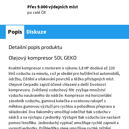
Přes 9.000 výdejních míst
po celé ČR
Popis
Diskuze
Detailní popis produktu
Olejový kompresor 50L GEKO
Kvalitní kompresor s motorem o výkonu 3,8 HP dodává až 220
litrů vzduchu za minutu, což je ideální pro huštění kol automobilů,
údržbu, čištění a ofukování povrchů a těžko přístupných míst.
Olejové čerpadlo zajistí účinné chlazení a delší životnost
kompresoru. Zvětšený vzduchový filtr zvyšuje množství
vzduchu nasávaného do nádrže. Kompresor má horizontální
zásobník vzduchu, gumová kolečka a ocelovou rukojeť s
měkkou gumovou výztuží pro rychlou a pohodlnou přepravu a
skladování. Dva tlakoměry umožňují odečítat tlak vzduchu v
nádrži a na výstupu z jednotky. Výstupní tlak vzduchu lze nastavit
pomocí knoflíku. Jednoduchý vypínač umožňuje rychlé zapnutí a
vypnutí jednotky. Průhledítko oleje umožňuje rychlé zjištění