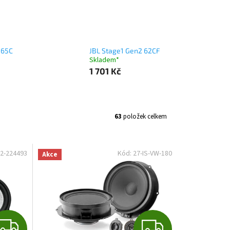
 65C
JBL Stage1 Gen2 62CF
Skladem*
1 701 Kč
63
položek celkem
2-224493
Kód:
27-IS-VW-180
Akce
Z
Z