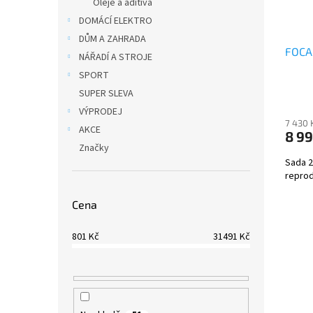
Oleje a aditiva
DOMÁCÍ ELEKTRO
DŮM A ZAHRADA
FOCA
NÁŘADÍ A STROJE
SPORT
SUPER SLEVA
VÝPRODEJ
7 430 
AKCE
8 99
Značky
Sada 
reprod
Cena
801
Kč
31491
Kč