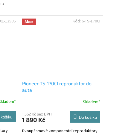
n a
ory.
XE-1350S
Kód:
6-TS-170CI
Akce
Pioneer TS-170CI reproduktor do
auta
Skladem*
Skladem*
1 562 Kč bez DPH
 košíku
Do košíku
1 890 Kč
tory
Dvoupásmové komponentní reproduktory