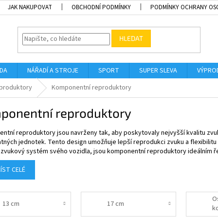
JAK NAKUPOVAT
OBCHODNÍ PODMÍNKY
PODMÍNKY OCHRANY OS
HLEDAT
ADA
NÁŘADÍ A STROJE
SPORT
SUPER SLEVA
VÝPRO
produktory
Komponentní reproduktory
ponentní reproduktory
tní reproduktory jsou navrženy tak, aby poskytovaly nejvyšší kvalitu zvuk
ných jednotek. Tento design umožňuje lepší reprodukci zvuku a flexibilitu při
t zvukový systém svého vozidla, jsou komponentní reproduktory ideálním ř
ÍST CELÉ
O
13 cm
17 cm
k
r