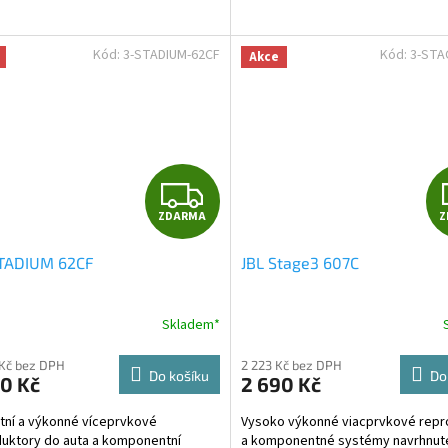
Kód:
3-STADIUM-62CF
Kód:
3-STA
Akce
Z
ZDARMA
Z
D
STADIUM 62CF
JBL Stage3 607C
A
R
Skladem*
M
Kč bez DPH
2 223 Kč bez DPH
Do košíku
Do
0 Kč
2 690 Kč
A
tní a výkonné víceprvkové
Vysoko výkonné viacprvkové repr
uktory do auta a komponentní
a komponentné systémy navrhnuté