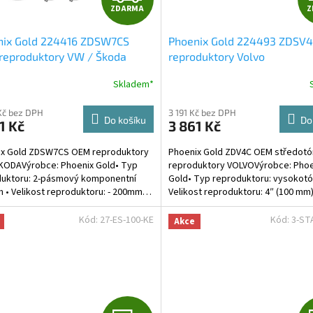
ZDARMA
Z
D
nix Gold 224416 ZDSW7CS
Phoenix Gold 224493 ZDSV
A
reproduktory VW / Škoda
reproduktory Volvo
R
Skladem*
M
Kč bez DPH
3 191 Kč bez DPH
Do košíku
Do
1 Kč
3 861 Kč
A
ix Gold ZDSW7CS OEM reproduktory
Phoenix Gold ZDV4C OEM středot
KODAVýrobce: Phoenix Gold• Typ
reproduktory VOLVOVýrobce: Phoe
duktoru: 2-pásmový komponentní
Gold• Typ reproduktoru: vysokotó
 • Velikost reproduktoru: - 200mm…
Velikost reproduktoru: 4″ (100 mm
Kód:
27-ES-100-KE
Kód:
3-ST
Akce