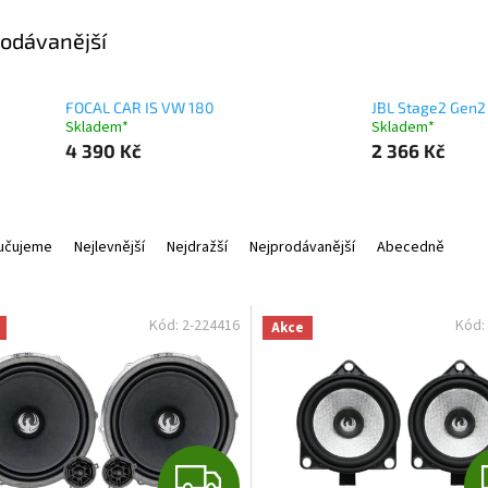
odávanější
FOCAL CAR IS VW 180
JBL Stage2 Gen2
Skladem*
Skladem*
4 390 Kč
2 366 Kč
učujeme
Nejlevnější
Nejdražší
Nejprodávanější
Abecedně
Kód:
2-224416
Kód:
Akce
Z