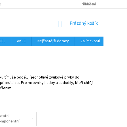
OBNÍCH ÚDAJŮ
MOŽNOST VRÁCENÍ ZBOŽÍ
Přihlášení
SLOVNÍK POJMŮ
NO
NÁKUPNÍ
Prázdný košík
KOŠÍK
DEJ
AKCE
Nejčastější dotazy
Zajímavosti
Značky
u tím, že oddělují jednotlivé zvukové prvky do
 instalaci. Pro milovníky hudby a audiofily, kteří chtějí
ešením.
statní
omponentní
epro