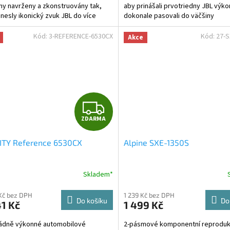
y navrženy a zkonstruovány tak,
aby prinášali prvotriedny JBL výko
inesly ikonický zvuk JBL do více
dokonale pasovali do väčšiny
l než kdykoli předtím.
továrenských miest pre reprodukt
Kód:
3-REFERENCE-6530CX
Kód:
27-S
Akce
Z
ZDARMA
D
ITY Reference 6530CX
Alpine SXE-1350S
A
R
Skladem*
M
Kč bez DPH
1 239 Kč bez DPH
Do košíku
Do
1 Kč
1 499 Kč
A
ádně výkonné automobilové
2-pásmové komponentní reproduk