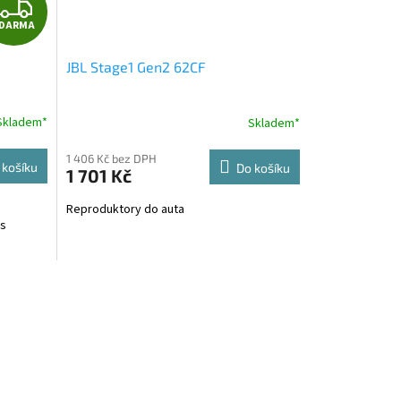
Z
DARMA
D
JBL Stage1 Gen2 62CF
A
R
Skladem*
Skladem*
M
1 406 Kč bez DPH
 košíku
Do košíku
1 701 Kč
A
Reproduktory do auta
 s