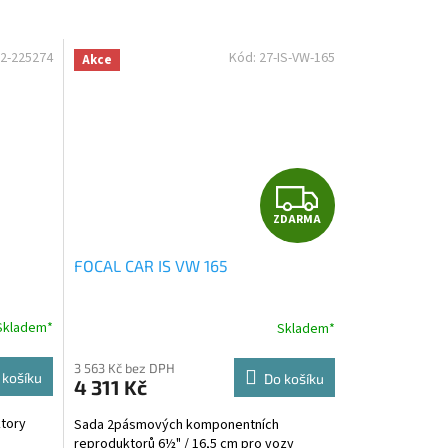
2-225274
Kód:
27-IS-VW-165
Akce
Z
ZDARMA
D
FOCAL CAR IS VW 165
A
R
Skladem*
Skladem*
M
3 563 Kč bez DPH
 košíku
Do košíku
4 311 Kč
A
tory
Sada 2pásmových komponentních
reproduktorů 6½" / 16,5 cm pro vozy