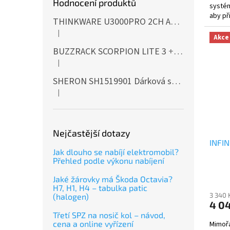
Hodnocení produktů
systém
aby př
THINKWARE U3000PRO 2CH Autokamera 4K+2K, HDR, WiFi, GPS, BT, mikrovlnné senzory
vozide
|
Hodnocení produktu je 5 z 5 hvězdiček.
Akce
BUZZRACK SCORPION LITE 3
+ Cashback 500 Kč jako dodatečná sleva za platbu předem
|
Hodnocení produktu je 5 z 5 hvězdiček.
SHERON SH1519901 Dárková sada EXTERIÉR
|
Hodnocení produktu je 5 z 5 hvězdiček.
Nejčastější dotazy
INFIN
Jak dlouho se nabíjí elektromobil?
Přehled podle výkonu nabíjení
Jaké žárovky má Škoda Octavia?
H7, H1, H4 – tabulka patic
3 340 
(halogen)
4 04
Třetí SPZ na nosič kol – návod,
cena a online vyřízení
Mimoř