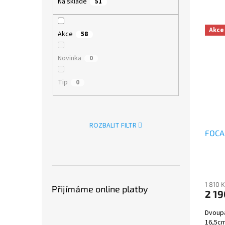
Na skladě
51
Akce
Akce
58
Novinka
0
Tip
0
ROZBALIT FILTR
FOCA
1 810 
Přijímáme online platby
2 19
Dvoup
16,5c