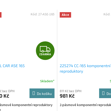
Kód:
27-ASE-165
Kód:
Akce
Z
ZDARMA
D
L CAR ASE 165
225274 CC-165 komponentní
A
reproduktory
R
Skladem*
M
Kč bez DPH
811 Kč bez DPH
Do košíku
Do
0 Kč
981 Kč
A
ásmové komponentní reproduktory
2-pásmové komponentní reproduk
m