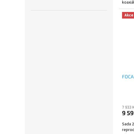
koaxiá
Akce
FOCAL
7 933 
9 59
Sada 
reprod