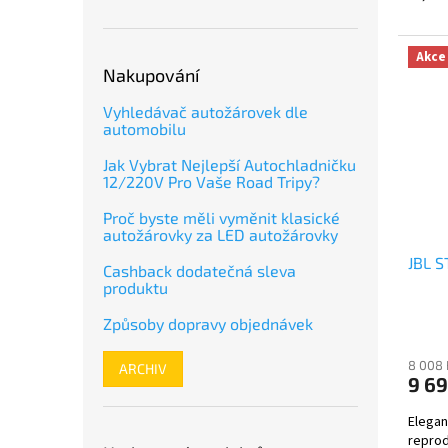
Akce
Nakupování
Vyhledávač autožárovek dle
automobilu
Jak Vybrat Nejlepší Autochladničku
12/220V Pro Vaše Road Tripy?
Proč byste měli vyměnit klasické
autožárovky za LED autožárovky
JBL 
Cashback dodatečná sleva
produktu
Způsoby dopravy objednávek
8 008 
ARCHIV
9 69
Elegan
reprod