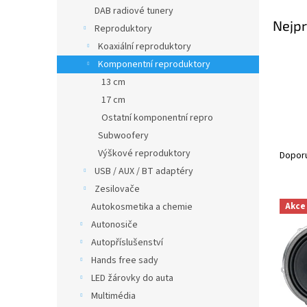
n
DAB radiové tunery
e
Nejpr
Reproduktory
l
Koaxiální reproduktory
Komponentní reproduktory
13 cm
17 cm
Ostatní komponentní repro
Subwoofery
Ř
a
Výškové reproduktory
Dopor
z
USB / AUX / BT adaptéry
e
Zesilovače
V
n
Autokosmetika a chemie
Akce
ý
í
Autonosiče
p
p
Autopříslušenství
i
r
s
o
Hands free sady
p
d
LED žárovky do auta
r
u
Multimédia
o
k