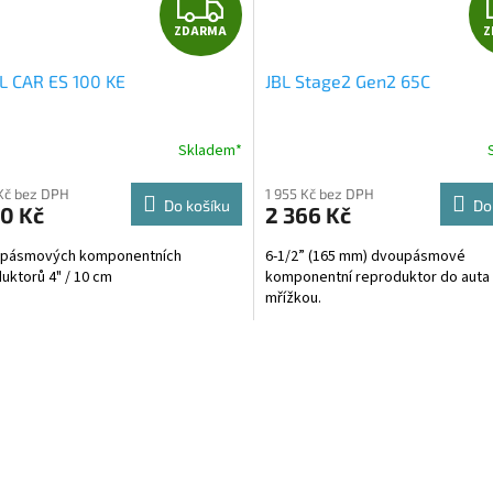
Z
ZDARMA
Z
D
L CAR ES 100 KE
JBL Stage2 Gen2 65C
A
R
Skladem*
M
Kč bez DPH
1 955 Kč bez DPH
Do košíku
Do
0 Kč
2 366 Kč
A
2pásmových komponentních
6-1/2” (165 mm) dvoupásmové
uktorů 4" / 10 cm
komponentní reproduktor do auta
mřížkou.