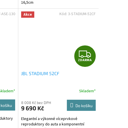
16,5cm
7-ASE-130
Kód:
3-STADIUM-52CF
Akce
Z
ZDARMA
D
JBL STADIUM 52CF
A
R
Skladem*
Skladem*
M
8 008 Kč bez DPH
 košíku
Do košíku
9 690 Kč
A
duktory
Elegantní a výkonné víceprvkové
reproduktory do auta a komponentní