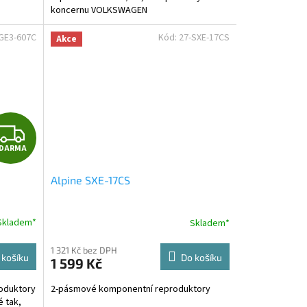
koncernu VOLKSWAGEN
GE3-607C
Kód:
27-SXE-17CS
Akce
Z
DARMA
D
Alpine SXE-17CS
A
R
Skladem*
Skladem*
M
1 321 Kč bez DPH
 košíku
Do košíku
1 599 Kč
A
oduktory
2-pásmové komponentní reproduktory
 tak,