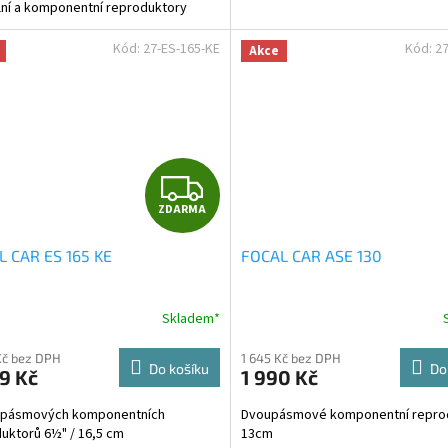
lní a komponentní reproduktory
Kód:
27-ES-165-KE
Kód:
2
Akce
Z
ZDARMA
D
 CAR ES 165 KE
FOCAL CAR ASE 130
A
R
Skladem*
M
Kč bez DPH
1 645 Kč bez DPH
Do košíku
Do
9 Kč
1 990 Kč
A
2pásmových komponentních
Dvoupásmové komponentní repro
uktorů 6½" / 16,5 cm
13cm