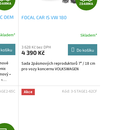
DARMA
ZDARMA
D
D
4C OEM
FOCAL CAR IS VW 180
A
A
R
R
Skladem*
Skladem*
M
M
3 628 Kč bez DPH
 košíku
Do košíku
4 390 Kč
A
A
ónové
Sada 2pásmových reproduktorů 7" / 18 cm
nix
pro vozy koncernu VOLKSWAGEN
nový •
) •…
AGE2-65C
Kód:
3-STAGE1-62CF
Akce