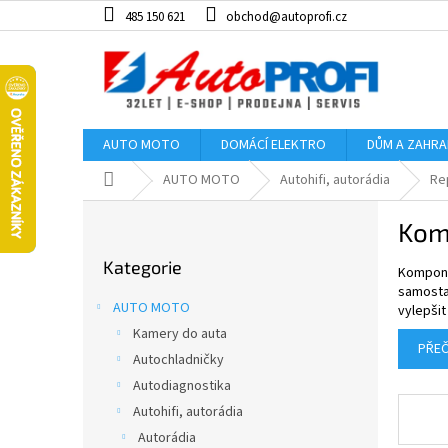
Přejít
485 150 621
obchod@autoprofi.cz
na
obsah
AUTO MOTO
DOMÁCÍ ELEKTRO
DŮM A ZAHR
Domů
AUTO MOTO
Autohifi, autorádia
Re
P
Kom
o
Přeskočit
s
Kategorie
kategorie
Komponen
t
samostat
r
AUTO MOTO
vylepši
a
Kamery do auta
n
PŘEČ
Autochladničky
n
í
Autodiagnostika
p
Autohifi, autorádia
a
Autorádia