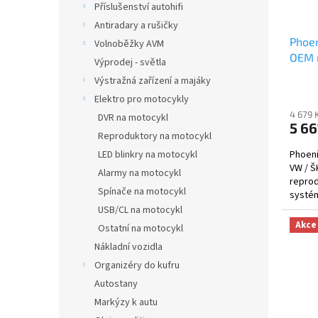
Příslušenství autohifi
d
t
Antiradary a rušičky
u
ů
Phoe
k
Volnoběžky AVM
OEM 
t
Výprodej - světla
ů
Výstražná zařízení a majáky
Elektro pro motocykly
4 679 
DVR na motocykl
5 66
Reproduktory na motocykl
Phoen
LED blinkry na motocykl
VW / Š
Alarmy na motocykl
repro
Spínače na motocykl
systém
USB/CL na motocykl
Akce
Ostatní na motocykl
Nákladní vozidla
Organizéry do kufru
Autostany
Markýzy k autu