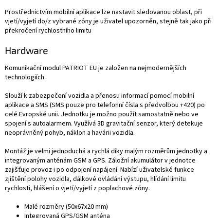
Prostřednictvím mobilní aplikace lze nastavit sledovanou oblast, při
vjetí/vyjetí do/z vybrané zóny je uživatel upozorněn, stejně tak jako při
překročení rychlostního limitu
Hardware
Komunikační modul PATRIOT EU je založen na nejmodernějších
technologiích.
Slouží k zabezpečení vozidla a přenosu informací pomocí mobilní
aplikace a SMS (SMS pouze pro telefonní čísla s předvolbou +420) po
celé Evropské unii. Jednotku je možno použít samostatně nebo ve
spojení s autoalarmem. Využívá 3D gravitační senzor, který detekuje
neoprávněný pohyb, náklon a havárii vozidla.
Montáž je velmi jednoduchá a rychlá díky malým rozměrům jednotky a
integrovaným anténám GSM a GPS. Záložní akumulátor v jednotce
zajišťuje provoz i po odpojení napájení. Nabízí uživatelské funkce
zjištění polohy vozidla, dálkové ovládání výstupu, hlídání limitu
rychlosti, hlášení o vjetí/vyjetí z poplachové zóny.
Malé rozměry (50x67x20 mm)
Integrovaná GPS/GSM anténa