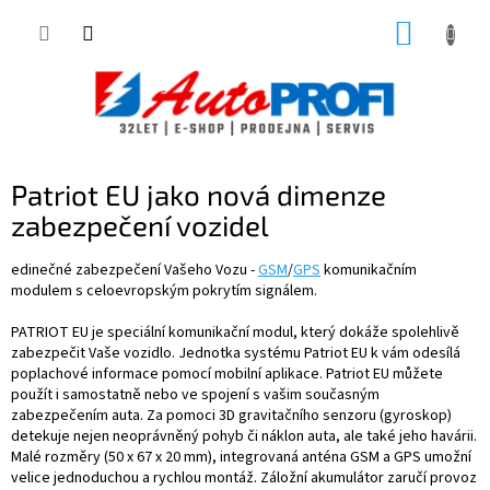
Přejít
NÁKUP
na
obsah
KOŠÍK
Patriot EU jako nová dimenze
zabezpečení vozidel
edinečné zabezpečení Vašeho Vozu -
GSM
/
GPS
komunikačním
modulem s celoevropským pokrytím signálem.
PATRIOT EU je speciální komunikační modul, který dokáže spolehlivě
zabezpečit Vaše vozidlo. Jednotka systému Patriot EU k vám odesílá
poplachové informace pomocí mobilní aplikace. Patriot EU můžete
použít i samostatně nebo ve spojení s vašim současným
zabezpečením auta. Za pomoci 3D gravitačního senzoru (gyroskop)
detekuje nejen neoprávněný pohyb či náklon auta, ale také jeho havárii.
Malé rozměry (50 x 67 x 20 mm), integrovaná anténa GSM a GPS umožní
velice jednoduchou a rychlou montáž. Záložní akumulátor zaručí provoz