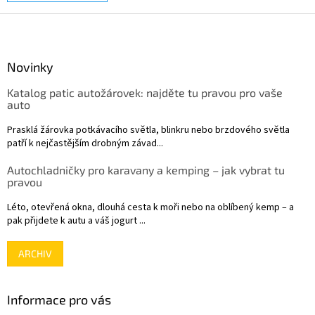
Z
á
p
a
Novinky
t
Katalog patic autožárovek: najděte tu pravou pro vaše
í
auto
Prasklá žárovka potkávacího světla, blinkru nebo brzdového světla
patří k nejčastějším drobným závad...
Autochladničky pro karavany a kemping – jak vybrat tu
pravou
Léto, otevřená okna, dlouhá cesta k moři nebo na oblíbený kemp – a
pak přijdete k autu a váš jogurt ...
ARCHIV
Informace pro vás