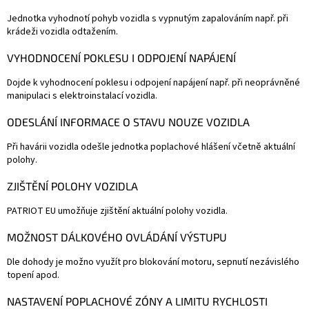
Jednotka vyhodnotí pohyb vozidla s vypnutým zapalováním např. při
krádeži vozidla odtažením.
VYHODNOCENÍ POKLESU I ODPOJENÍ NAPÁJENÍ
Dojde k vyhodnocení poklesu i odpojení napájení např. při neoprávněné
manipulaci s elektroinstalací vozidla.
ODESLÁNÍ INFORMACE O STAVU NOUZE VOZIDLA
Při havárii vozidla odešle jednotka poplachové hlášení včetně aktuální
polohy.
ZJIŠTĚNÍ POLOHY VOZIDLA
PATRIOT EU umožňuje zjištění aktuální polohy vozidla.
MOŽNOST DÁLKOVÉHO OVLÁDÁNÍ VÝSTUPU
Dle dohody je možno využít pro blokování motoru, sepnutí nezávislého
topení apod.
NASTAVENÍ POPLACHOVÉ ZÓNY A LIMITU RYCHLOSTI