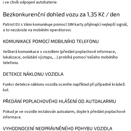
i ve chvíli odpojení autobaterie.
Bezkonkurenční dohled vozu za 1,35 Kč / den
Patriot EU s Vámi komunikuje pomocí SIM karty přijímající nejlepší signál,
a to nezávisle na mobilním operátorovi.
KOMUNIKACE POMOCÍ MOBILNÍHO TELEFONU
Veškerá komunikace s vozidlem (předání poplachové informace,
lokalizace, ovládání výstupu, ...) probíhá pomocí Vašeho mobilního
telefonu.
DETEKCE NÁKLONU VOZIDLA
Funkci detekce náklonu vozidla oceníte například při případné krádeži
kol.
PŘEDÁNÍ POPLACHOVÉHO HLÁŠENÍ OD AUTOALARMU
Pokud je ve vozidle instalován autoalarm, dojde k předání poplachové
informace.
VYHODNOCENÍ NEOPRÁVNĚNÉHO POHYBU VOZIDLA