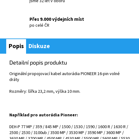
jsme 32 let v oboru
Přes 9.000 výdejních míst
po celé ČR
Popis
Diskuze
Detailní popis produktu
Origin
ální propojovací kabel autorádia PIONEER 16-pin
voln
é
dr
á
ty
Rozměry: šířka 23,2 mm, výška 10 mm.
Například pro autorádia Pioneer:
DEH-P 77 MP / 359 / 845 MP / 1500 / 1530 / 1590 / 1600 R / 1630 R /
2500 / 2530 / 3100ub / 3500 MP / 3530 MP / 3590 MP / 3600 MP /
3630 MP / 3700 MP / 4500 MP / 4530 MP / 5500 MP / 5600 MP / 5530