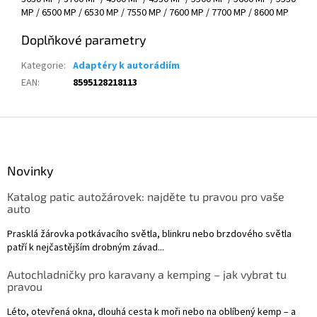
MP / 6500 MP / 6530 MP / 7550 MP / 7600 MP / 7700 MP / 8600 MP
Doplňkové parametry
Kategorie
:
Adaptéry k autorádiím
EAN
:
8595128218113
Z
á
p
a
Novinky
t
Katalog patic autožárovek: najděte tu pravou pro vaše
í
auto
Prasklá žárovka potkávacího světla, blinkru nebo brzdového světla
patří k nejčastějším drobným závad...
Autochladničky pro karavany a kemping – jak vybrat tu
pravou
Léto, otevřená okna, dlouhá cesta k moři nebo na oblíbený kemp – a