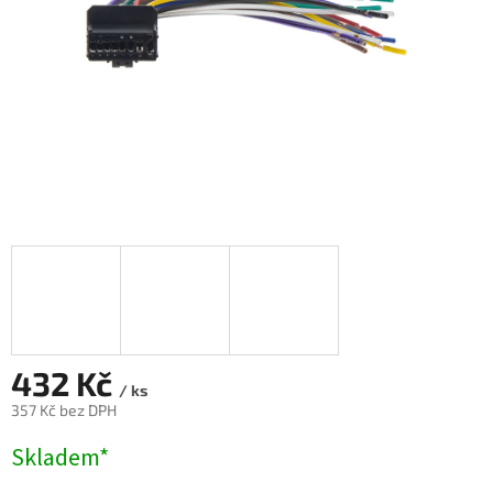
432 Kč
/ ks
357 Kč bez DPH
Měrná
Skladem*
cena: