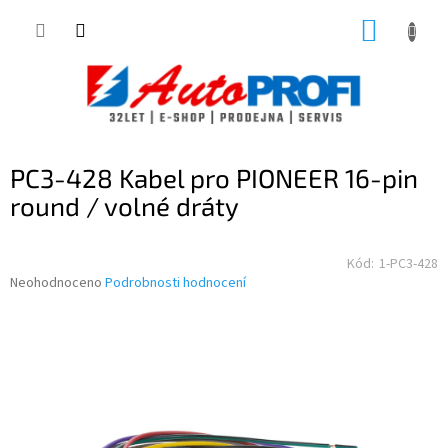
Přejít
NÁKUP
na
obsah
KOŠÍK
PC3-428 Kabel pro PIONEER 16-pin
round / volné dráty
Kód:
1-PC3-428
Průměrné
Neohodnoceno
Podrobnosti hodnocení
hodnocení
produktu
je
0,0
z
5
hvězdiček.