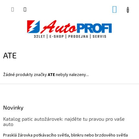
Přejít
NÁKUP
na
obsah
KOŠÍK
ATE
Žádné produkty značky
ATE
nebyly nalezeny...
Z
á
p
a
Novinky
t
Katalog patic autožárovek: najděte tu pravou pro vaše
í
auto
Prasklá žárovka potkávacího světla, blinkru nebo brzdového světla