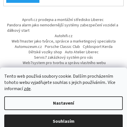
Aprofi.cz prodejna a montážní středisko Liberec
Pandora alarm jako nemodernější systémy zabezpečení vozidel a
dálkový start
Autohifi.cz
Web7master jako tvůrce, správce a marketingový specialista
Automuzeum.cz
Porsche Classic Club
Cyklosport Kerda
Dětské vozíky shop
Auto Atelier Liberec
Servis7 zakázkový systém pro vás
Web7system pro tvorbu a správu vlastního webu
Dárek
Tento web používá soubory cookie. Dalším procházením
tohoto webu vyjadřujete souhlas s jejich používáním.. Více
informací
zde
.
Vytvořil Shoptet
Nastavení
Copyright 2026
AUTOPROFI CZ
. Všechna práva vyhrazena.
Upravit
Souhlasím
nastavení cookies