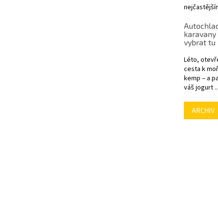
nejčastější
Autochlad
karavany 
vybrat tu
Léto, otevř
cesta k moř
kemp – a pa
váš jogurt ..
ARCHIV