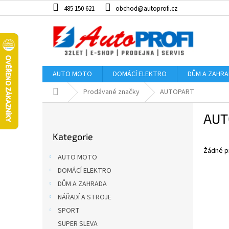
Přejít
485 150 621
obchod@autoprofi.cz
na
obsah
AUTO MOTO
DOMÁCÍ ELEKTRO
DŮM A ZAHR
Domů
Prodávané značky
AUTOPART
P
AUT
o
Přeskočit
s
Kategorie
kategorie
t
Žádné p
r
AUTO MOTO
a
DOMÁCÍ ELEKTRO
n
DŮM A ZAHRADA
n
í
NÁŘADÍ A STROJE
p
SPORT
a
SUPER SLEVA