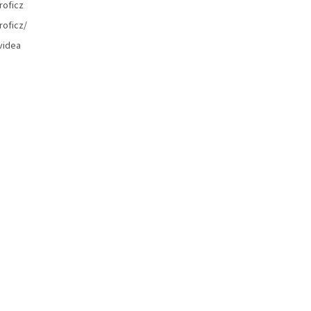
roficz
roficz/
videa