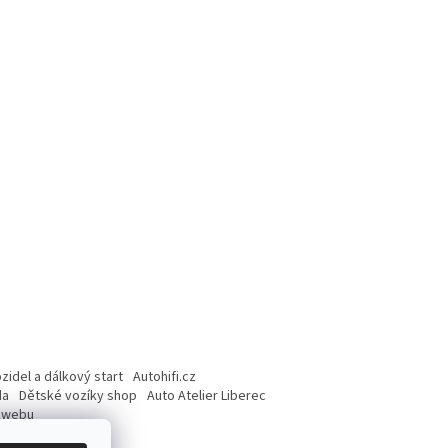
idel a dálkový start
Autohifi.cz
da
Dětské vozíky shop
Auto Atelier Liberec
o webu