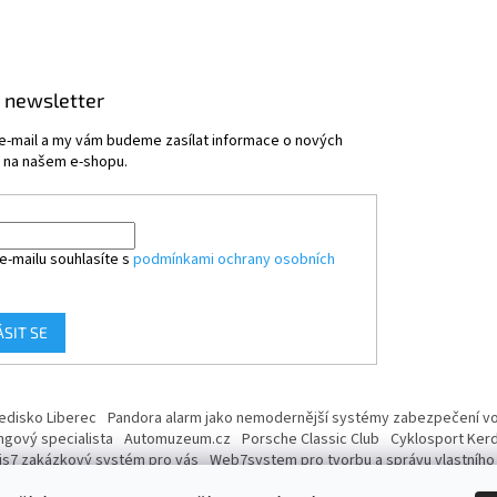
 newsletter
 e-mail a my vám budeme zasílat informace o nových
 na našem e-shopu.
e-mailu souhlasíte s
podmínkami ochrany osobních
ÁSIT SE
ředisko Liberec
Pandora alarm jako nemodernější systémy zabezpečení voz
ngový specialista
Automuzeum.cz
Porsche Classic Club
Cyklosport Ker
is7 zakázkový systém pro vás
Web7system pro tvorbu a správu vlastníh