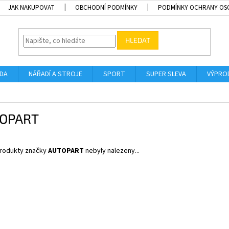
JAK NAKUPOVAT
OBCHODNÍ PODMÍNKY
PODMÍNKY OCHRANY OS
HLEDAT
ADA
NÁŘADÍ A STROJE
SPORT
SUPER SLEVA
VÝPRO
OPART
rodukty značky
AUTOPART
nebyly nalezeny...