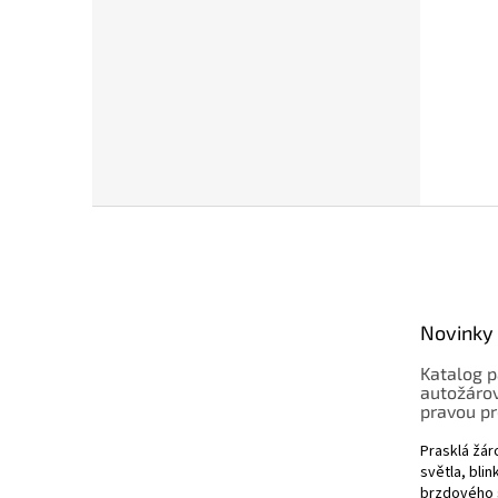
Z
á
p
a
t
Novinky
í
Katalog p
autožárov
pravou pr
Prasklá žá
světla, bli
brzdového s