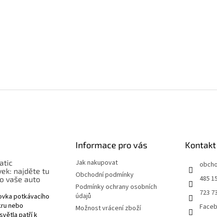
Informace pro vás
Kontakt
atic
Jak nakupovat
obch
ek: najděte tu
Obchodní podmínky
485 1
o vaše auto
Podmínky ochrany osobních
723 7
údajů
rovka potkávacího
nkru nebo
Face
Možnost vrácení zboží
větla patří k