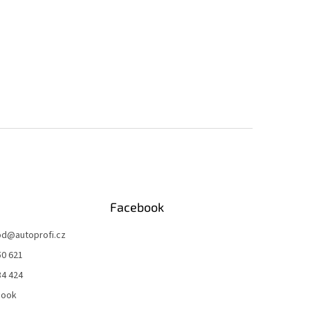
Facebook
od
@
autoprofi.cz
50 621
34 424
book