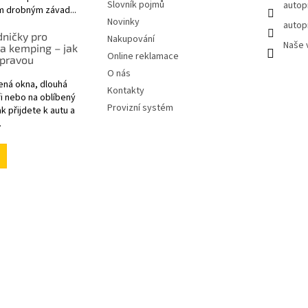
Slovník pojmů
autop
m drobným závad...
Novinky
autop
ničky pro
Nakupování
Naše 
a kemping – jak
Online reklamace
 pravou
O nás
ená okna, dlouhá
Kontakty
i nebo na oblíbený
Provizní systém
k přijdete k autu a
.