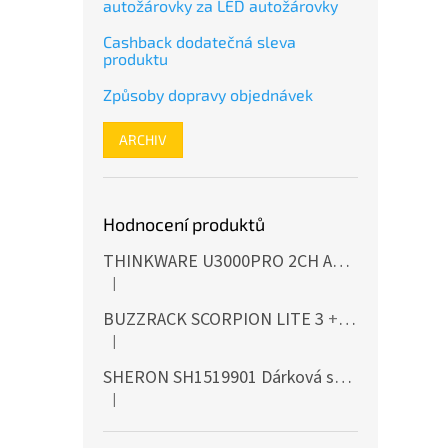
autožárovky za LED autožárovky
Cashback dodatečná sleva
produktu
Způsoby dopravy objednávek
ARCHIV
Hodnocení produktů
THINKWARE U3000PRO 2CH Autokamera 4K+2K, HDR, WiFi, GPS, BT, mikrovlnné senzory
|
Hodnocení produktu je 5 z 5 hvězdiček.
BUZZRACK SCORPION LITE 3
+ Cashback 500 Kč jako dodatečná sleva za platbu předem
|
Hodnocení produktu je 5 z 5 hvězdiček.
SHERON SH1519901 Dárková sada EXTERIÉR
|
Hodnocení produktu je 5 z 5 hvězdiček.