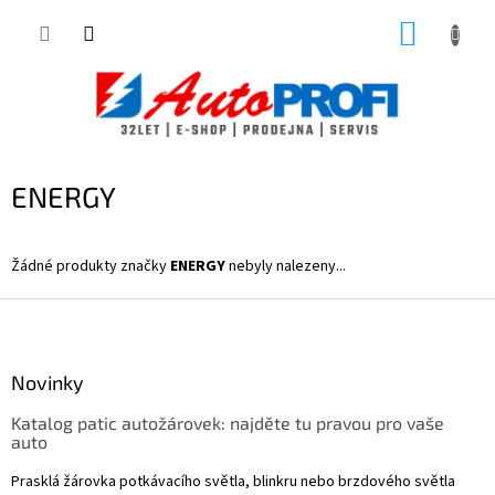
Přejít
NÁKUP
na
obsah
KOŠÍK
ENERGY
Žádné produkty značky
ENERGY
nebyly nalezeny...
Z
á
p
a
Novinky
t
Katalog patic autožárovek: najděte tu pravou pro vaše
í
auto
Prasklá žárovka potkávacího světla, blinkru nebo brzdového světla