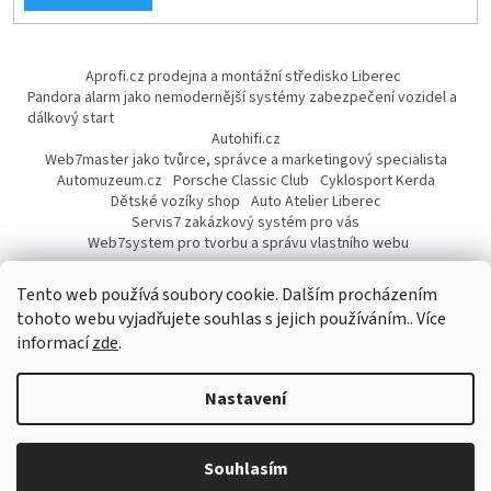
Aprofi.cz prodejna a montážní středisko Liberec
Pandora alarm jako nemodernější systémy zabezpečení vozidel a
dálkový start
Autohifi.cz
Web7master jako tvůrce, správce a marketingový specialista
Automuzeum.cz
Porsche Classic Club
Cyklosport Kerda
Dětské vozíky shop
Auto Atelier Liberec
Servis7 zakázkový systém pro vás
Web7system pro tvorbu a správu vlastního webu
Dárek
Tento web používá soubory cookie. Dalším procházením
tohoto webu vyjadřujete souhlas s jejich používáním.. Více
informací
zde
.
Vytvořil Shoptet
Nastavení
Copyright 2026
AUTOPROFI CZ
. Všechna práva vyhrazena.
Upravit
Souhlasím
nastavení cookies