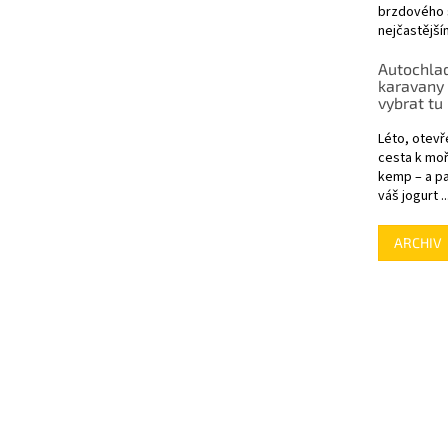
brzdového s
nejčastější
Autochlad
karavany 
vybrat tu
Léto, otevř
cesta k moř
kemp – a pa
váš jogurt ..
ARCHIV