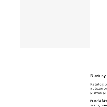
Z
á
p
a
t
Novinky
í
Katalog p
autožárov
pravou pr
Prasklá žá
světla, bli