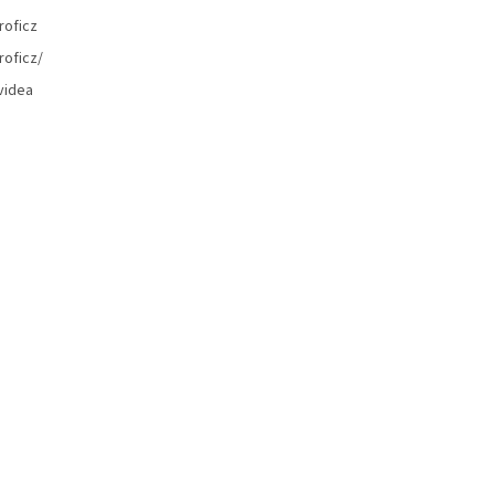
roficz
roficz/
videa