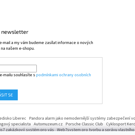
 newsletter
 e-mail a my vám budeme zasílat informace o nových
 na našem e-shopu.
e-mailu souhlasíte s
podmínkami ochrany osobních
ÁSIT SE
ředisko Liberec
Pandora alarm jako nemodernější systémy zabezpečení voz
ngový specialista
Automuzeum.cz
Porsche Classic Club
Cyklosport Ker
is7 zakázkový systém pro vás
Web7system pro tvorbu a správu vlastníh