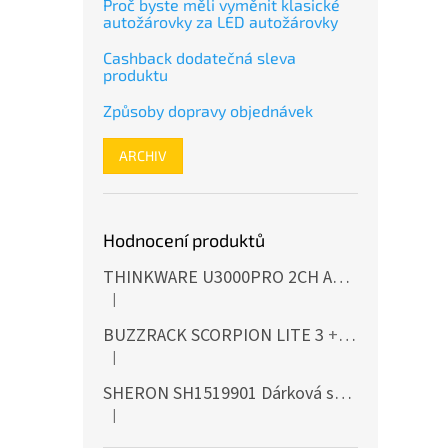
Proč byste měli vyměnit klasické
autožárovky za LED autožárovky
Cashback dodatečná sleva
produktu
Způsoby dopravy objednávek
ARCHIV
Hodnocení produktů
THINKWARE U3000PRO 2CH Autokamera 4K+2K, HDR, WiFi, GPS, BT, mikrovlnné senzory
|
Hodnocení produktu je 5 z 5 hvězdiček.
BUZZRACK SCORPION LITE 3
+ Cashback 500 Kč jako dodatečná sleva za platbu předem
|
Hodnocení produktu je 5 z 5 hvězdiček.
SHERON SH1519901 Dárková sada EXTERIÉR
|
Hodnocení produktu je 5 z 5 hvězdiček.