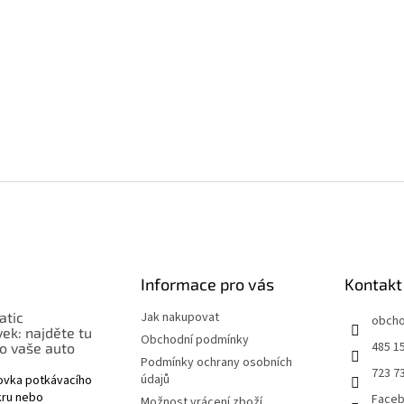
Informace pro vás
Kontakt
atic
Jak nakupovat
obch
ek: najděte tu
Obchodní podmínky
485 1
o vaše auto
Podmínky ochrany osobních
723 7
údajů
rovka potkávacího
nkru nebo
Face
Možnost vrácení zboží