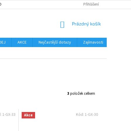
OBNÍCH ÚDAJŮ
MOŽNOST VRÁCENÍ ZBOŽÍ
Přihlášení
SLOVNÍK POJMŮ
NO
NÁKUPNÍ
Prázdný košík
KOŠÍK
DEJ
AKCE
Nejčastější dotazy
Zajímavosti
Značky
3
položek celkem
d:
1-GX-33
Kód:
1-GX-30
Akce