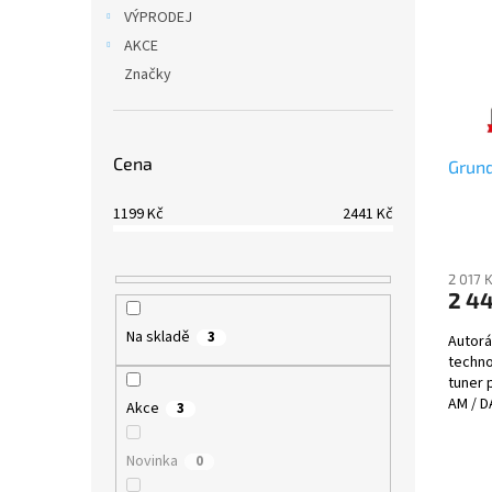
i
r
n
VÝPRODEJ
s
o
e
AKCE
p
d
l
r
u
Značky
o
k
d
t
u
ů
Cena
Grun
k
t
1199
Kč
2441
Kč
ů
2 017 
2 44
Na skladě
3
Autorá
techno
tuner 
AM / D
Akce
3
vynikají
Novinka
0