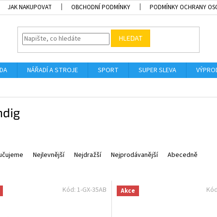
JAK NAKUPOVAT
OBCHODNÍ PODMÍNKY
PODMÍNKY OCHRANY OS
HLEDAT
ADA
NÁŘADÍ A STROJE
SPORT
SUPER SLEVA
VÝPRO
ndig
učujeme
Nejlevnější
Nejdražší
Nejprodávanější
Abecedně
Kód:
1-GX-35AB
Kó
Akce