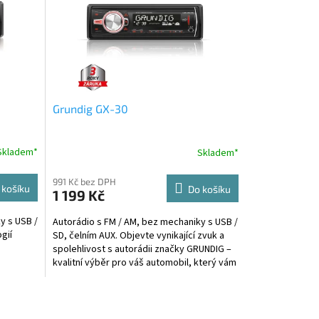
Grundig GX-30
Skladem*
Skladem*
991 Kč bez DPH
 košíku
Do košíku
1 199 Kč
y s USB /
Autorádio s FM / AM, bez mechaniky s USB /
gií
SD, čelním AUX. Objevte vynikající zvuk a
spolehlivost s autorádii značky GRUNDIG –
kvalitní výběr pro váš automobil, který vám
zaručí...