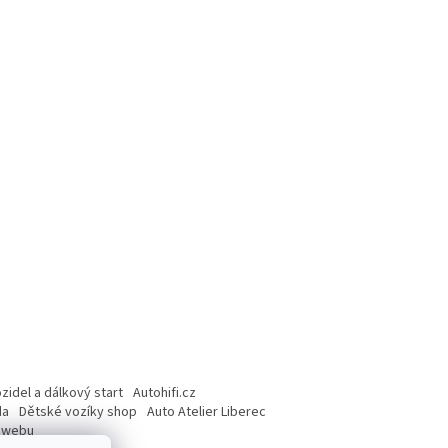
idel a dálkový start
Autohifi.cz
da
Dětské vozíky shop
Auto Atelier Liberec
o webu