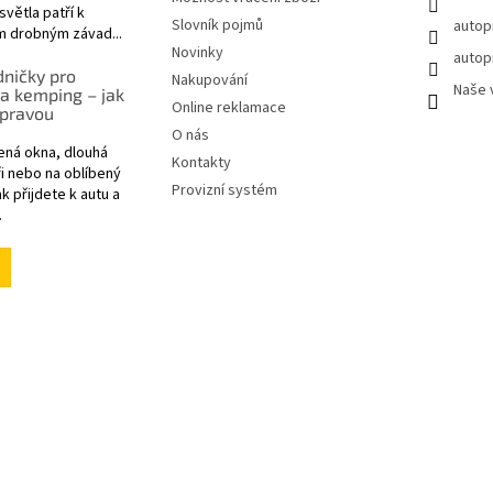
větla patří k
Slovník pojmů
autop
m drobným závad...
Novinky
autop
ničky pro
Nakupování
Naše 
a kemping – jak
Online reklamace
 pravou
O nás
ená okna, dlouhá
Kontakty
i nebo na oblíbený
Provizní systém
k přijdete k autu a
.