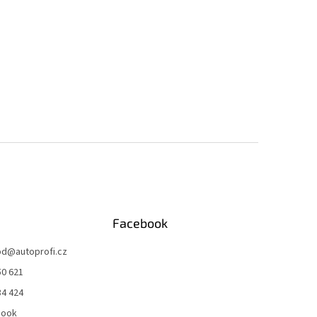
Facebook
od
@
autoprofi.cz
50 621
34 424
book