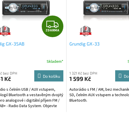
Z
ZDARMA
D
dig GX-35AB
Grundig GX-33
A
R
Skladem*
M
Kč bez DPH
1 321 Kč bez DPH
Do košíku
Do
1 Kč
1 599 Kč
A
dio s čelním USB / AUX vstupem,
Autorádio s FM / AM, bez mechanik
logií Bluetooth a vestavěným dvojitý
SD, čelním AUX vstupem a technolo
pro analogové i digitální příjem FM /
Bluetooth.
AB+ - Radio Data System. Objevte
cí...
O
v