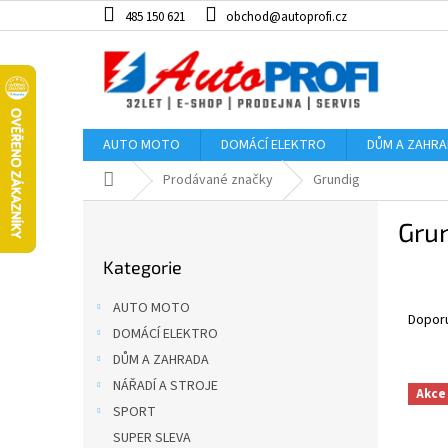
Přejít
485 150 621
obchod@autoprofi.cz
na
obsah
AUTO MOTO
DOMÁCÍ ELEKTRO
DŮM A ZAHR
Domů
Prodávané značky
Grundig
P
Gru
o
Přeskočit
s
Kategorie
kategorie
t
Ř
r
AUTO MOTO
a
a
Dopor
DOMÁCÍ ELEKTRO
z
n
DŮM A ZAHRADA
e
n
V
n
í
NÁŘADÍ A STROJE
Akce
ý
í
p
SPORT
p
p
a
SUPER SLEVA