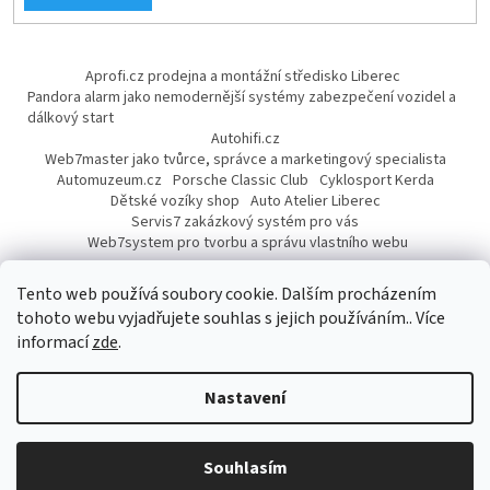
Aprofi.cz prodejna a montážní středisko Liberec
Pandora alarm jako nemodernější systémy zabezpečení vozidel a
dálkový start
Autohifi.cz
Web7master jako tvůrce, správce a marketingový specialista
Automuzeum.cz
Porsche Classic Club
Cyklosport Kerda
Dětské vozíky shop
Auto Atelier Liberec
Servis7 zakázkový systém pro vás
Web7system pro tvorbu a správu vlastního webu
Dárek
Tento web používá soubory cookie. Dalším procházením
tohoto webu vyjadřujete souhlas s jejich používáním.. Více
informací
zde
.
Vytvořil Shoptet
Nastavení
Copyright 2026
AUTOPROFI CZ
. Všechna práva vyhrazena.
Upravit
Souhlasím
nastavení cookies