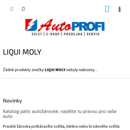
Přejít
NÁKUP
na
obsah
KOŠÍK
LIQUI MOLY
Žádné produkty značky
LIQUI MOLY
nebyly nalezeny...
Z
á
p
a
Novinky
t
Katalog patic autožárovek: najděte tu pravou pro vaše
í
auto
Prasklá žárovka potkávacího světla, blinkru nebo brzdového světla