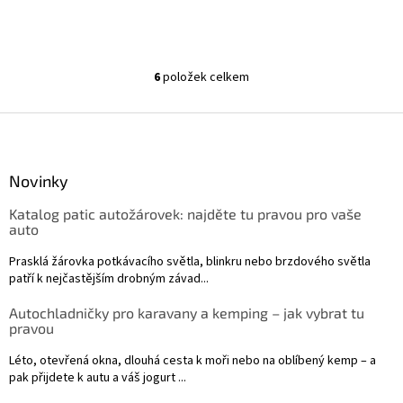
6
položek celkem
O
v
l
Z
á
á
d
p
a
a
Novinky
c
t
í
Katalog patic autožárovek: najděte tu pravou pro vaše
í
p
auto
r
v
Prasklá žárovka potkávacího světla, blinkru nebo brzdového světla
k
patří k nejčastějším drobným závad...
y
v
Autochladničky pro karavany a kemping – jak vybrat tu
ý
pravou
p
i
Léto, otevřená okna, dlouhá cesta k moři nebo na oblíbený kemp – a
s
pak přijdete k autu a váš jogurt ...
u