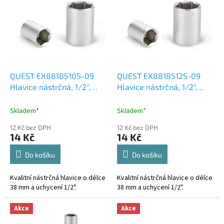
r
p
o
i
d
s
u
p
k
r
t
o
ů
d
QUEST EX8818510S-09
QUEST EX8818512S-09
u
Hlavice nástrčná, 1/2",
Hlavice nástrčná, 1/2",
k
10mm, L 38mm, CrV
12mm, L 38mm, CrV
t
Skladem*
Skladem*
ů
12 Kč bez DPH
12 Kč bez DPH
14 Kč
14 Kč
Do košíku
Do košíku
Kvalitní nástrčná hlavice o délce
Kvalitní nástrčná hlavice o délce
38 mm a uchycení 1/2".
38 mm a uchycení 1/2".
Akce
Akce