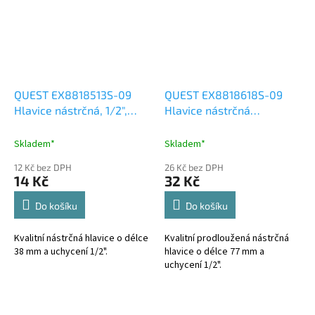
QUEST EX8818513S-09
QUEST EX8818618S-09
Hlavice nástrčná, 1/2",
Hlavice nástrčná
13mm, L 38mm, CrV
prodloužená, 1/2", 18mm, L
77mm, CrV
Skladem*
Skladem*
12 Kč bez DPH
26 Kč bez DPH
14 Kč
32 Kč
Do košíku
Do košíku
Kvalitní nástrčná hlavice o délce
Kvalitní prodloužená nástrčná
38 mm a uchycení 1/2".
hlavice o délce 77 mm a
uchycení 1/2".