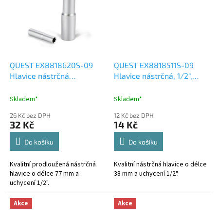
QUEST EX8818620S-09
QUEST EX8818511S-09
Hlavice nástrčná
Hlavice nástrčná, 1/2",
prodloužená, 1/2", 20mm,
11mm, L 38mm, CrV
L 77mm, CrV
Skladem*
Skladem*
26 Kč bez DPH
12 Kč bez DPH
32 Kč
14 Kč
Do košíku
Do košíku
Kvalitní prodloužená nástrčná
Kvalitní nástrčná hlavice o délce
hlavice o délce 77 mm a
38 mm a uchycení 1/2".
uchycení 1/2".
Akce
Akce