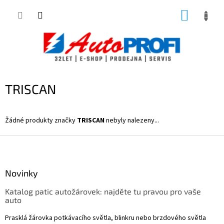
Přejít
NÁKUP
na
obsah
KOŠÍK
TRISCAN
Žádné produkty značky
TRISCAN
nebyly nalezeny...
Z
á
p
a
Novinky
t
Katalog patic autožárovek: najděte tu pravou pro vaše
í
auto
Prasklá žárovka potkávacího světla, blinkru nebo brzdového světla