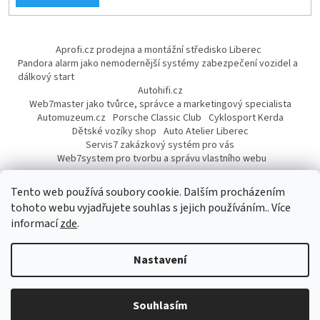
Aprofi.cz prodejna a montážní středisko Liberec
Pandora alarm jako nemodernější systémy zabezpečení vozidel a
dálkový start
Autohifi.cz
Web7master jako tvůrce, správce a marketingový specialista
Automuzeum.cz
Porsche Classic Club
Cyklosport Kerda
Dětské vozíky shop
Auto Atelier Liberec
Servis7 zakázkový systém pro vás
Web7system pro tvorbu a správu vlastního webu
Dárek
Tento web používá soubory cookie. Dalším procházením
tohoto webu vyjadřujete souhlas s jejich používáním.. Více
informací
zde
.
Vytvořil Shoptet
Nastavení
Copyright 2026
AUTOPROFI CZ
. Všechna práva vyhrazena.
Upravit
Souhlasím
nastavení cookies