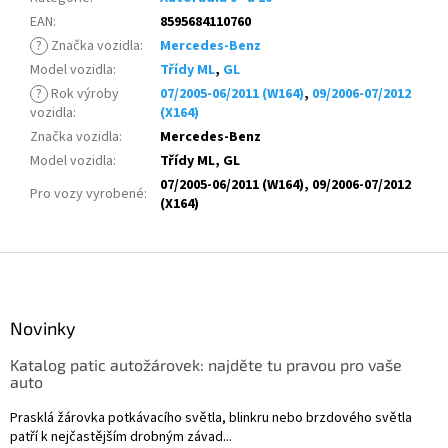
EAN
:
8595684110760
?
Značka vozidla
:
Mercedes-Benz
Model vozidla
:
Třídy ML
,
GL
?
Rok výroby
07/2005-06/2011 (W164)
,
09/2006-07/2012
vozidla
:
(X164)
Značka vozidla
:
Mercedes-Benz
Model vozidla
:
Třídy ML, GL
07/2005-06/2011 (W164), 09/2006-07/2012
Pro vozy vyrobené
:
(X164)
Z
á
p
a
Novinky
t
Katalog patic autožárovek: najděte tu pravou pro vaše
í
auto
Prasklá žárovka potkávacího světla, blinkru nebo brzdového světla
patří k nejčastějším drobným závad...