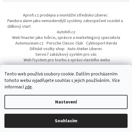
Aprofi.cz prodejna a montážní středisko Liberec
Pandora alarm jako nemodernější systémy zabezpečení vozidel a
dálkový start
Autohifi.cz
Web7master jako tvůrce, správce a marketingový specialista
Automuzeum.cz
Porsche Classic Club
Cyklosport Kerda
Dětské vozíky shop
Auto Atelier Liberec
Servis7 zakázkový systém pro vás
Web7system pro tvorbu a správu vlastního webu
Dárek
Tento web používá soubory cookie. Dalším procházením
tohoto webu vyjadřujete souhlas s jejich používáním.. Více
informací
zde
.
Vytvořil Shoptet
Nastavení
Copyright 2026
AUTOPROFI CZ
. Všechna práva vyhrazena.
Upravit
Souhlasím
nastavení cookies