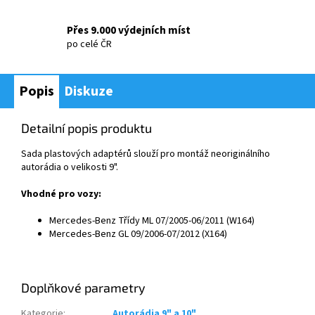
Přes 9.000 výdejních míst
po celé ČR
Popis
Diskuze
Detailní popis produktu
Sada plastov
ých adaptér
ů slouž
í pro montá
ž neorigin
ální
ho
autor
á
dia o velikosti 9".
Vhodné pro vozy:
Mercedes-Benz Třídy ML 07/2005-06/2011 (W164)
Mercedes-Benz GL 09/2006-07/2012 (X164)
Doplňkové parametry
Kategorie
:
Autorádia 9" a 10"