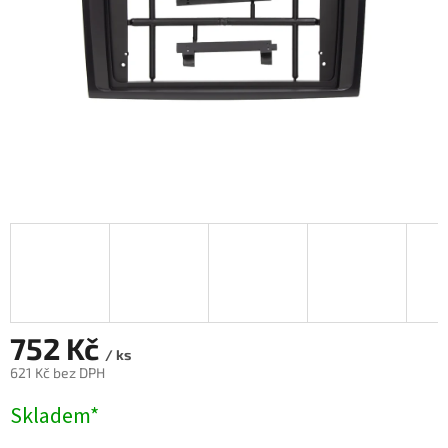
752 Kč
/ ks
621 Kč bez DPH
Měrná
Skladem*
cena: