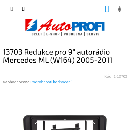
Přejít
NÁKUP
na
obsah
KOŠÍK
13703 Redukce pro 9" autorádio
Mercedes ML (W164) 2005-2011
Kód:
1-13703
Průměrné
Neohodnoceno
Podrobnosti hodnocení
hodnocení
produktu
je
0,0
z
5
hvězdiček.