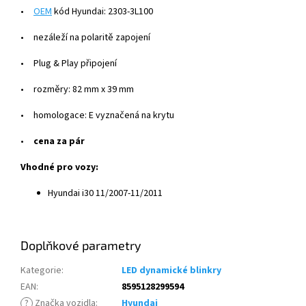
•
OEM
k
ó
d Hyundai: 2303-3L100
•
nez
á
lež
í
na polaritě zapojen
í
•
Plug & Play připojen
í
•
rozměry: 82 mm x 39 mm
•
homologace: E vyznačen
á
na krytu
•
cena za p
á
r
Vhodné pro vozy:
Hyundai i30 11/2007-11/2011
Doplňkové parametry
Kategorie
:
LED dynamické blinkry
EAN
:
8595128299594
?
Značka vozidla
:
Hyundai