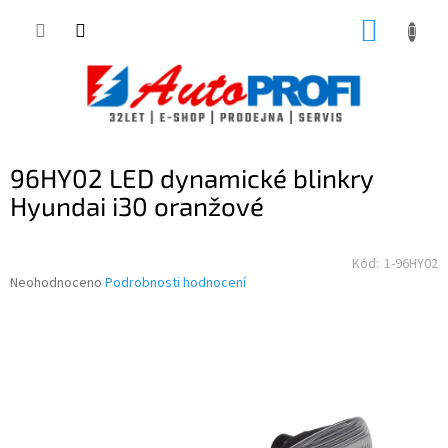
Přejít
NÁKUP
na
obsah
KOŠÍK
96HY02 LED dynamické blinkry
Hyundai i30 oranžové
Kód:
1-96HY02
Průměrné
Neohodnoceno
Podrobnosti hodnocení
hodnocení
produktu
je
0,0
z
5
hvězdiček.