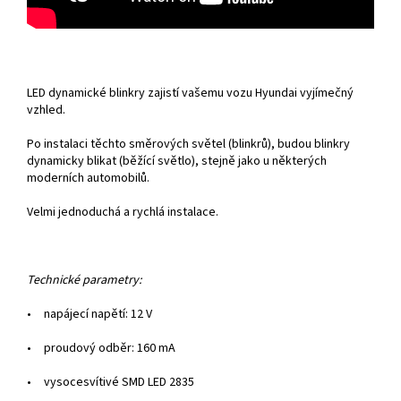
LED dynamick
é
blinkry zajist
í
vašemu vozu Hyundai vyj
í
mečn
ý
vzhled.
Po instalaci těchto směrov
ý
ch světel (blinkrů), budou blinkry
dynamicky blikat (běž
í
c
í
světlo), stejně jako u někter
ý
ch
modern
í
ch automobilů.
Velmi jednoduch
á
a rychl
á
instalace.
Technick
é
parametry:
•
nap
á
jec
í
napět
í
: 12 V
•
proudov
ý
odběr: 160 mA
•
vysocesv
í
tiv
é
SMD LED 2835