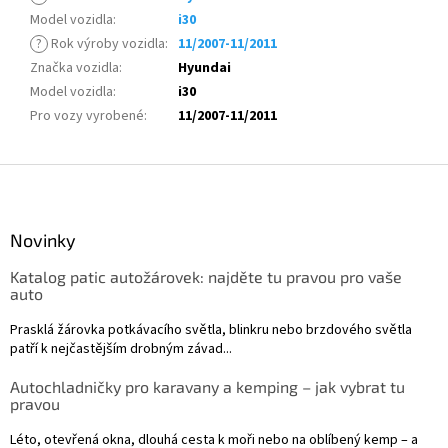
Model vozidla
:
i30
?
Rok výroby vozidla
:
11/2007-11/2011
Značka vozidla
:
Hyundai
Model vozidla
:
i30
Pro vozy vyrobené
:
11/2007-11/2011
Z
á
p
a
Novinky
t
Katalog patic autožárovek: najděte tu pravou pro vaše
í
auto
Prasklá žárovka potkávacího světla, blinkru nebo brzdového světla
patří k nejčastějším drobným závad...
Autochladničky pro karavany a kemping – jak vybrat tu
pravou
Léto, otevřená okna, dlouhá cesta k moři nebo na oblíbený kemp – a