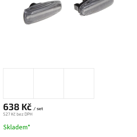
638 Kč
/ set
527 Kč bez DPH
Měrná
Skladem*
cena: