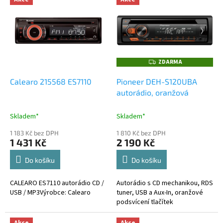
d
ý
u
p
k
i
t
s
ů
p
r
ZDARMA
Z
o
D
A
d
Calearo 215568 ES7110
Pioneer DEH-S120UBA
R
M
u
autorádio, oranžová
A
k
t
Skladem*
Skladem*
ů
1 183 Kč bez DPH
1 810 Kč bez DPH
1 431 Kč
2 190 Kč
Do košíku
Do košíku
CALEARO ES7110 autorádio CD /
Autorádio s CD mechanikou, RDS
USB / MP3Výrobce: Calearo
tuner, USB a Aux-In, oranžové
podsvícení tlačítek