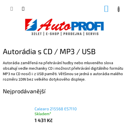
Přejít
NÁKUP
na
obsah
KOŠÍK
Autorádia s CD / MP3 / USB
Autorádia zaměřená na přehrávání hudby nebo mluveného slova
obsahují vedle mechaniky CD i možnost přehrávání digitálního formátu
MP3 na CD nosiči i z USB paměti. Většinou se jedná o autorádia malého
rozměru 1DIN bez velkého dotykového displeje.
Nejprodávanější
Calearo 215568 ES7110
Skladem*
1 431 Kč