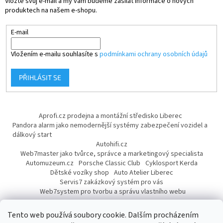
Vložte svůj e-mail a my vám budeme zasílat informace o nových
produktech na našem e-shopu.
E-mail
Vložením e-mailu souhlasíte s
podmínkami ochrany osobních údajů
PŘIHLÁSIT SE
Aprofi.cz prodejna a montážní středisko Liberec
Pandora alarm jako nemodernější systémy zabezpečení vozidel a
dálkový start
Autohifi.cz
Web7master jako tvůrce, správce a marketingový specialista
Automuzeum.cz
Porsche Classic Club
Cyklosport Kerda
Dětské vozíky shop
Auto Atelier Liberec
Servis7 zakázkový systém pro vás
Web7system pro tvorbu a správu vlastního webu
Dárek
Tento web používá soubory cookie. Dalším procházením