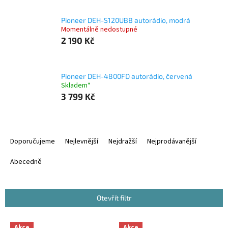
Pioneer DEH-S120UBB autorádio, modrá
Momentálně nedostupné
2 190 Kč
Pioneer DEH-4800FD autorádio, červená
Skladem*
3 799 Kč
Ř
a
Doporučujeme
Nejlevnější
Nejdražší
Nejprodávanější
z
e
Abecedně
n
í
p
Otevřít filtr
r
o
V
Akce
Akce