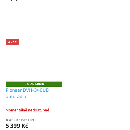
Akce
ZDARMA
Z
D
Pioneer DVH-340UB
A
autorádio
R
M
A
Momentálně nedostupné
4 462 Kč bez DPH
5 399 Kč