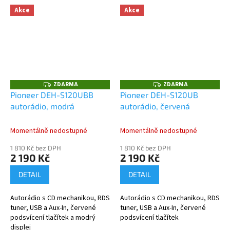
Akce
Akce
ZDARMA
ZDARMA
Z
Z
D
D
Pioneer DEH-S120UBB
Pioneer DEH-S120UB
A
A
autorádio, modrá
autorádio, červená
R
R
M
M
A
A
Momentálně nedostupné
Momentálně nedostupné
1 810 Kč bez DPH
1 810 Kč bez DPH
2 190 Kč
2 190 Kč
DETAIL
DETAIL
Autorádio s CD mechanikou, RDS
Autorádio s CD mechanikou, RDS
tuner, USB a Aux-In, červené
tuner, USB a Aux-In, červené
podsvícení tlačítek a modrý
podsvícení tlačítek
displej