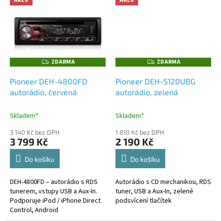
Akce
Akce
ZDARMA
ZDARMA
Z
Z
D
D
A
A
Pioneer DEH-4800FD
Pioneer DEH-S120UBG
R
R
M
M
autorádio, červená
autorádio, zelená
A
A
Skladem*
Skladem*
3 140 Kč bez DPH
1 810 Kč bez DPH
3 799 Kč
2 190 Kč
Do košíku
Do košíku
DEH-4800FD – autorádio s RDS
Autorádio s CD mechanikou, RDS
tunerem, vstupy USB a Aux-In.
tuner, USB a Aux-In, zelené
Podporuje iPod / iPhone Direct
podsvícení tlačítek
Control, Android