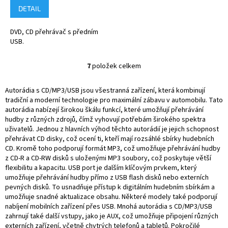
DETAIL
DVD, CD přehrávač s předním
USB.
7
položek celkem
O
v
l
Autorádia s CD/MP3/USB jsou všestranná zařízení, která kombinují
á
tradiční a moderní technologie pro maximální zábavu v automobilu. Tato
d
autorádia nabízejí širokou škálu funkcí, které umožňují přehrávání
a
hudby z různých zdrojů, čímž vyhovují potřebám širokého spektra
c
uživatelů. Jednou z hlavních výhod těchto autorádií je jejich schopnost
í
přehrávat CD disky, což ocení ti, kteří mají rozsáhlé sbírky hudebních
p
CD. Kromě toho podporují formát MP3, což umožňuje přehrávání hudby
r
z CD-R a CD-RW disků s uloženými MP3 soubory, což poskytuje větší
v
flexibilitu a kapacitu. USB port je dalším klíčovým prvkem, který
k
umožňuje přehrávání hudby přímo z USB flash disků nebo externích
y
pevných disků. To usnadňuje přístup k digitálním hudebním sbírkám a
v
umožňuje snadné aktualizace obsahu. Některé modely také podporují
ý
nabíjení mobilních zařízení přes USB. Mnohá autorádia s CD/MP3/USB
p
zahrnují také další vstupy, jako je AUX, což umožňuje připojení různých
i
externích zařízení, včetně chytrých telefonů a tabletů. Pokročilé