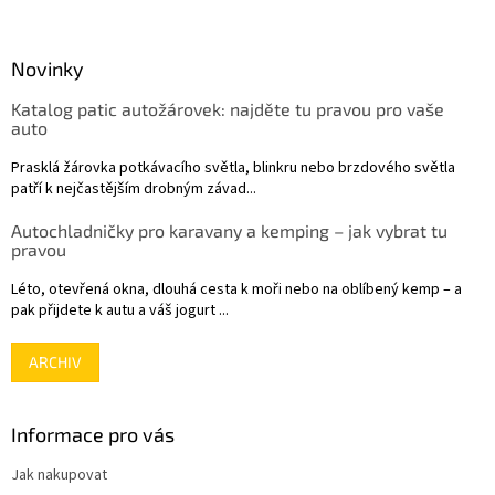
á
p
a
Novinky
t
Katalog patic autožárovek: najděte tu pravou pro vaše
í
auto
Prasklá žárovka potkávacího světla, blinkru nebo brzdového světla
patří k nejčastějším drobným závad...
Autochladničky pro karavany a kemping – jak vybrat tu
pravou
Léto, otevřená okna, dlouhá cesta k moři nebo na oblíbený kemp – a
pak přijdete k autu a váš jogurt ...
ARCHIV
Informace pro vás
Jak nakupovat