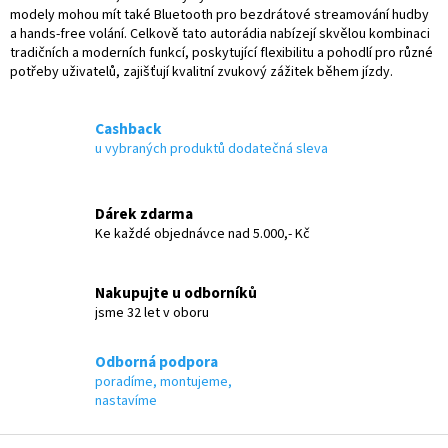
s
modely mohou mít také Bluetooth pro bezdrátové streamování hudby
u
a hands-free volání. Celkově tato autorádia nabízejí skvělou kombinaci
tradičních a moderních funkcí, poskytující flexibilitu a pohodlí pro různé
potřeby uživatelů, zajišťují kvalitní zvukový zážitek během jízdy.
Cashback
u vybraných produktů dodatečná sleva
Dárek zdarma
Ke každé objednávce nad 5.000,- Kč
Nakupujte u odborníků
jsme 32 let v oboru
Odborná podpora
poradíme, montujeme,
nastavíme
Z