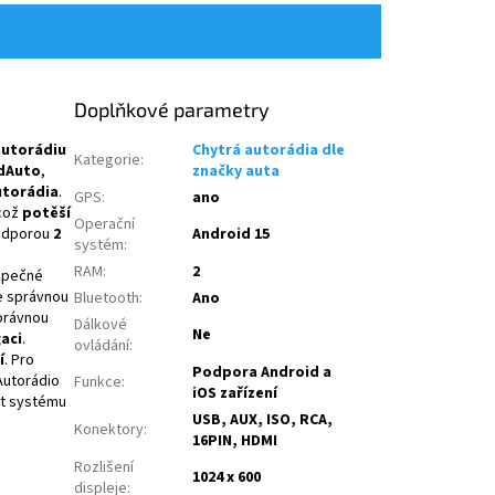
Doplňkové parametry
utorádiu
Chytrá autorádia dle
Kategorie
:
dAuto
,
značky auta
autorádia
.
GPS
:
ano
 což
potěší
Operační
odporou
2
Android 15
systém
:
RAM
:
2
zpečné
se správnou
Bluetooth
:
Ano
správnou
Dálkové
Ne
aci
.
ovládání
:
í
. Pro
Podpora Android a
 Autorádio
Funkce
:
iOS zařízení
st systému
USB, AUX, ISO, RCA,
Konektory
:
16PIN, HDMI
Rozlišení
1024 x 600
displeje
: