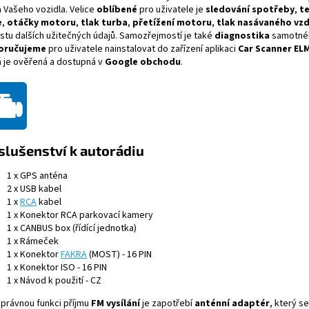
a
Vašeho vozidla.
Velice
oblíbené
pro uživatele je
sledování spotřeby
,
t
e
,
otáčky motoru
,
tlak turba
,
přetížení motoru
,
tlak nasávaného vz
stu dalších užitečných údajů. Samozřejmostí je také
diagnostika
samotnéh
oručujeme
pro uživatele nainstalovat do zařízení aplikaci
Car Scanner EL
á je ověřená a dostupná v
Google obchodu
.
slušenství k autorádiu
1 x GPS anténa
2 x USB kabel
1 x
RCA
kabel
1 x Konektor RCA parkovací kamery
1 x CANBUS box (řídící jednotka)
1 x Rámeček
1 x Konektor
FAKRA
(MOST) - 16 PIN
1 x Konektor ISO - 16 PIN
1 x Návod k použití - CZ
správnou funkci příjmu
FM vysílání
je zapotřebí
anténní adaptér
, který se