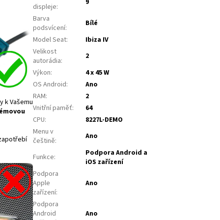
9
displeje
:
Barva
Bílé
podsvícení
:
Model Seat
:
Ibiza IV
Velikost
2
autorádia
:
Výkon
:
4 x 45 W
OS Android
:
Ano
RAM
:
2
ly k Vašemu
Vnitřní paměť
:
64
lémovou
CPU
:
8227L-DEMO
Menu v
Ano
 zapotřebí
češtině
:
Podpora Android a
Funkce
:
iOS zařízení
Podpora
Apple
Ano
zařízení
:
Podpora
Android
Ano