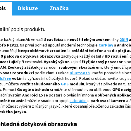
A
is
Diskuze
Značka
ailní popis produktu
jte každý okamžik ve vaší
Seat Ibiza
s
neuvěřitelným zvukem
díky
2DIN
a
ofo PEV11
. Na první pohled upoutá moderní technologie
CarPlay
a
Androi
é umožňují
bezproblémové zrcadlení
a
ovládání telefonu
na
displeji 
o
9 palcová dotyková obrazovka
zachycuje každý detail v
HD rozlišení
,
ucestující
při cestování.
Vysoký výkon
zajistí
čtyřjádrový procesor
s p
RAM
.
Zvukový zážitek
je zaručen
zvukovým ekvalizérem
, který umožňuje
vovat reprodukci
podle chuti. Funkce
Bluetooth
umožní pohodlné a be
dsfree
volání
a vyřizování důležitých hovorů. Pokud si občas nevíte rady 
ou, můžete využít
zabudovaného
GPS
modulu
, který Vás přivede na tu 
u. Pomocí
Google obchodu
si můžete stáhnout svou oblíbenou
GPS navig
ační systém
Android 15
se postará o ovládání mnoha
oblíbených aplikac
ečné couvání
můžete snadno propojit
autorádio
s
parkovací kamerou
.
zí možnost výběru z různých jazyků, které obsahují přeloženou základní čá
eského jazyka
.
ehledná dotyková obrazovka