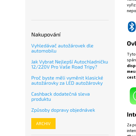
vyři
nepo
Nakupování
Ovl
Vyhledávač autožárovek dle
automobilu
Tyto
spár
Jak Vybrat Nejlepší Autochladničku
disp
12/220V Pro Vaše Road Tripy?
mes
cest
Proč byste měli vyměnit klasické
autožárovky za LED autožárovky
Cashback dodatečná sleva
produktu
Způsoby dopravy objednávek
Int
ARCHIV
Za p
inte