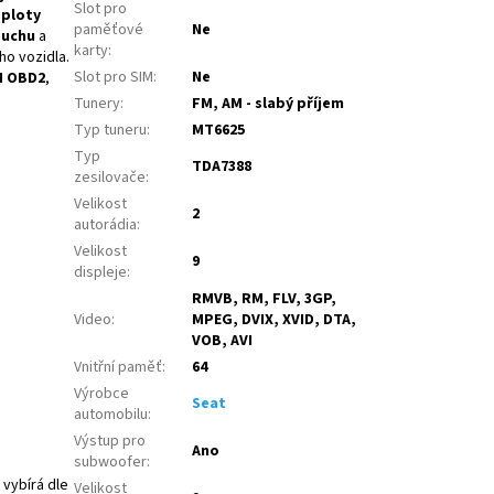
Slot pro
eploty
paměťové
Ne
duchu
a
karty
:
o vozidla.
Slot pro SIM
:
Ne
M OBD2
,
Tunery
:
FM, AM - slabý příjem
Typ tuneru
:
MT6625
Typ
TDA7388
zesilovače
:
Velikost
2
autorádia
:
Velikost
9
displeje
:
RMVB, RM, FLV, 3GP,
Video
:
MPEG, DVIX, XVID, DTA,
VOB, AVI
Vnitřní paměť
:
64
Výrobce
Seat
automobilu
:
Výstup pro
Ano
subwoofer
:
 vybírá dle
Velikost