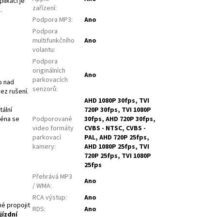
plikací je
zařízení
:
.
Podpora MP3
:
Ano
Podpora
multifunkčního
Ano
volantu
:
Podpora
originálních
Ano
parkovacích
o nad
senzorů
:
ez rušení.
AHD 1080P 30fps, TVI
720P 30fps, TVI 1080P
tální
Podporované
30fps, AHD 720P 30fps,
téna se
video formáty
CVBS - NTSC, CVBS -
parkovací
PAL, AHD 720P 25fps,
kamery
:
AHD 1080P 25fps, TVI
720P 25fps, TVI 1080P
25fps
Přehrává MP3
Ano
/ WMA
:
RCA výstup
:
Ano
né propojit
RDS
:
Ano
jízdní