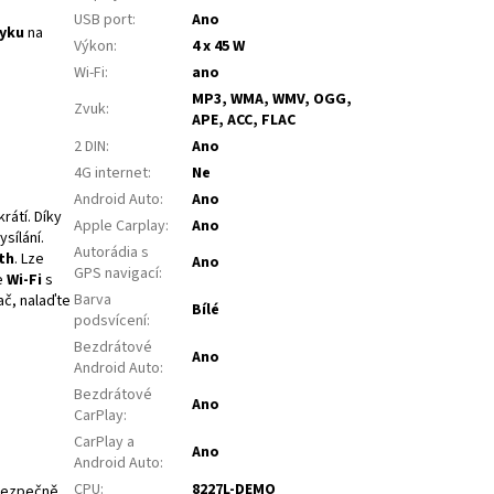
USB port
:
Ano
yku
na
Výkon
:
4 x 45 W
Wi-Fi
:
ano
MP3, WMA, WMV, OGG,
Zvuk
:
APE, ACC, FLAC
2 DIN
:
Ano
4G internet
:
Ne
Android Auto
:
Ano
rátí. Díky
Apple Carplay
:
Ano
sílání.
Autorádia s
th
. Lze
Ano
GPS navigací
:
e
Wi-Fi
s
Barva
ač, nalaďte
Bílé
podsvícení
:
Bezdrátové
Ano
Android Auto
:
Bezdrátové
Ano
CarPlay
:
CarPlay a
Ano
Android Auto
:
CPU
:
8227L-DEMO
ezpečně