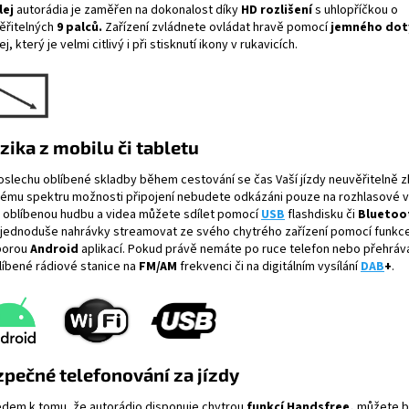
lej
autorádia je zaměřen na dokonalost díky
HD rozlišení
s uhlopříčkou o
ěřitelných
9 palců.
Zařízení zvládnete ovládat hravě pomocí
jemného dot
ej, který je velmi citlivý i při stisknutí ikony v rukavicích.
ika z mobilu či tabletu
oslechu oblíbené skladby během cestování se čas Vaší jízdy neuvěřitelně zk
kému spektru možnosti připojení nebudete odkázáni pouze na rozhlasové vy
 oblíbenou hudbu a videa můžete sdílet pomocí
USB
flashdisku či
Bluetoo
 jednoduše nahrávky streamovat ze svého chytrého zařízení pomocí funkc
porou
Android
aplikací. Pokud právě nemáte po ruce telefon nebo přehráv
blíbené rádiové stanice na
FM/AM
frekvenci či na digitálním vysílání
DAB
+
.
pečné telefonování za jízdy
edem k tomu, že autorádio disponuje chytrou
funkcí Handsfree,
můžete
b