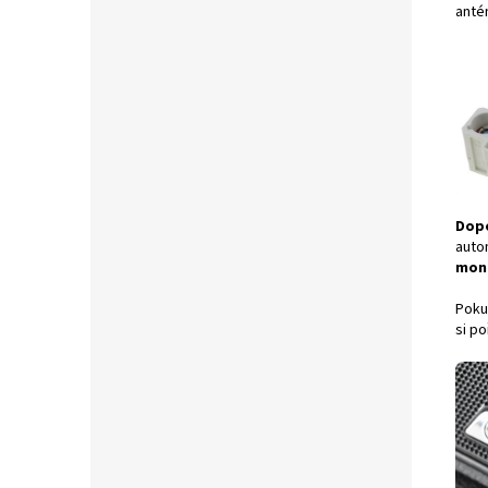
anté
Dop
auto
mon
Poku
si po