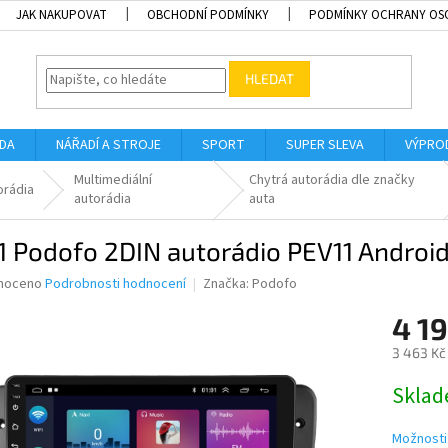
JAK NAKUPOVAT
OBCHODNÍ PODMÍNKY
PODMÍNKY OCHRANY OS
HLEDAT
ADA
NÁŘADÍ A STROJE
SPORT
SUPER SLEVA
VÝPRO
Multimediální
Chytrá autorádia dle značky
orádia
autorádia
auta
 Podofo 2DIN autorádio PEV11 Android,
né
noceno
Podrobnosti hodnocení
Značka:
Podofo
ní
4 1
u
3 463 Kč
Měrná
Sklad
cena:
ek.
Možnosti