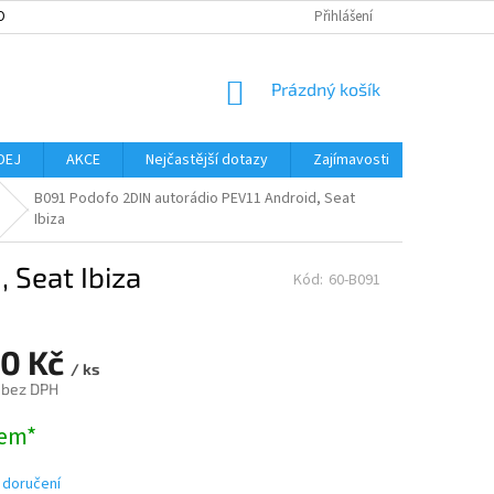
OBNÍCH ÚDAJŮ
MOŽNOST VRÁCENÍ ZBOŽÍ
Přihlášení
SLOVNÍK POJMŮ
NO
NÁKUPNÍ
Prázdný košík
KOŠÍK
DEJ
AKCE
Nejčastější dotazy
Zajímavosti
Značky
B091 Podofo 2DIN autorádio PEV11 Android, Seat
Ibiza
 Seat Ibiza
Kód:
60-B091
90 Kč
/ ks
 bez DPH
em*
 doručení