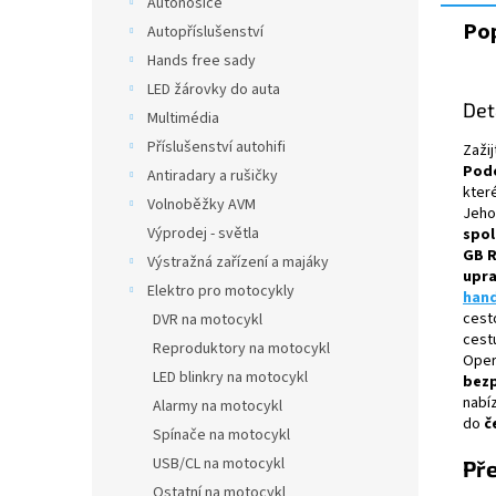
Autonosiče
Pop
Autopříslušenství
Hands free sady
LED žárovky do auta
Det
Multimédia
Příslušenství autohifi
Zaži
Pod
Antiradary a rušičky
kter
Volnoběžky AVM
Jeh
Výprodej - světla
spol
GB 
Výstražná zařízení a majáky
upra
Elektro pro motocykly
han
cest
DVR na motocykl
cest
Reproduktory na motocykl
Oper
LED blinkry na motocykl
bezp
nabí
Alarmy na motocykl
do
č
Spínače na motocykl
USB/CL na motocykl
Př
Ostatní na motocykl