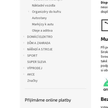
Disp
Nákladní vozidla
neuv
Organizéry do kufru
displ
Autostany
Markýzy k autu
Oleje a aditiva
DOMÁCÍ ELEKTRO
Muz
DŮM A ZAHRADA
Při p
NÁŘADÍ A STROJE
širo
SPORT
Svou
také
SUPER SLEVA
pod
VÝPRODEJ
si o
AKCE
Značky
Bez
Přijímáme online platby
Vzhl