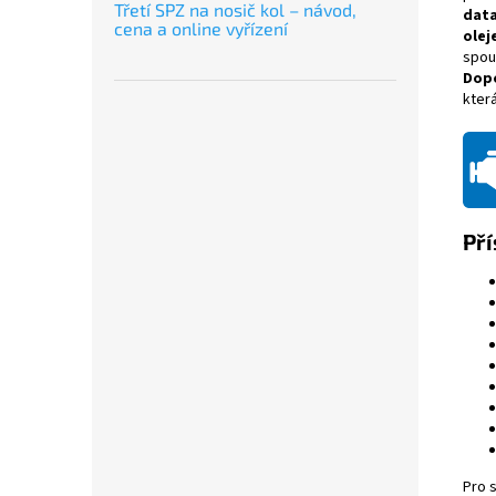
Třetí SPZ na nosič kol – návod,
dat
cena a online vyřízení
olej
spou
Dop
kter
Pří
Pro 