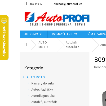
Přejít
485 150 621
obchod@autoprofi.cz
na
obsah
AUTO MOTO
DOMÁCÍ ELEKTRO
DŮM A ZAHR
AUTO
Autohifi,
Domů
Aut
MOTO
autorádia
P
B091
o
Přeskočit
s
Průměr
Neohod
Kategorie
kategorie
t
hodnoce
r
produkt
AUTO MOTO
a
je
Kamery do auta
0,0
n
z
Autochladničky
n
5
í
Autodiagnostika
hvězdič
p
Autohifi, autorádia