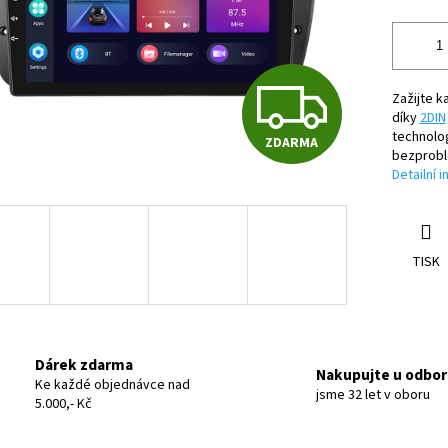
Z
Zažijte k
díky
2DIN
technolo
ZDARMA
D
bezprob
Detailní 
A
TISK
R
M
Dárek zdarma
Nakupujte u odbor
Ke každé objednávce nad
jsme 32 let v oboru
5.000,- Kč