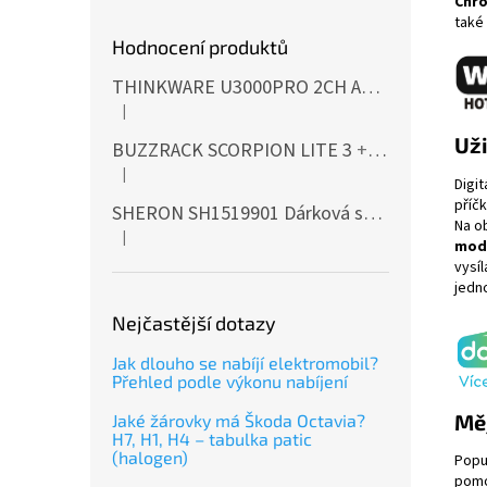
Chr
také
Hodnocení produktů
THINKWARE U3000PRO 2CH Autokamera 4K+2K, HDR, WiFi, GPS, BT, mikrovlnné senzory
|
Hodnocení produktu je 5 z 5 hvězdiček.
Uži
BUZZRACK SCORPION LITE 3
+ Cashback 500 Kč jako dodatečná sleva za platbu předem
|
Hodnocení produktu je 5 z 5 hvězdiček.
Digit
příč
SHERON SH1519901 Dárková sada EXTERIÉR
Na o
|
Hodnocení produktu je 5 z 5 hvězdiček.
mod
vysíl
jedn
Nejčastější dotazy
Jak dlouho se nabíjí elektromobil?
Přehled podle výkonu nabíjení
Měj
Jaké žárovky má Škoda Octavia?
H7, H1, H4 – tabulka patic
(halogen)
Popu
pom