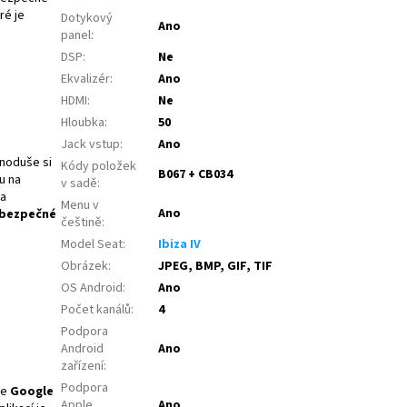
ré je
Dotykový
Ano
panel
:
DSP
:
Ne
Ekvalizér
:
Ano
HDMI
:
Ne
Hloubka
:
50
Jack vstup
:
Ano
dnoduše si
Kódy položek
B067 + CB034
u na
v sadě
:
a
Menu v
Ano
bezpečné
češtině
:
Model Seat
:
Ibiza IV
Obrázek
:
JPEG, BMP, GIF, TIF
OS Android
:
Ano
Počet kanálů
:
4
Podpora
Android
Ano
zařízení
:
Podpora
če
Google
Apple
Ano