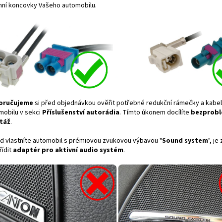
nní koncovky Vašeho automobilu.
oručujeme
si před objednávkou ověřit potřebné redukční rámečky a kabe
mobilu v sekci
Příslušenství autorádia
. Tímto úkonem docílíte
bezprob
táž
.
d vlastníte automobil s prémiovou zvukovou výbavou "
Sound system
", je
řídit
adaptér pro aktivní audio systém
.