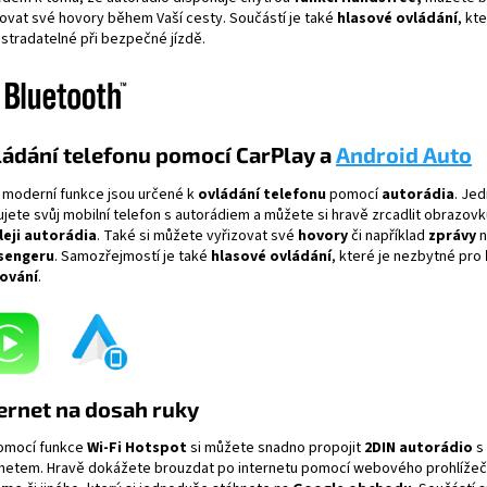
zovat své hovory během Vaší cesty. Součástí je také
hlasové ovládání
, kte
stradatelné při bezpečné jízdě.
ádání telefonu pomocí CarPlay a
Android Auto
 moderní funkce jsou určené k
ovládání telefonu
pomocí
autorádia
. Je
ujete svůj mobilní telefon s autorádiem a můžete si hravě zrcadlit obrazovk
leji autorádia
. Také si můžete vyřizovat své
hovory
či například
zprávy
n
sengeru
. Samozřejmostí je také
hlasové ovládání
, které je nezbytné pro
ování
.
ernet na dosah ruky
omocí funkce
Wi-Fi
Hotspot
si můžete snadno propojit
2DIN autorádio
s
rnetem. Hravě dokážete brouzdat po internetu pomocí webového prohlíže