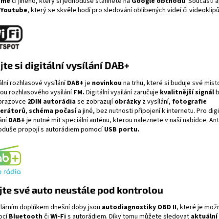
ome
či jiného, který si jednoduše stáhnete na
Google obchodu
. Součástí a
Youtube
, který se skvěle hodí pro sledování oblíbených videí či videoklipů
jte si digitální vysílání DAB+
ální rozhlasové vysílání
DAB+
je
novinkou
na trhu, které si buduje své míst
kou rozhlasového vysílání
FM.
Digitální vysílání zaručuje
kvalitnější signál
b
brazovce
2DIN autorádi
a
se zobrazují
obrázky
z vysílání,
fotografie
erátorů
,
schéma počasí
a jiné, bez nutnosti připojení k internetu. Pro digi
ání
DAB+
je nutné mít speciální anténu, kterou naleznete v naší nabídce. An
oduše propojí s autorádiem pomocí
USB portu.
te své auto neustále pod kontrolou
lárním doplňkem dnešní doby jsou
autodiagnostiky OBD II
, které je mož
ocí
Bluetooth
či
Wi-Fi
s autorádiem. Díky tomu můžete sledovat
aktuální 