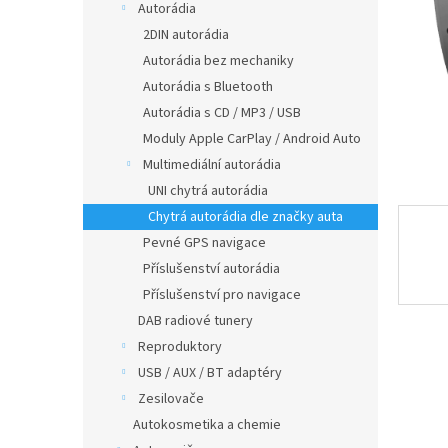
a
Autorádia
n
2DIN autorádia
e
Autorádia bez mechaniky
l
Autorádia s Bluetooth
Autorádia s CD / MP3 / USB
Moduly Apple CarPlay / Android Auto
Multimediální autorádia
UNI chytrá autorádia
Chytrá autorádia dle značky auta
Pevné GPS navigace
Příslušenství autorádia
Příslušenství pro navigace
DAB radiové tunery
Reproduktory
USB / AUX / BT adaptéry
Zesilovače
Autokosmetika a chemie