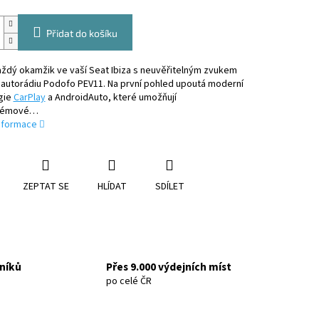
Přidat do košíku
aždý okamžik ve vaší Seat Ibiza s neuvěřitelným zvukem
autorádiu Podofo PEV11. Na první pohled upoutá moderní
gie
CarPlay
a AndroidAuto, které umožňují
lémové…
informace
ZEPTAT SE
HLÍDAT
SDÍLET
níků
Přes 9.000 výdejních míst
po celé ČR