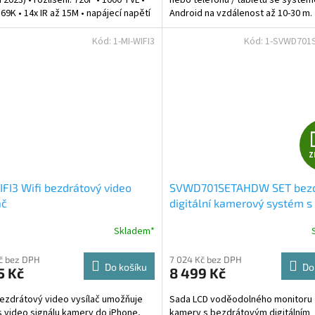
P69K • 14x IR až 15M • napájecí napětí
Android na vzdálenost až 10-30 m
tové kamery...
Technické parametry •...
Kód:
1-MI-WIFI3
Kód:
1-SVWD701
Z
FI3 Wifi bezdrátový video
SVWD701SETAHDW SET bezd
ač
digitální kamerový systém s
monitorem 7" AHD, voděodo
Skladem*
Kč bez DPH
7 024 Kč bez DPH
Do košíku
Do
5 Kč
8 499 Kč
bezdrátový video vysílač umožňuje
Sada LCD voděodolného monitoru 
 video signálu kamery do iPhone,
kamery s bezdrátovým digitálním