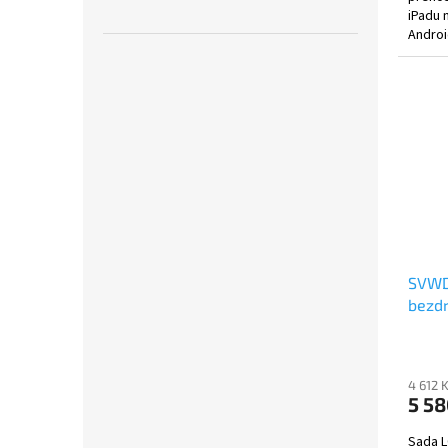
iPadu 
Androi
Techni
SVWD
bezdr
systé
solár
4 612 
5 58
Sada L