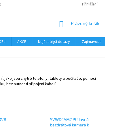
OBNÍCH ÚDAJŮ
MOŽNOST VRÁCENÍ ZBOŽÍ
Přihlášení
SLOVNÍK POJMŮ
NO
NÁKUPNÍ
Prázdný košík
KOŠÍK
DEJ
AKCE
Nejčastější dotazy
Zajímavosti
Značky
í, jako jsou chytré telefony, tablety a počítače, pomocí
ku, bez nutnosti připojení kabelů.
DVR
SVWDCAM7 Přídavná
bezdrátová kamera k