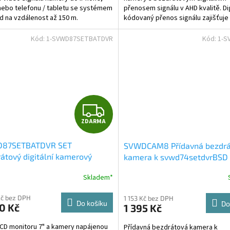
nebo telefonu / tabletu se systémem
přenosem signálu v AHD kvalitě. Dig
d na vzdálenost až 150 m.
kódovaný přenos signálu zajišťuje
cké parametry: •...
kvalitní přenos signálu,...
Kód:
1-SVWD87SETBATDVR
Kód:
1-S
Z
ZDARMA
D
87SETBATDVR SET
SVWDCAM8 Přídavná bezdrá
A
átový digitální kamerový
kamera k svwd74setdvrBSD
m s monitorem 7" AHD, aku +
R
Skladem*
 kamera, DVR
M
Kč bez DPH
1 153 Kč bez DPH
Do košíku
Do
0 Kč
1 395 Kč
A
CD monitoru 7" a kamery napájenou
Přídavná bezdrátová kamera k