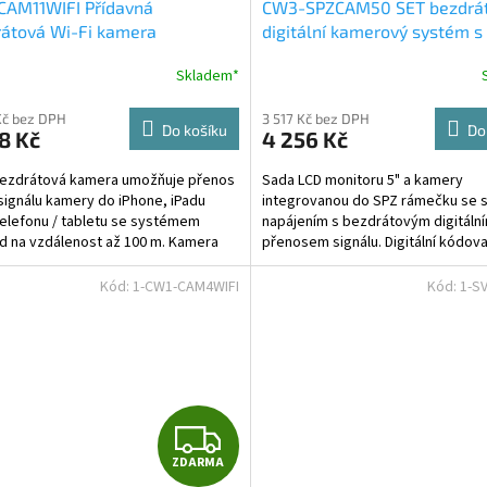
CAM11WIFI Přídavná
CW3-SPZCAM50 SET bezdrá
A
átová Wi-Fi kamera
digitální kamerový systém s
kamerou v SPZ se solárním
R
Skladem*
napájením a monitorem 5"
M
Kč bez DPH
3 517 Kč bez DPH
Do košíku
Do
8 Kč
4 256 Kč
A
bezdrátová kamera umožňuje přenos
Sada LCD monitoru 5" a kamery
signálu kamery do iPhone, iPadu
integrovanou do SPZ rámečku se s
elefonu / tabletu se systémem
napájením s bezdrátovým digitáln
d na vzdálenost až 100 m. Kamera
přenosem signálu. Digitální kódov
ň zobrazuje...
přenos signálu zajišťuje velmi...
Kód:
1-CW1-CAM4WIFI
Kód:
1-S
Z
ZDARMA
D