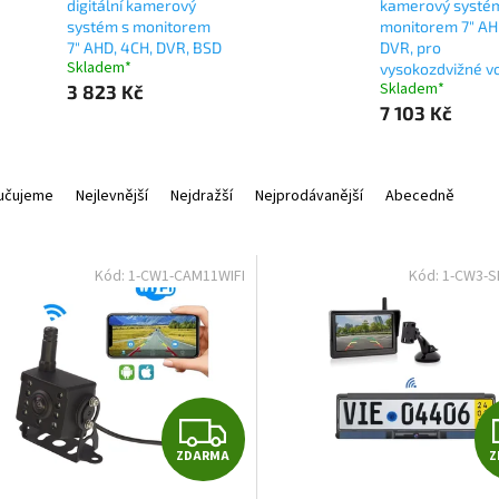
digitální kamerový
kamerový systé
systém s monitorem
monitorem 7" AH
7" AHD, 4CH, DVR, BSD
DVR, pro
Skladem*
vysokozdvižné v
Skladem*
3 823 Kč
7 103 Kč
učujeme
Nejlevnější
Nejdražší
Nejprodávanější
Abecedně
Kód:
1-CW1-CAM11WIFI
Kód:
1-CW3-
Z
ZDARMA
Z
D