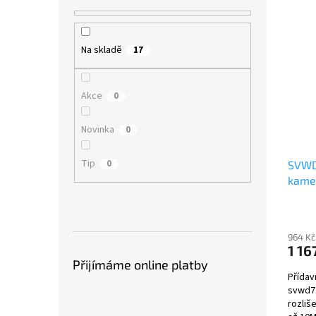
Na skladě
17
Akce
0
Novinka
0
Tip
0
SVWD
kame
964 Kč
1 16
Přijímáme online platby
Přídav
svwd7
rozliše