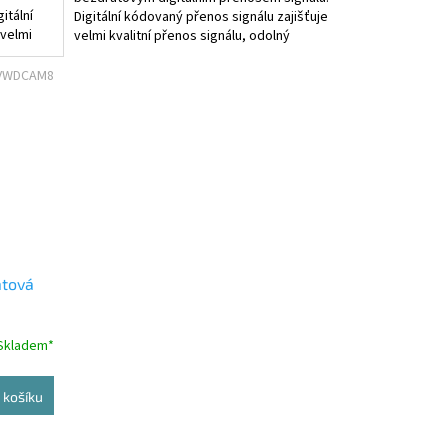
itální
Digitální kódovaný přenos signálu zajišťuje
 velmi
velmi kvalitní přenos signálu, odolný
jakémukoliv rušení...
VWDCAM8
tová
Skladem*
 košíku