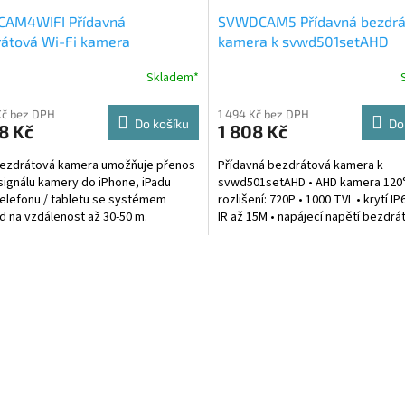
CAM4WIFI Přídavná
SVWDCAM5 Přídavná bezdrá
A
átová Wi-Fi kamera
kamera k svwd501setAHD
R
Skladem*
M
Kč bez DPH
1 494 Kč bez DPH
Do košíku
Do
8 Kč
1 808 Kč
A
bezdrátová kamera umožňuje přenos
Přídavná bezdrátová kamera k
signálu kamery do iPhone, iPadu
svwd501setAHD • AHD kamera 120°
elefonu / tabletu se systémem
rozlišení: 720P • 1000 TVL • krytí IP
d na vzdálenost až 30-50 m.
IR až 15M • napájecí napětí bezdrá
cké parametry •...
kamery 12–24 V / 3,5W /260...