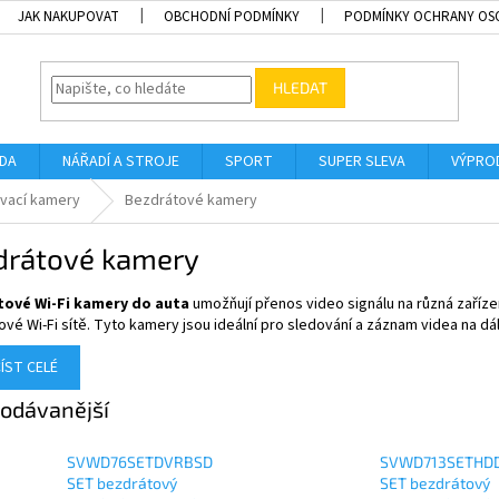
JAK NAKUPOVAT
OBCHODNÍ PODMÍNKY
PODMÍNKY OCHRANY OS
HLEDAT
ADA
NÁŘADÍ A STROJE
SPORT
SUPER SLEVA
VÝPRO
vací kamery
Bezdrátové kamery
drátové kamery
ové Wi-Fi kamery do auta
umožňují přenos video signálu na různá zařízen
vé Wi-Fi sítě. Tyto kamery jsou ideální pro sledování a záznam videa na dál
ÍST CELÉ
odávanější
SVWD76SETDVRBSD
SVWD713SETHD
SET bezdrátový
SET bezdrátový