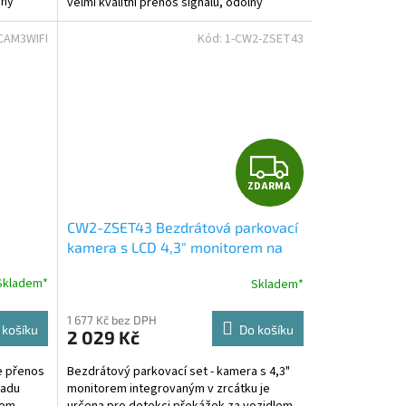
aný
velmi kvalitní přenos signálu, odolný
jakémukoliv rušení a...
CAM3WIFI
Kód:
1-CW2-ZSET43
Z
ZDARMA
D
CW2-ZSET43 Bezdrátová parkovací
A
kamera s LCD 4,3" monitorem na
zrcátko
R
Skladem*
Skladem*
M
1 677 Kč bez DPH
 košíku
Do košíku
2 029 Kč
A
e přenos
Bezdrátový parkovací set - kamera s 4,3"
Padu
monitorem integrovaným v zrcátku je
mem