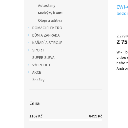
Autostany
CW1-
bezdr
Markýzy k autu
Oleje a aditiva
DOMÁCÍ ELEKTRO
DŮM A ZAHRADA
2 279 
2 75
NÁŘADÍ A STROJE
SPORT
Wi-Fi 
video 
SUPER SLEVA
nebo t
VÝPRODEJ
Androi
AKCE
Techni
Značky
Cena
1167
Kč
8499
Kč