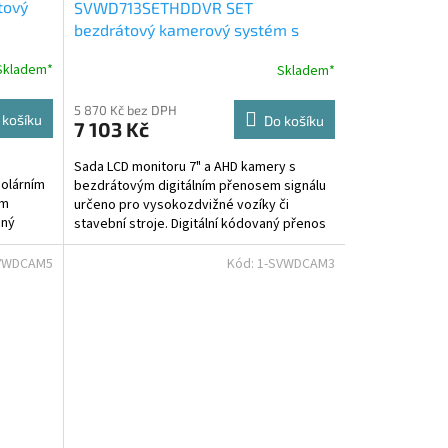
tový
SVWD713SETHDDVR SET
A
A
bezdrátový kamerový systém s
monitorem 7" AHD, DVR, pro
R
R
Skladem*
Skladem*
vysokozdvižné vozíky
M
M
5 870 Kč bez DPH
 košíku
Do košíku
7 103 Kč
A
A
Sada LCD monitoru 7" a AHD kamery s
olárním
bezdrátovým digitálním přenosem signálu
ím
určeno pro vysokozdvižné vozíky či
aný
stavební stroje. Digitální kódovaný přenos
signálu zajišťuje velmi...
VWDCAM5
Kód:
1-SVWDCAM3