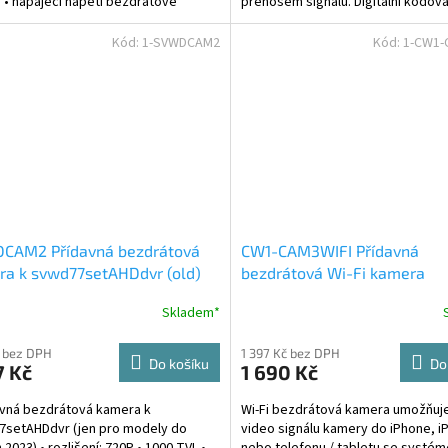
 • napájecí napětí bezdrátové
přenosem signálu. Digitální kódov
 12 V - 24 V / 300...
přenos signálu zajišťuje...
Kód:
1-SVWDCAM2
Kód:
1-CW1-
CAM2 Přídavná bezdrátová
CW1-CAM3WIFI Přídavná
ra k svwd77setAHDdvr (old)
bezdrátová Wi-Fi kamera
Skladem*
 bez DPH
1 397 Kč bez DPH
Do košíku
Do
7 Kč
1 690 Kč
avná bezdrátová kamera k
Wi-Fi bezdrátová kamera umožňuj
7setAHDdvr (jen pro modely do
video signálu kamery do iPhone, i
 2023) • rozlišení: 720P • 1000 TVL •
nebo telefonu / tabletu se systé