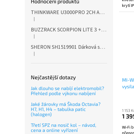
Hodnocení produktů
krytí I
bezdrá
THINKWARE U3000PRO 2CH Autokamera 4K+2K, HDR, WiFi, GPS, BT, mikrovlnné senzory
|
Hodnocení produktu je 5 z 5 hvězdiček.
BUZZRACK SCORPION LITE 3
+ Cashback 500 Kč jako dodatečná sleva za platbu předem
|
Hodnocení produktu je 5 z 5 hvězdiček.
SHERON SH1519901 Dárková sada EXTERIÉR
|
Hodnocení produktu je 5 z 5 hvězdiček.
Nejčastější dotazy
MI-WI
vysíl
Jak dlouho se nabíjí elektromobil?
Přehled podle výkonu nabíjení
Jaké žárovky má Škoda Octavia?
H7, H1, H4 – tabulka patic
1 153 
(halogen)
1 39
Třetí SPZ na nosič kol – návod,
Wi-Fi 
cena a online vyřízení
přenos