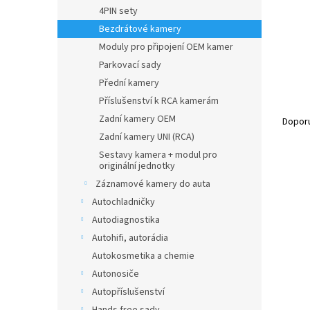
n
4PIN sety
e
Bezdrátové kamery
l
Moduly pro připojení OEM kamer
Parkovací sady
Přední kamery
Příslušenství k RCA kamerám
Ř
Zadní kamery OEM
a
Dopor
z
Zadní kamery UNI (RCA)
e
Sestavy kamera + modul pro
V
n
originální jednotky
ý
í
Záznamové kamery do auta
p
p
Autochladničky
i
r
Autodiagnostika
s
o
Autohifi, autorádia
p
d
r
Autokosmetika a chemie
u
o
k
Autonosiče
d
t
Autopříslušenství
u
ů