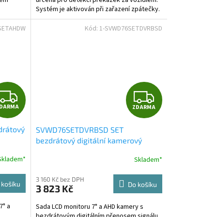
určena pro detekci překážek za vozidlem.
.
Systém je aktivován při zařazení zpátečky.
SETAHDW
Kód:
1-SVWD76SETDVRBSD
Z
Z
DARMA
ZDARMA
D
D
rátový
SVWD76SETDVRBSD SET
A
A
bezdrátový digitální kamerový
lný
systém s monitorem 7" AHD, 4CH,
R
R
Skladem*
Skladem*
DVR, BSD
M
M
3 160 Kč bez DPH
 košíku
Do košíku
3 823 Kč
A
A
7" a
Sada LCD monitoru 7" a AHD kamery s
bezdrátovým digitálním přenosem signálu.