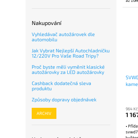
až 10M
kamery:
Nakupování
Vyhledávač autožárovek dle
automobilu
Jak Vybrat Nejlepší Autochladničku
12/220V Pro Vaše Road Tripy?
Proč byste měli vyměnit klasické
autožárovky za LED autožárovky
SVWD
Cashback dodatečná sleva
kame
produktu
Způsoby dopravy objednávek
964 Kč
ARCHIV
1 16
• Příd
svwd7
květen