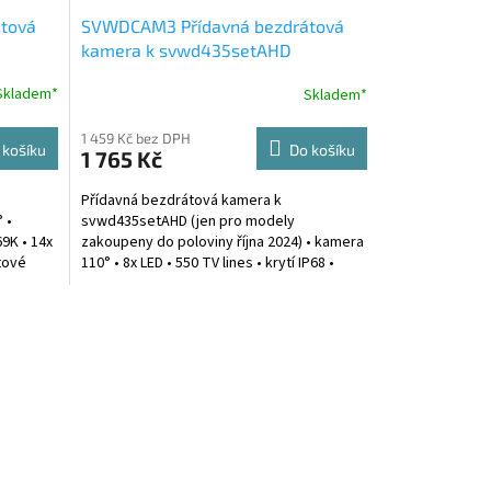
tová
SVWDCAM3 Přídavná bezdrátová
kamera k svwd435setAHD
Skladem*
Skladem*
1 459 Kč bez DPH
 košíku
Do košíku
1 765 Kč
Přídavná bezdrátová kamera k
 •
svwd435setAHD (jen pro modely
69K • 14x
zakoupeny do poloviny října 2024) • kamera
tové
110° • 8x LED • 550 TV lines • krytí IP68 •
kamera rozměr: 42 x 30 x 427 mm...