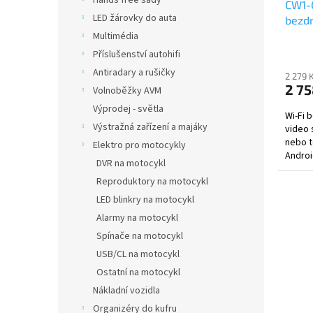
Hands free sady
CW1-
k
LED žárovky do auta
bezdr
t
Multimédia
ů
Příslušenství autohifi
Antiradary a rušičky
2 279 
2 75
Volnoběžky AVM
Výprodej - světla
Wi-Fi 
Výstražná zařízení a majáky
video 
nebo t
Elektro pro motocykly
Androi
DVR na motocykl
zárove
Reproduktory na motocykl
LED blinkry na motocykl
Alarmy na motocykl
Spínače na motocykl
USB/CL na motocykl
Ostatní na motocykl
Nákladní vozidla
Organizéry do kufru