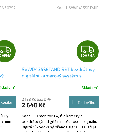
CAM50PS2
Kód:
1-SVWD435SETAHD
Z
Z
DARMA
ZDARMA
D
D
SVWD435SETAHD SET bezdrátový
A
A
vý
digitální kamerový systém s
monitorem 4,3" AHD
R
R
Skladem*
Skladem*
orem 5"
M
M
2 188 Kč bez DPH
 košíku
Do košíku
2 648 Kč
A
A
čidly
Sada LCD monitoru 4,3" a kamery s
lárním
bezdrátovým digitálním přenosem signálu.
ím
Digitální kódovaný přenos signálu zajišťuje