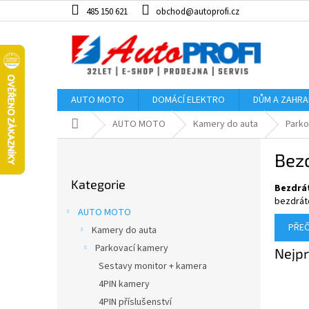
Přejít
485 150 621
obchod@autoprofi.cz
na
obsah
AUTO MOTO
DOMÁCÍ ELEKTRO
DŮM A ZAHR
Domů
AUTO MOTO
Kamery do auta
Parko
P
Bez
o
Přeskočit
s
Kategorie
kategorie
Bezdrát
t
bezdráto
r
AUTO MOTO
a
PŘEČ
Kamery do auta
n
Parkovací kamery
n
Nejpr
í
Sestavy monitor + kamera
p
4PIN kamery
a
4PIN příslušenství