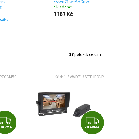
m s
svwd71setAHDdvr
Skladem*
D,
1 167 Kč
ozíky
17
položek celkem
SPZCAM50
Kód:
1-SVWD713SETHDDVR
Z
Z
DARMA
ZDARMA
D
D