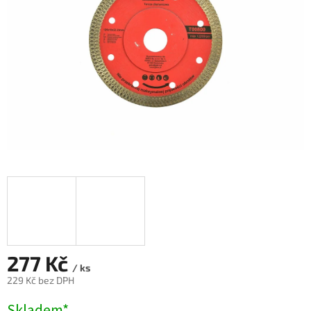
277 Kč
/ ks
229 Kč bez DPH
Měrná
Skladem*