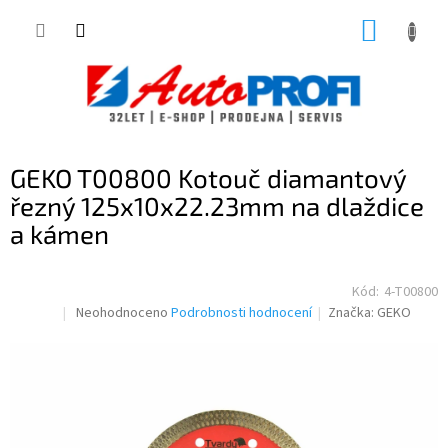
Přejít
NÁKUP
na
obsah
KOŠÍK
GEKO T00800 Kotouč diamantový
řezný 125x10x22.23mm na dlaždice
a kámen
Kód:
4-T00800
Průměrné
Neohodnoceno
Podrobnosti hodnocení
Značka:
GEKO
hodnocení
produktu
je
0,0
z
5
hvězdiček.