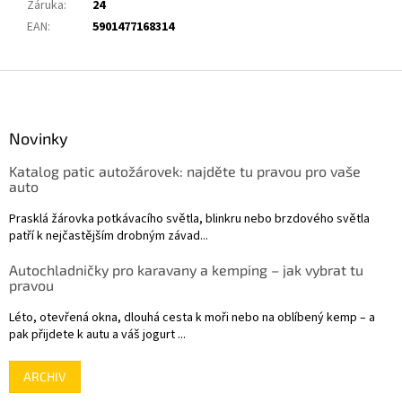
Záruka
:
24
EAN
:
5901477168314
Z
á
p
a
Novinky
t
Katalog patic autožárovek: najděte tu pravou pro vaše
í
auto
Prasklá žárovka potkávacího světla, blinkru nebo brzdového světla
patří k nejčastějším drobným závad...
Autochladničky pro karavany a kemping – jak vybrat tu
pravou
Léto, otevřená okna, dlouhá cesta k moři nebo na oblíbený kemp – a
pak přijdete k autu a váš jogurt ...
ARCHIV