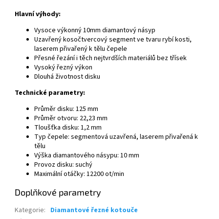
Hlavní výhody:
Vysoce výkonný 10mm diamantový násyp
Uzavřený kosočtvercový segment ve tvaru rybí kosti,
laserem přivařený k tělu čepele
Přesné řezání i těch nejtvrdších materiálů bez třísek
Vysoký řezný výkon
Dlouhá životnost disku
Technické parametry:
Průměr disku: 125 mm
Průměr otvoru: 22,23 mm
Tloušťka disku: 1,2 mm
Typ čepele: segmentová uzavřená, laserem přivařená k
tělu
Výška diamantového násypu: 10 mm
Provoz disku: suchý
Maximální otáčky: 12200 ot/min
Doplňkové parametry
Kategorie
:
Diamantové řezné kotouče