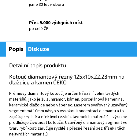
jsme 32 let v oboru
Přes 9.000 výdejních míst
po celé ČR
Popis
Diskuze
Detailní popis produktu
Kotouč diamantový řezný 125x10x22.23mm na
dlaždice a kámen GEKO
Prémiový diamantový kotouč je určen k řezání velmi tvrdých
materiálů, jako je žula, mramor, kámen, porcelánová kamenina,
keramické dlaždice nebo vápenec. Laserem svařovaný uzavřený
segment má 10mm násyp s vysokou koncentrací diamantu a to
zajišťuje rychlé a efektivní řezání stavebních materiálů a výrazně
prodlužuje životnost kotouče. Uzavřený diamantový segment ve
tvaru rybí kosti zaručuje rychlé a přesné řezání bez třísek i těch
nejtvrdších materiálů.