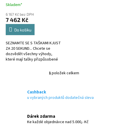
t
Skladem*
ů
6 167 Kč bez DPH
7 462 Kč
Do košíku
SEZNAMTE SE S TAŠKAMI KJUST
ZA 20 SEKUND... Chcete se
dozvědět všechny výhody,
které mají tašky přizpůsobené
kufru?
1
položek celkem
O
v
l
á
Cashback
d
u vybraných produktů dodatečná sleva
a
c
í
Dárek zdarma
p
Ke každé objednávce nad 5.000,- Kč
r