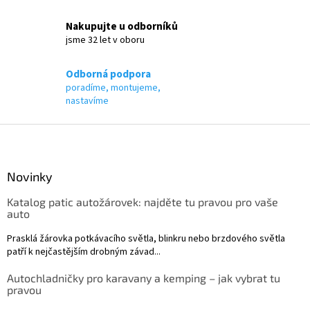
v
k
Nakupujte u odborníků
y
jsme 32 let v oboru
v
ý
p
Odborná podpora
i
poradíme, montujeme,
s
nastavíme
u
Z
á
p
a
Novinky
t
Katalog patic autožárovek: najděte tu pravou pro vaše
í
auto
Prasklá žárovka potkávacího světla, blinkru nebo brzdového světla
patří k nejčastějším drobným závad...
Autochladničky pro karavany a kemping – jak vybrat tu
pravou