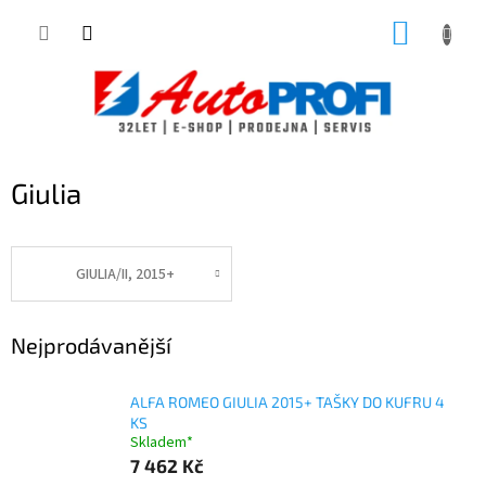
Přejít
NÁKUP
na
obsah
KOŠÍK
Giulia
GIULIA/II, 2015+
Nejprodávanější
ALFA ROMEO GIULIA 2015+ TAŠKY DO KUFRU 4
KS
Skladem*
7 462 Kč