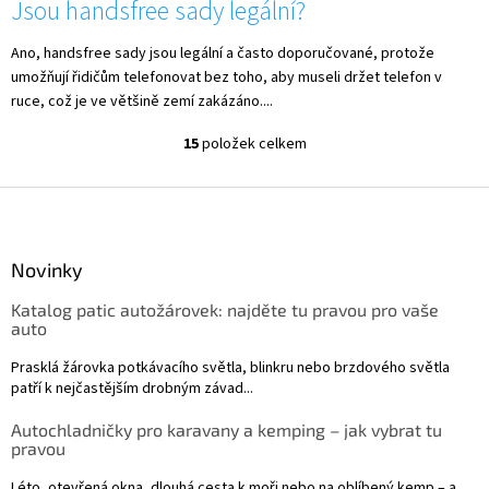
Jsou handsfree sady legální?
Ano, handsfree sady jsou legální a často doporučované, protože
umožňují řidičům telefonovat bez toho, aby museli držet telefon v
ruce, což je ve většině zemí zakázáno....
15
položek celkem
O
v
l
Z
á
á
d
p
a
a
Novinky
c
t
í
Katalog patic autožárovek: najděte tu pravou pro vaše
í
p
auto
r
v
Prasklá žárovka potkávacího světla, blinkru nebo brzdového světla
k
patří k nejčastějším drobným závad...
y
v
Autochladničky pro karavany a kemping – jak vybrat tu
ý
pravou
p
i
Léto, otevřená okna, dlouhá cesta k moři nebo na oblíbený kemp – a