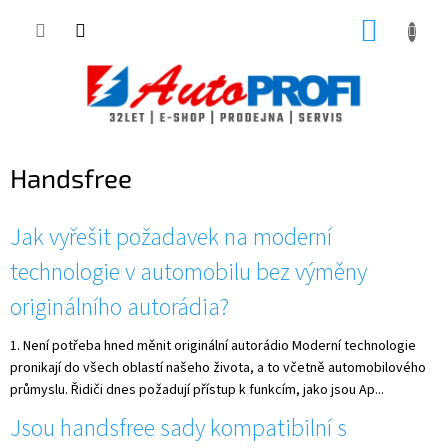
Přejít
NÁKUP
na
obsah
KOŠÍK
Handsfree
V
Jak vyřešit požadavek na moderní
ý
p
technologie v automobilu bez výměny
i
originálního autorádia?
s
č
1. Není potřeba hned měnit originální autorádio Moderní technologie
l
pronikají do všech oblastí našeho života, a to včetně automobilového
á
průmyslu. Řidiči dnes požadují přístup k funkcím, jako jsou Ap...
n
k
Jsou handsfree sady kompatibilní s
ů