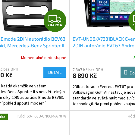
Z
ZDARMA
Z
D
 Bmode 2DIN autorádio BEV63
EVT-UN06/A7331BLACK Ever
A
id, Mercedes-Benz Sprinter II
2DIN autorádio EVT67 Androi
Volkswagen Golf VII
R
Momentálně nedostupné
M
Kč bez DPH
7 347 Kč bez DPH
DETAIL
Do
90 Kč
8 890 Kč
A
e každý okamžik ve vašem
2DIN autorádio Everest EVT67 pro
es-Benz Sprinter II s neuvěřitelným
Volkswagen Golf VII nastavuje nov
 díky 2DIN autorádiu Bmode BEV63.
standardy ve světě multimediálníc
ní pohled upoutá moderní
technologií. Na první pohled zauj
logie CarPlay a...
10,1 palcovou QLED obrazovkou s..
Kód:
60-T68B-UN06M-A7878
Kód
nka