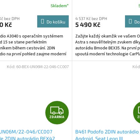
Astra
R
Skladem*
M
Kč bez DPH
4 537 Kč bez DPH
Do košíku
Do
0 Kč
5 490 Kč
A
ádio A3040 s operačním systémem
Zažijte každý okamžik ve vašem O
d 15 se stane perfektním
Astra s neuvěřitelným zvukem díky
níkem během cestování. 2DIN
autorádiu Bmode BEX35. Na první 
dio na první pohled zaujme moderní
upoutá moderní technologie CarPl
logií CarPlay a AndroidAuto,...
AndroidAuto, které...
Kód:
60-BEX-UN06M-22-046-CC007
Kód
Z
ZDARMA
Z
D
UN06M/22-046/CC007
B461 Podofo 2DIN autorádio
A
e 2DIN autorádio BEX42
Android, Seat Leon III