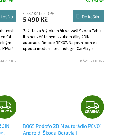
Skladem*
Skladem*
M
M
4 537 Kč bez DPH
 košíku
Do košíku
5 490 Kč
A
A
tsubishi
Zažijte každý okamžik ve vaší Škoda Fabia
roen C4
III s neuvěřitelným zvukem díky 2DIN
telným
autorádiu Bmode BEX07. Na první pohled
o PEV54.
upoutá moderní technologie CarPlay a
AndroidAuto, které...
6M-A7362
Kód:
60-B065
Z
Z
DARMA
ZDARMA
D
D
2DIN
B065 Podofo 2DIN autorádio PEV01
A
A
pel
Android, Škoda Octavia II