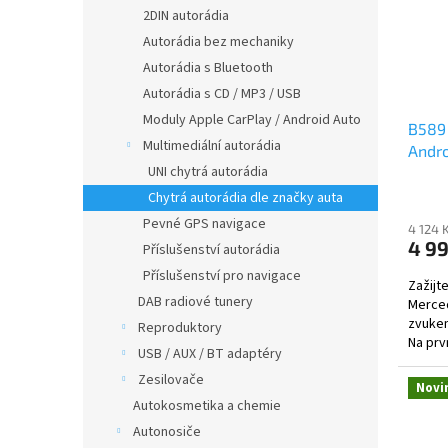
s
o
n
2DIN autorádia
p
d
e
Autorádia bez mechaniky
r
u
l
o
k
Autorádia s Bluetooth
d
t
Autorádia s CD / MP3 / USB
u
ů
Moduly Apple CarPlay / Android Auto
B589
k
Multimediální autorádia
Andro
t
UNI chytrá autorádia
ů
Chytrá autorádia dle značky auta
Pevné GPS navigace
4 124 
4 9
Příslušenství autorádia
Příslušenství pro navigace
Zažijt
DAB radiové tunery
Merced
zvukem
Reproduktory
Na prv
USB / AUX / BT adaptéry
techno
Zesilovače
Novi
Autokosmetika a chemie
Autonosiče