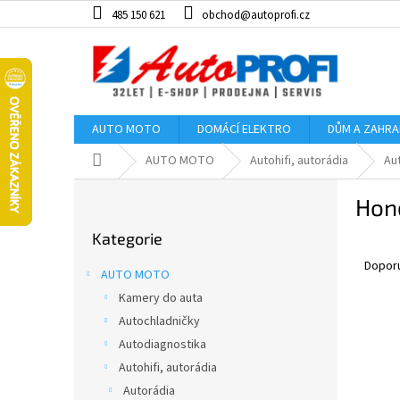
Přejít
485 150 621
obchod@autoprofi.cz
na
obsah
AUTO MOTO
DOMÁCÍ ELEKTRO
DŮM A ZAHR
Domů
AUTO MOTO
Autohifi, autorádia
Au
P
Hon
o
Přeskočit
s
Kategorie
kategorie
Ř
t
a
r
Dopor
AUTO MOTO
z
a
Kamery do auta
e
n
V
n
Autochladničky
n
ý
í
í
Autodiagnostika
p
p
p
Autohifi, autorádia
i
r
a
Autorádia