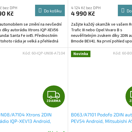
M
Kč bez DPH
4 124 Kč bez DPH
Do košíku
Do
90 Kč
4 990 Kč
A
automobilem se změní na nevšední
Zažijte každý okamžik ve vašem R
k díky autorádiu Xtrons IQP-XEV56
Trafic III nebo Opel Vivaro B s
undai Santa Fe ix45. Přednostním
neuvěřitelným zvukem díky 2DIN a
tohoto rádia je velká a přehledná
Bmode BEV41. Na první pohled upo
vá obrazovka...
moderní technologie CarPlay a...
Kód:
60-IQP-UN08-A7104
Kód:
60-B0
Novinka
Z
ZDARMA
Z
D
UN08/A7104 Xtrons 2DIN
B063/A7101 Podofo 2DIN aut
A
ádio IQP-XEV13 Android,
PEV54 Android, Mitsubishi A
 Yeti
Mitsubishi Outlander III / Ci
R