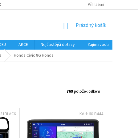
OBNÍCH ÚDAJŮ
MOŽNOST VRÁCENÍ ZBOŽÍ
Přihlášení
SLOVNÍK POJMŮ
NO
NÁKUPNÍ
Prázdný košík
KOŠÍK
DEJ
AKCE
Nejčastější dotazy
Zajímavosti
Značky
a
Honda Civic 8G Honda
769
položek celkem
331BLACK
Kód:
60-B444