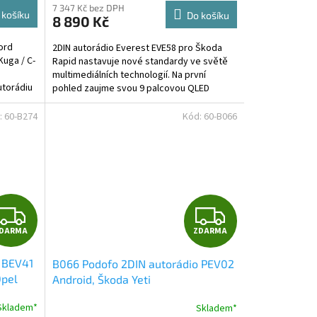
M
M
7 347 Kč bez DPH
 košíku
Do košíku
8 890 Kč
A
A
ord
2DIN autorádio Everest EVE58 pro Škoda
 Kuga / C-
Rapid nastavuje nové standardy ve světě
multimediálních technologií. Na první
utorádiu
pohled zaujme svou 9 palcovou QLED
obrazovkou s...
:
60-B274
Kód:
60-B066
Z
Z
DARMA
ZDARMA
D
D
 BEV41
B066 Podofo 2DIN autorádio PEV02
A
A
Opel
Android, Škoda Yeti
R
R
Skladem*
Skladem*