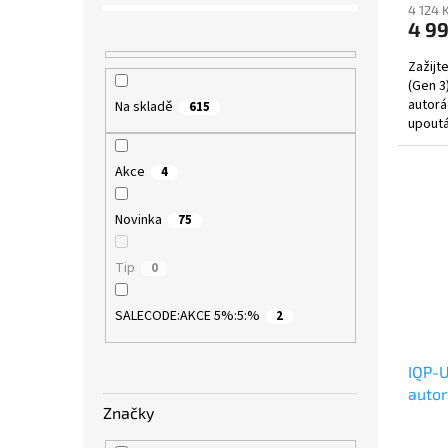
4 124 
4 9
Zažijt
(Gen 3
autorá
Na skladě
615
upoutá
Androi
Akce
4
Novinka
75
Tip
0
SALECODE:AKCE 5%:5:%
2
IQP-
autor
Značky
Hyund