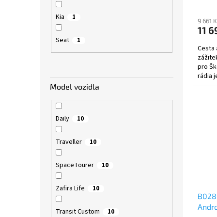
Kia
1
9 661 
11 6
Seat
1
Cesta 
zážite
pro Šk
rádia 
obrazo
Model vozidla
Daily
10
Traveller
10
SpaceTourer
10
Zafira Life
10
B028
Andro
Transit Custom
10