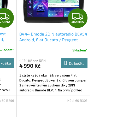
Z
Z
DARMA
ZDARMA
D
D
est
B444 Bmode 2DIN autorádio BEV54
A
A
d,
Android, Fiat Ducato / Peugeot
Boxer II / Citroen Jumper II
R
R
Skladem*
Skladem*
M
M
4 124 Kč bez DPH
 košíku
Do košíku
4 990 Kč
A
A
Zažijte každý okamžik ve vašem Fiat
é
Ducato, Peugeot Boxer 2 či Citroen Jumper
h
2 s neuvěřitelným zvukem díky 2DIN
me svou
autorádiu Bmode BEV54. Na první pohled
.
upoutá moderní...
:
60-B296
Kód:
60-B308