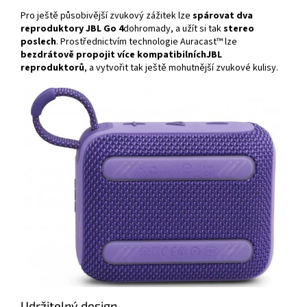
Pro ještě působivější zvukový zážitek lze
spárovat dva
reproduktory JBL Go 4
dohromady, a užít si tak
stereo
poslech
. Prostřednictvím technologie Auracast™ lze
bezdrátově
propojit
více
kompatibilních
JBL
reproduktorů
, a vytvořit tak ještě mohutnější zvukové kulisy.
Udržitelný design