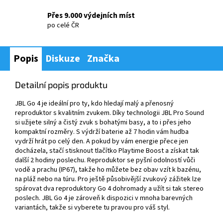
Přes 9.000 výdejních míst
po celé ČR
Popis
Diskuze
Značka
Detailní popis produktu
JBL Go 4 je ideální pro ty, kdo hledají malý a přenosný
reproduktor s kvalitním zvukem. Díky technologii JBL Pro Sound
si užijete silný a čistý zvuk s bohatými basy, a to i přes jeho
kompaktní rozměry. S výdrží baterie až 7 hodin vám hudba
vydrží hrát po celý den. A pokud by vám energie přece jen
docházela, stačí stisknout tlačítko Playtime Boost a získat tak
další 2 hodiny poslechu. Reproduktor se pyšní odolností vůči
vodě a prachu (IP67), takže ho můžete bez obav vzít k bazénu,
na pláž nebo na túru. Pro ještě působivější zvukový zážitek lze
spárovat dva reproduktory Go 4 dohromady a užít si tak stereo
poslech. JBL Go 4 je zároveň k dispozici v mnoha barevných
variantách, takže si vyberete tu pravou pro váš styl.