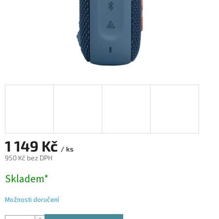
1 149 Kč
/ ks
950 Kč bez DPH
Měrná
Skladem*
cena:
Možnosti doručení