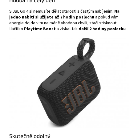
Hudba na celý den
S JBL Go 4 si nemusíte dělat starosti s častým nabíjením.
Na
jedno nabití si užijete až 7 hodin
poslechu
a pokud vám
energie dojde v tu nejméně vhodnou chvíli, stačí stisknout
tlačítko
Playtime
Boost
a získat tak
další 2 hodiny poslechu
.
Skutečně odolný