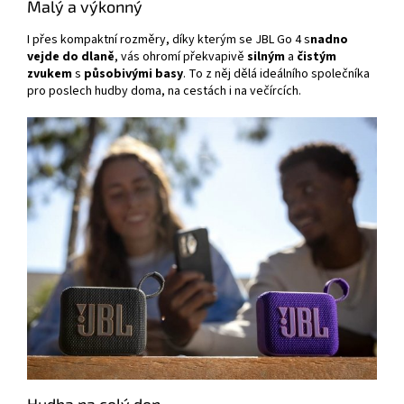
Malý a výkonný
I přes kompaktní rozměry, díky kterým se JBL Go 4 s
nadno
vejde do dlaně
, vás ohromí překvapivě
silným
a
čistým
zvukem
s
působivými
basy
. To z něj dělá ideálního společníka
pro poslech hudby doma, na cestách i na večírcích.