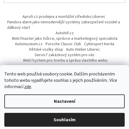
Aprofi.cz prodejna a montážní středisko Liberec
Pandora alarm jako nemodernější systémy zabezpečení vozidel a
dálkový start
Autohifi.cz
Web7master jako tvůrce, správce a marketingový specialista
Automuzeum.cz
Porsche Classic Club
Cyklosport Kerda
Dětské vozíky shop
Auto Atelier Liberec
Servis7 zakázkový systém pro vás
Web7system pro tvorbu a správu vlastního webu
Dárek
Tento web používá soubory cookie. Dalším procházením
tohoto webu vyjadřujete souhlas s jejich používáním.. Více
informací
zde
.
Vytvořil Shoptet
Nastavení
Copyright 2026
AUTOPROFI CZ
. Všechna práva vyhrazena.
Upravit
Souhlasím
nastavení cookies