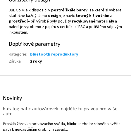
JBL Go 4 je k dispozici v
pestré
škále
barev
, ze které si vybere
skutečně každý. Jeho
design
je navíc
šetrný
k
životnímu
prostředí
– při výrobě byly použity
recyklované
materiály
a
balení je vyrobeno z papíru s certifikací FSC a potištěno sójovým
inkoustem.
Doplňkové parametry
Kategorie
:
Bluetooth reproduktory
Záruka
:
2 roky
Z
á
p
a
Novinky
t
Katalog patic autožárovek: najděte tu pravou pro vaše
í
auto
Prasklá žárovka potkávacího světla, blinkru nebo brzdového světla
patří k nejčastějším drobným závad...